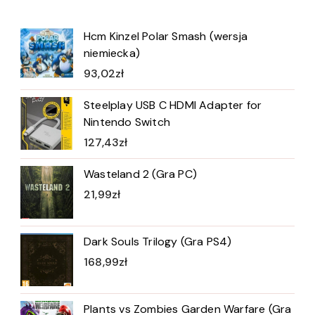
Hcm Kinzel Polar Smash (wersja
niemiecka)
93,02
zł
Steelplay USB C HDMI Adapter for
Nintendo Switch
127,43
zł
Wasteland 2 (Gra PC)
21,99
zł
Dark Souls Trilogy (Gra PS4)
168,99
zł
Plants vs Zombies Garden Warfare (Gra