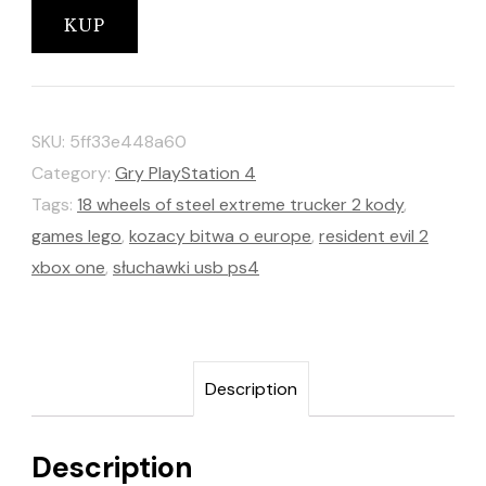
KUP
SKU:
5ff33e448a60
Category:
Gry PlayStation 4
Tags:
18 wheels of steel extreme trucker 2 kody
,
games lego
,
kozacy bitwa o europe
,
resident evil 2
xbox one
,
słuchawki usb ps4
Description
Description