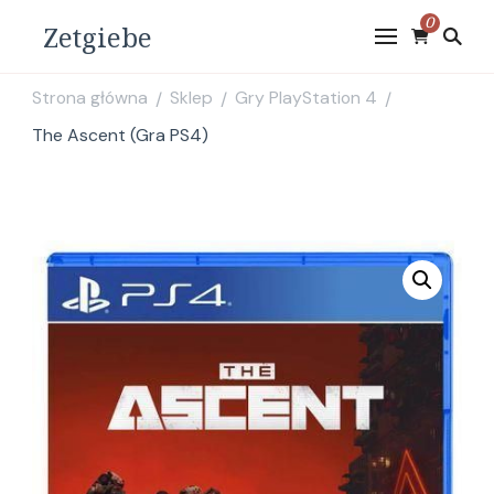
0
Zetgiebe
Strona główna
Sklep
Gry PlayStation 4
/
/
/
The Ascent (Gra PS4)