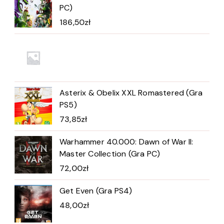
PC)
186,50
zł
Asterix & Obelix XXL Romastered (Gra
PS5)
73,85
zł
Warhammer 40.000: Dawn of War II:
Master Collection (Gra PC)
72,00
zł
Get Even (Gra PS4)
48,00
zł