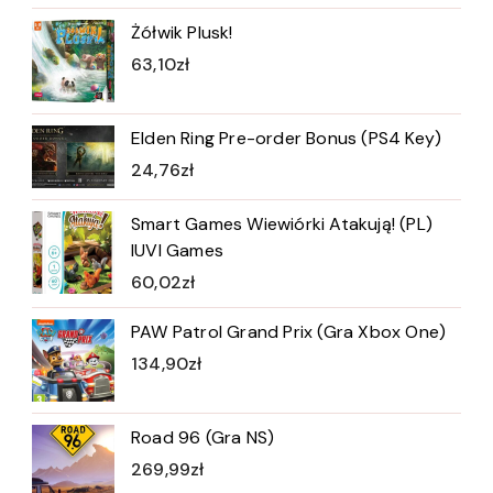
Żółwik Plusk!
63,10
zł
Elden Ring Pre-order Bonus (PS4 Key)
24,76
zł
Smart Games Wiewiórki Atakują! (PL)
IUVI Games
60,02
zł
PAW Patrol Grand Prix (Gra Xbox One)
134,90
zł
Road 96 (Gra NS)
269,99
zł