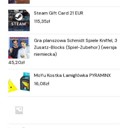
Steam Gift Card 21 EUR
115,35
zł
Gra planszowa Schmidt Spiele Kniffel, 3
Zusatz-Blocks (Spiel-Zubehor) (wersja
niemiecka)
45,20
zł
MoYu Kostka Łamigłówka PYRAMINX
16,08
zł