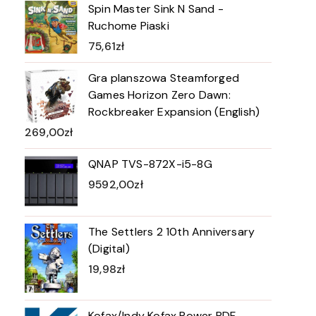
Spin Master Sink N Sand -
Ruchome Piaski
75,61
zł
Gra planszowa Steamforged
Games Horizon Zero Dawn:
Rockbreaker Expansion (English)
269,00
zł
QNAP TVS-872X-i5-8G
9592,00
zł
The Settlers 2 10th Anniversary
(Digital)
19,98
zł
Kofax/Indy Kofax Power PDF