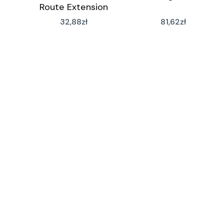
Route Extension
(Digital)
32,88
zł
81,62
zł