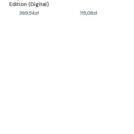
Edition (Digital)
369,54
zł
115,06
zł