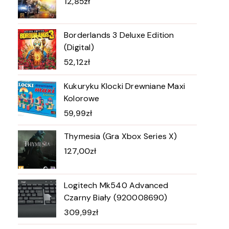
12,85
zł
Borderlands 3 Deluxe Edition
(Digital)
52,12
zł
Kukuryku Klocki Drewniane Maxi
Kolorowe
59,99
zł
Thymesia (Gra Xbox Series X)
127,00
zł
Logitech Mk540 Advanced
Czarny Biały (920008690)
309,99
zł