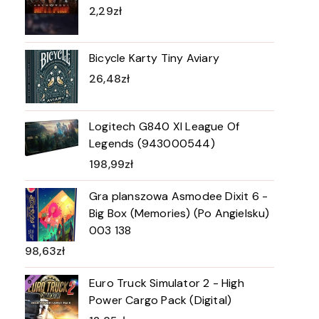
2,29
zł
Bicycle Karty Tiny Aviary
26,48
zł
Logitech G840 Xl League Of
Legends (943000544)
198,99
zł
Gra planszowa Asmodee Dixit 6 -
Big Box (Memories) (Po Angielsku)
003 138
98,63
zł
Euro Truck Simulator 2 - High
Power Cargo Pack (Digital)