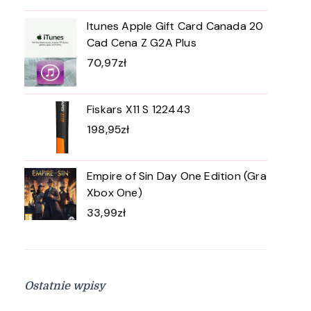
Itunes Apple Gift Card Canada 20
Cad Cena Z G2A Plus
70,97
zł
Fiskars X11 S 122443
198,95
zł
Empire of Sin Day One Edition (Gra
Xbox One)
33,99
zł
Ostatnie wpisy