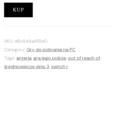
KUP
SKU:
d8c6d4a819d0
Category:
Gry do pobrania na PC
Tags:
anteria
,
gra lego policja
,
out of reach of
,
średniowiecze sims 3
,
switch r