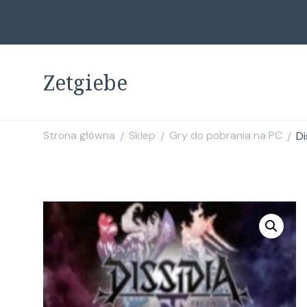
Zetgiebe
Strona główna
Sklep
Gry do pobrania na PC
Di
/
/
/