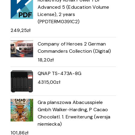
Advanced 5 (Education Volume
License), 2 years
(PPDTERM0391C2)
249,25
zł
Company of Heroes 2 German
Commanders Collection (Digital)
18,20
zł
QNAP TS-473A-8G
4315,00
zł
Gra planszowa Abacusspiele
Gmbh Walker-Harding, P Cacao
Chocolatl. 1. Erweiterung (wersja
niemiecka)
101,86
zł