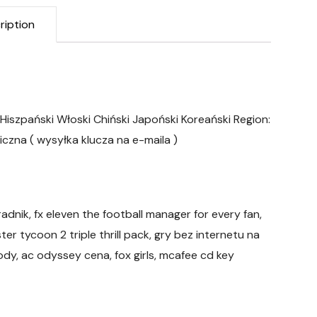
ription
 Hiszpański Włoski Chiński Japoński Koreański Region:
czna ( wysyłka klucza na e-maila )
nik, fx eleven the football manager for every fan,
ter tycoon 2 triple thrill pack, gry bez internetu na
kody, ac odyssey cena, fox girls, mcafee cd key