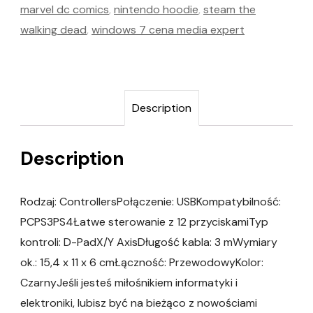
marvel dc comics
,
nintendo hoodie
,
steam the
walking dead
,
windows 7 cena media expert
Description
Description
Rodzaj: ControllersPołączenie: USBKompatybilność:
PCPS3PS4Łatwe sterowanie z 12 przyciskamiTyp
kontroli: D-PadX/Y AxisDługość kabla: 3 mWymiary
ok.: 15,4 x 11 x 6 cmŁączność: PrzewodowyKolor:
CzarnyJeśli jesteś miłośnikiem informatyki i
elektroniki, lubisz być na bieżąco z nowościami