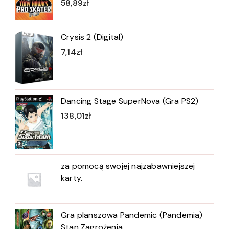
58,89
zł
Crysis 2 (Digital)
7,14
zł
Dancing Stage SuperNova (Gra PS2)
138,01
zł
za pomocą swojej najzabawniejszej
karty.
Gra planszowa Pandemic (Pandemia)
Stan Zagrożenia