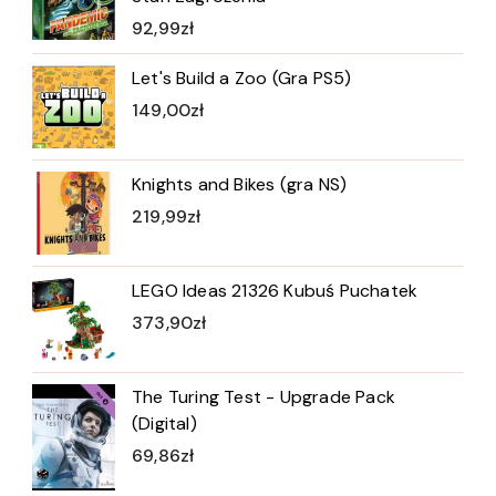
92,99
zł
Let's Build a Zoo (Gra PS5)
149,00
zł
Knights and Bikes (gra NS)
219,99
zł
LEGO Ideas 21326 Kubuś Puchatek
373,90
zł
The Turing Test - Upgrade Pack
(Digital)
69,86
zł