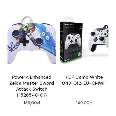
PowerA Enhanced
PDP Camo White
Zelda Master Sword
049-012-EU-CMWH
Attack Switch
(1526548-01)
139,00
zł
149,00
zł