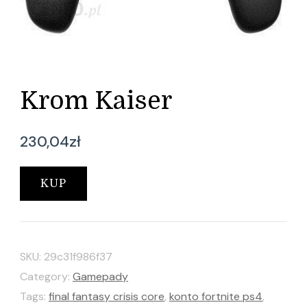
Krom Kaiser
230,04
zł
KUP
SKU:
29c31f986f37
Category:
Gamepady
Tags:
final fantasy crisis core
,
konto fortnite ps4
,