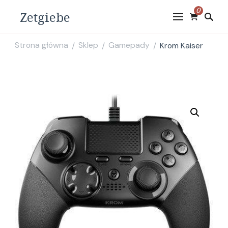
0
Zetgiebe
Strona główna
Sklep
Gamepady
Krom Kaiser
/
/
/