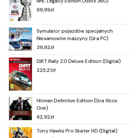
NHL Legacy Edition (Xbox 360)
69,99
zł
Symulator pojazdów specjalnych
Niesamowite maszyny (Gra PC)
39,92
zł
DiRT Rally 2.0 Deluxe Edition (Digital)
225,21
zł
Hitman Definitive Edition (Gra Xbox
One)
62,92
zł
Tony Hawks Pro Skater HD (Digital)