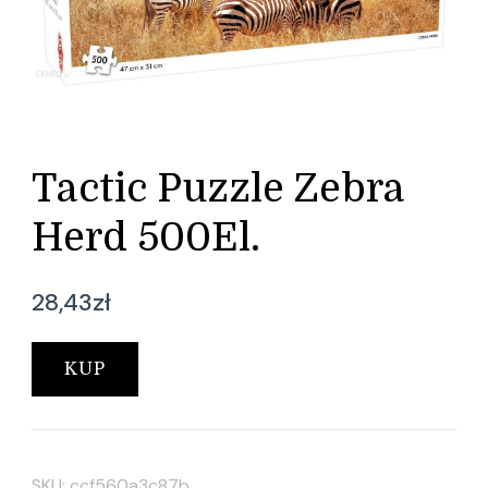
Tactic Puzzle Zebra
Herd 500El.
28,43
zł
KUP
SKU:
ccf560a3c87b