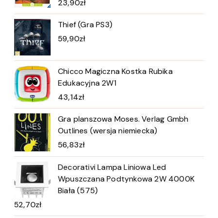
23,90
zł
Thief (Gra PS3)
59,90
zł
Chicco Magiczna Kostka Rubika
Edukacyjna 2W1
43,14
zł
Gra planszowa Moses. Verlag Gmbh
Outlines (wersja niemiecka)
56,83
zł
Decorativi Lampa Liniowa Led
Wpuszczana Podtynkowa 2W 4000K
Biała (575)
52,70
zł