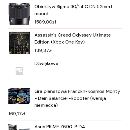
Obiektyw Sigma 30/1.4 C DN 52mm L-
mount
1589,00
zł
Assassin's Creed Odyssey Ultimate
Edition (Xbox One Key)
139,37
zł
Dźwiękowe
Gra planszowa Franckh-Kosmos Monty
- Dein Balancier-Roboter (wersja
niemiecka)
169,17
zł
Asus PRIME Z690-P D4