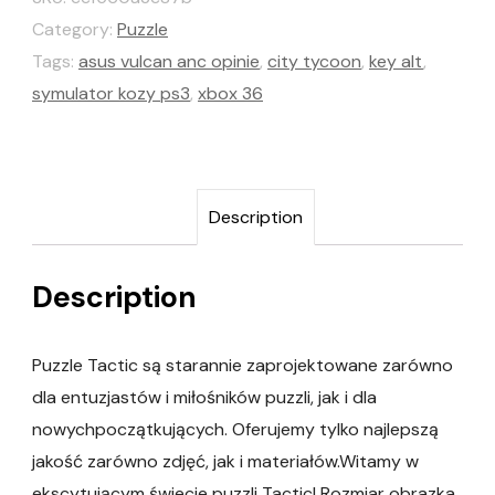
Category:
Puzzle
Tags:
asus vulcan anc opinie
,
city tycoon
,
key alt
,
symulator kozy ps3
,
xbox 36
Description
Description
Puzzle Tactic są starannie zaprojektowane zarówno
dla entuzjastów i miłośników puzzli, jak i dla
nowychpoczątkujących. Oferujemy tylko najlepszą
jakość zarówno zdjęć, jak i materiałów.Witamy w
ekscytującym świecie puzzli Tactic! Rozmiar obrazka