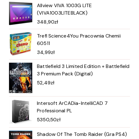
Allview VIVA 1003G LITE
(VIVA1003LITEBLACK)
348,90
zł
Trefl Science4You Pracownia Chemii
60511
34,99
zł
Battlefield 3 Limited Edition + Battlefield
3 Premium Pack (Digital)
52,49
zł
Intersoft ArCADia-IntelliCAD 7
Professional PL
5350,50
zł
Shadow Of The Tomb Raider (Gra PS4)