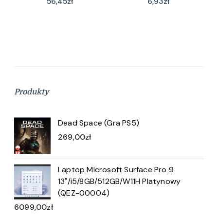
56,45
zł
6,93
zł
Produkty
Dead Space (Gra PS5)
269,00
zł
Laptop Microsoft Surface Pro 9
13"/i5/8GB/512GB/W11H Platynowy
(QEZ-00004)
6099,00
zł