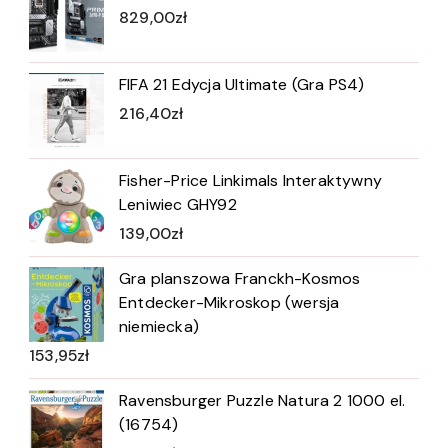
829,00
zł
FIFA 21 Edycja Ultimate (Gra PS4)
216,40
zł
Fisher-Price Linkimals Interaktywny
Leniwiec GHY92
139,00
zł
Gra planszowa Franckh-Kosmos
Entdecker-Mikroskop (wersja
niemiecka)
153,95
zł
Ravensburger Puzzle Natura 2 1000 el.
(16754)