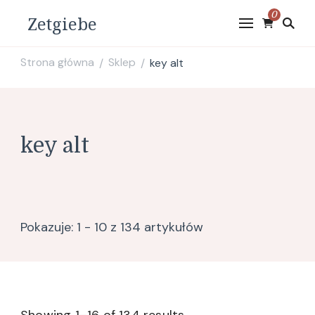
0
Zetgiebe
Strona główna
Sklep
key alt
/
/
key alt
Pokazuje: 1 - 10 z 134 artykułów