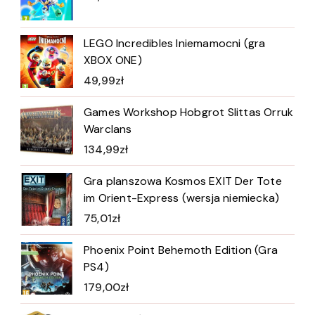
LEGO Incredibles Iniemamocni (gra
XBOX ONE)
49,99
zł
Games Workshop Hobgrot Slittas Orruk
Warclans
134,99
zł
Gra planszowa Kosmos EXIT Der Tote
im Orient-Express (wersja niemiecka)
75,01
zł
Phoenix Point Behemoth Edition (Gra
PS4)
179,00
zł