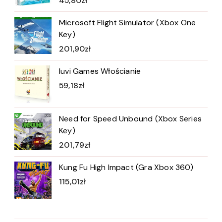
45,80
zł
Microsoft Flight Simulator (Xbox One
Key)
201,90
zł
Iuvi Games Włościanie
59,18
zł
Need for Speed Unbound (Xbox Series
Key)
201,79
zł
Kung Fu High Impact (Gra Xbox 360)
115,01
zł