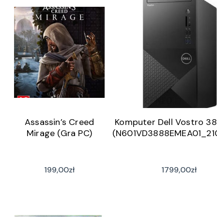
Assassin’s Creed
Komputer Dell Vostro 3
Mirage (Gra PC)
(N601VD3888EMEA01_210
199,00
zł
1799,00
zł