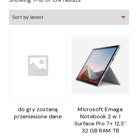
Showing 1–16 of 134 results
do gry zostaną
Microsoft Emaga
przeniesione dane
Notebook 2 w 1
Surface Pro 7+ 12,3″
32 GB RAM TB
(S55105274)