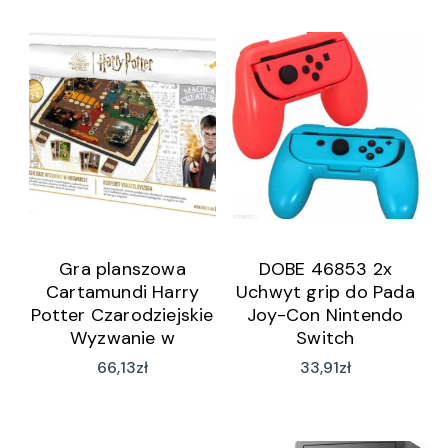
Gra planszowa
DOBE 46853 2x
Cartamundi Harry
Uchwyt grip do Pada
Potter Czarodziejskie
Joy-Con Nintendo
Wyzwanie w
Switch
Hogwarcie
66,13
zł
33,91
zł