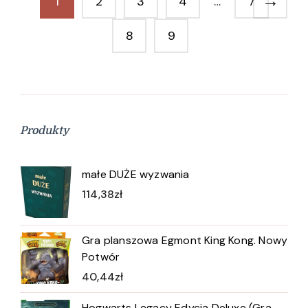
→
1
2
3
4
…
7
8
9
Produkty
małe DUŻE wyzwania
114,38
zł
Gra planszowa Egmont King Kong. Nowy
Potwór
40,44
zł
Hogwarts Legacy Edycja Deluxe (Gra