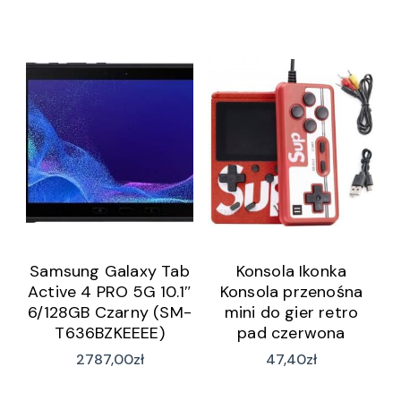
Samsung Galaxy Tab
Konsola Ikonka
Active 4 PRO 5G 10.1″
Konsola przenośna
6/128GB Czarny (SM-
mini do gier retro
T636BZKEEEE)
pad czerwona
2787,00
zł
47,40
zł