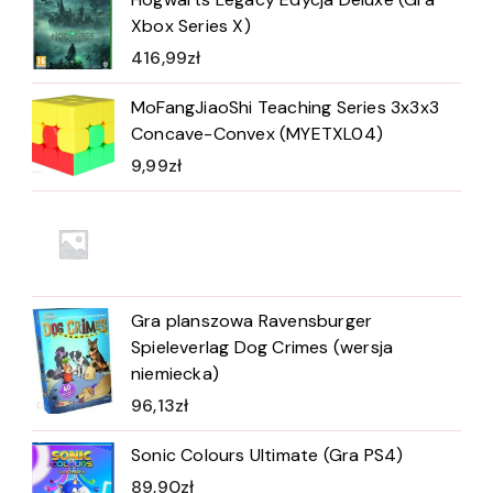
Xbox Series X)
416,99
zł
MoFangJiaoShi Teaching Series 3x3x3
Concave-Convex (MYETXL04)
9,99
zł
Gra planszowa Ravensburger
Spieleverlag Dog Crimes (wersja
niemiecka)
96,13
zł
Sonic Colours Ultimate (Gra PS4)
89,90
zł