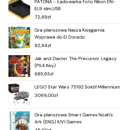
PATONA - Ładowarka Foto Nikon EN-
EL9 slim,USB
72,69
zł
Gra planszowa Nasza Księgarnia
Wyprawa do El Dorado
92,64
zł
Jak and Daxter The Precursor Legacy
(PS4 Key)
685,93
zł
LEGO Star Wars 75192 Sokół Millennium
3099,00
zł
Gra planszowa Smart Games Noah's
Ark (ENG) IUVI Games