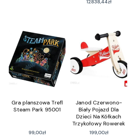
12838,44
zł
Gra planszowa Trefl
Janod Czerwono-
Steam Park 95001
Biały Pojazd Dla
Dzieci Na Kółkach
Trzykołowy Rowerek
Jnd03261
99,00
zł
199,00
zł