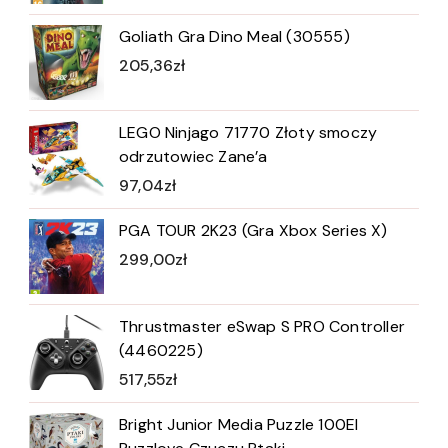
Goliath Gra Dino Meal (30555)
205,36
zł
LEGO Ninjago 71770 Złoty smoczy
odrzutowiec Zane’a
97,04
zł
PGA TOUR 2K23 (Gra Xbox Series X)
299,00
zł
Thrustmaster eSwap S PRO Controller
(4460225)
517,55
zł
Bright Junior Media Puzzle 100El