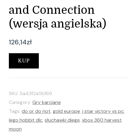
and Connection
(wersja angielska)
126,14
zł
KUP
SKU:
5a43f2a5b169
Category:
Gry karciane
Tags:
do or do not
,
gold europe
,
j star victory vs pc
,
lego hobbit dlc
,
słuchawki diege
,
xbox 360 harvest
moon