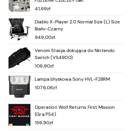
Puzzlove Czuczu Ptaki
41,69
zł
Diablo X-Player 2.0 Normal Size (L) Size
Biało-Czarny
949,00
zł
Venom Stacja dokująca do Nintendo
Switch (VS4900)
109,90
zł
Lampa błyskowa Sony HVL-F28RM
1076,06
zł
Operation Wolf Returns First Mission
(Gra PS4)
159,90
zł