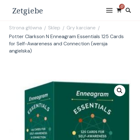
0
Zetgiebe
Strona główna
Sklep
Gry karciane
/
/
/
Potter Clarkson N Enneagram Essentials 125 Cards
for Self-Awareness and Connection (wersja
angielska)