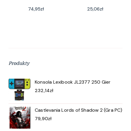
74,95
zł
25,06
zł
Produkty
Konsola Lexibook JL2377 250 Gier
232,14
zł
Castlevania Lords of Shadow 2 (Gra PC)
79,90
zł