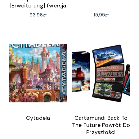
[Erweiterung] (wersja
niemiecka)
93,96
zł
15,95
zł
Cytadela
Cartamundi Back To
The Future Powrót Do
Przyszłości