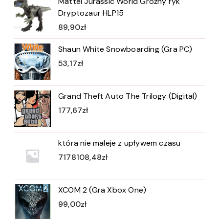
Mattel Jurassic World Groźny ryk
Dryptozaur HLP15
89,90
zł
Shaun White Snowboarding (Gra PC)
53,17
zł
Grand Theft Auto The Trilogy (Digital)
177,67
zł
która nie maleje z upływem czasu
7178108,48
zł
XCOM 2 (Gra Xbox One)
99,00
zł