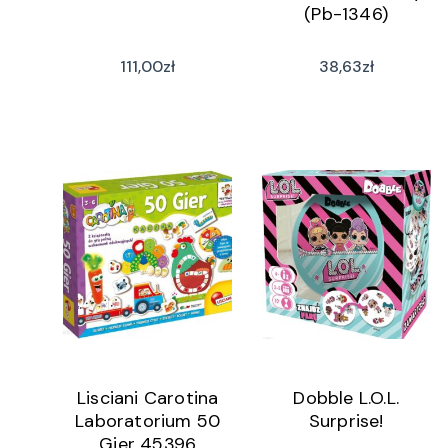
(Pb-1346)
111,00
zł
38,63
zł
Lisciani Carotina
Dobble L.O.L.
Laboratorium 50
Surprise!
Gier 45396