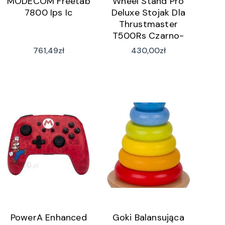
MODECOM Freetab
Wheel Stand Pro
7800 Ips Ic
Deluxe Stojak Dla
Thrustmaster
T500Rs Czarno-
Srebrny (Wsp T500
761,49
zł
430,00
zł
Deluxe)
PowerA Enhanced
Goki Balansująca