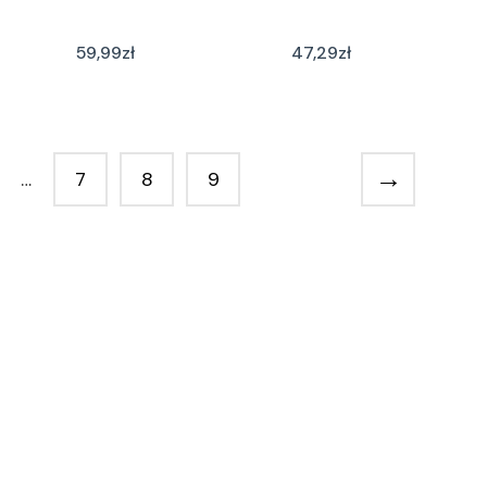
59,99
zł
47,29
zł
→
…
7
8
9