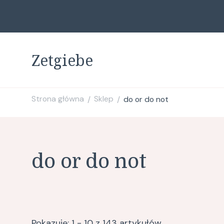
Zetgiebe
Strona główna
Sklep
do or do not
/
/
do or do not
Pokazuje: 1 - 10 z 143 artykułów