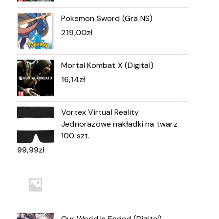
Pokemon Sword (Gra NS)
219,00
zł
Mortal Kombat X (Digital)
16,14
zł
Vortex Virtual Reality
Jednorazowe nakładki na twarz
100 szt.
99,99
zł
Our World Is Ended (Digital)