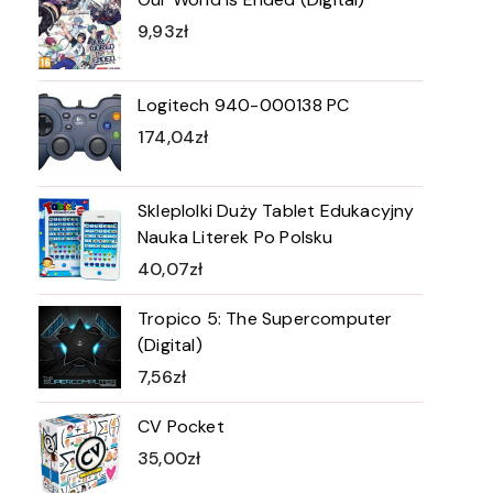
9,93
zł
Logitech 940-000138 PC
174,04
zł
Skleplolki Duży Tablet Edukacyjny
Nauka Literek Po Polsku
40,07
zł
Tropico 5: The Supercomputer
(Digital)
7,56
zł
CV Pocket
35,00
zł