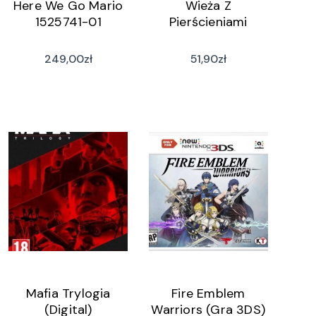
Here We Go Mario
Wieża Z
1525741-01
Pierścieniami
249,00
zł
51,90
zł
Mafia Trylogia
Fire Emblem
(Digital)
Warriors (Gra 3DS)