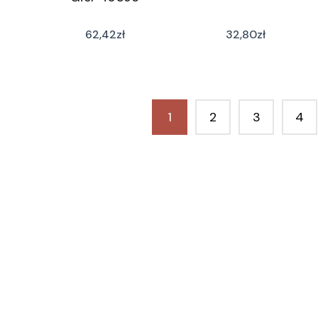
62,42
zł
32,80
zł
1
2
3
4