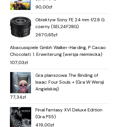
90,00
zł
Obiektyw Sony FE 24 mm f/2.8 G
czarny (SEL24F28G)
2670,65
zł
Abacusspiele Gmbh Walker-Harding, P Cacao
Chocolatl. 1. Erweiterung (wersja niemiecka)
107,03
zł
Gra planszowa The Binding of
Isaac: Four Souls + (Gra W Wersji
Angielskiej)
77,34
zł
Final Fantasy XVI Deluxe Edition
(Gra PS5)
419,00
zł