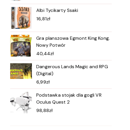
Albi Tycikarty Ssaki
16,81
zł
Gra planszowa Egmont King Kong.
Nowy Potwór
40,44
zł
Dangerous Lands Magic and RPG
(Digital)
6,99
zł
Podstawka stojak dla gogli VR
Oculus Quest 2
98,88
zł