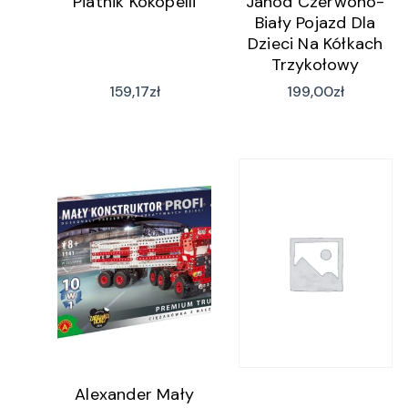
Piatnik Kokopelli
Janod Czerwono-
Biały Pojazd Dla
Dzieci Na Kółkach
Trzykołowy
Rowerek Jnd03261
159,17
zł
199,00
zł
Alexander Mały