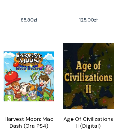
85,80
zł
125,00
zł
Harvest Moon: Mad
Age Of Civilizations
Dash (Gra PS4)
II (Digital)