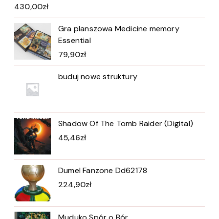
430,00
zł
Gra planszowa Medicine memory
Essential
79,90
zł
buduj nowe struktury
Shadow Of The Tomb Raider (Digital)
45,46
zł
Dumel Fanzone Dd62178
224,90
zł
Muduko Spór o Bór