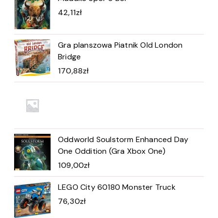
42,11
zł
Gra planszowa Piatnik Old London
Bridge
170,88
zł
Oddworld Soulstorm Enhanced Day
One Oddition (Gra Xbox One)
109,00
zł
LEGO City 60180 Monster Truck
76,30
zł