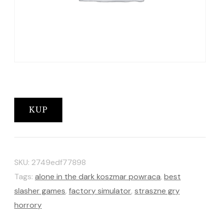
KUP
SKU:
2749edf77898
Tags:
alone in the dark koszmar powraca
,
best
slasher games
,
factory simulator
,
straszne gry
horrory