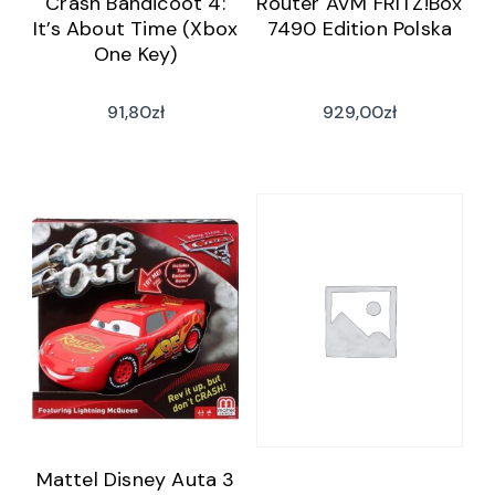
Crash Bandicoot 4:
Router AVM FRITZ!Box
It’s About Time (Xbox
7490 Edition Polska
One Key)
91,80
zł
929,00
zł
Mattel Disney Auta 3