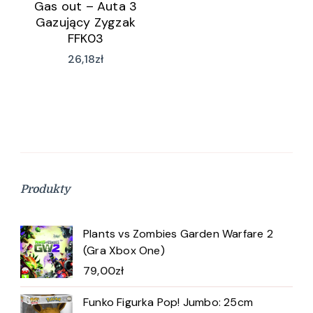
Gas out – Auta 3
Gazujący Zygzak
FFK03
26,18
zł
Produkty
Plants vs Zombies Garden Warfare 2
(Gra Xbox One)
79,00
zł
Funko Figurka Pop! Jumbo: 25cm