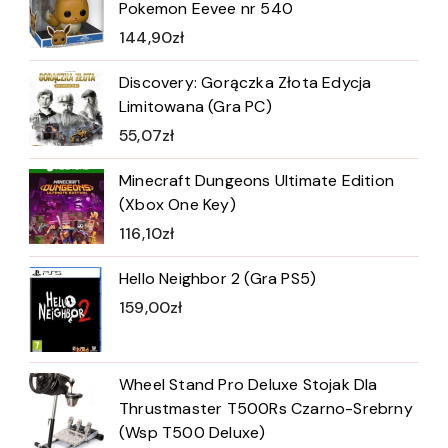
Pokemon Eevee nr 540
144,90
zł
Discovery: Gorączka Złota Edycja
Limitowana (Gra PC)
55,07
zł
Minecraft Dungeons Ultimate Edition
(Xbox One Key)
116,10
zł
Hello Neighbor 2 (Gra PS5)
159,00
zł
Wheel Stand Pro Deluxe Stojak Dla
Thrustmaster T500Rs Czarno-Srebrny
(Wsp T500 Deluxe)