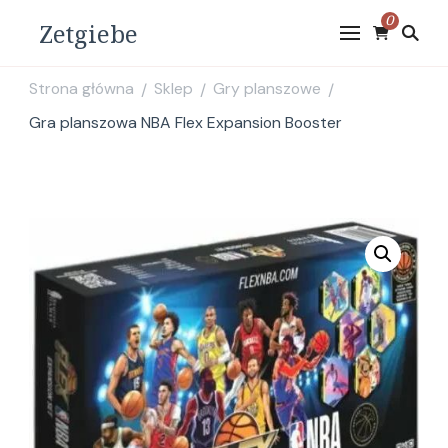
0
Zetgiebe
Strona główna
Sklep
Gry planszowe
/
/
/
Gra planszowa NBA Flex Expansion Booster