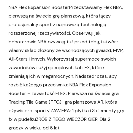
NBA Flex Expansion BoosterPrzedstawiamy Flex NBA,
pierwszą na świecie grę planszową, która łączy
profesjonalny sport z najnowszą technologią
rozszerzonej rzeczywistości. Obserwuj, jak
bohaterowie NBA ożywają tuż przed tobą, i stwórz
własny skład złożony ze wschodzących gwiazd, MVP,
All-Stars i innych. Wykorzystaj supermoce swoich
zawodników i użyj specjalnych kafli FX, które
zmieniają ich w megamocnych. Nadszedł czas, aby
rozbić każdego przeciwnika.NBA Flex Expansion
Booster – zawartość:FLEX: Pierwsza na świecie gra
Trading Tile Game (TTG) i gra planszowa AR, która
ożywia pro-sporty!ZAWIERA: 1 płytka i 3 elementy gry
fx w pudełkuZRÓB Z TEGO WIECZÓR GIER: Dla 2
graczy w wieku od 6 lat.