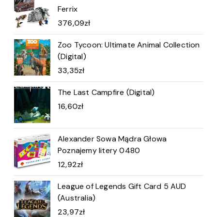
Ferrix
376,09
zł
Zoo Tycoon: Ultimate Animal Collection
(Digital)
33,35
zł
The Last Campfire (Digital)
16,60
zł
Alexander Sowa Mądra Głowa
Poznajemy litery 0480
12,92
zł
League of Legends Gift Card 5 AUD
(Australia)
23,97
zł