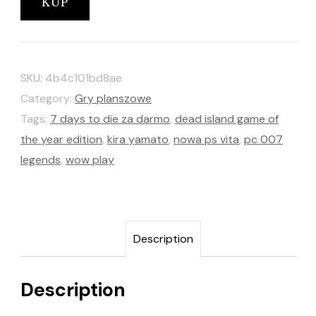
KUP
SKU:
4b4c101bd8ae
Category:
Gry planszowe
Tags:
7 days to die za darmo
,
dead island game of
the year edition
,
kira yamato
,
nowa ps vita
,
pc 007
legends
,
wow play
Description
Description