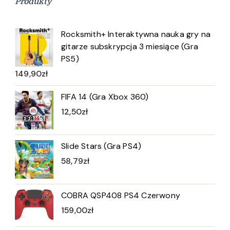
Produkty
Rocksmith+ Interaktywna nauka gry na
gitarze subskrypcja 3 miesiące (Gra
PS5)
149,90
zł
FIFA 14 (Gra Xbox 360)
12,50
zł
Slide Stars (Gra PS4)
58,79
zł
COBRA QSP408 PS4 Czerwony
159,00
zł