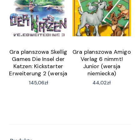
Gra planszowa Skellig
Gra planszowa Amigo
Games Die Insel der
Verlag 6 nimmt!
Katzen: Kickstarter
Junior (wersja
Erweiterung 2 (wersja
niemiecka)
niemiecka)
145,06
zł
44,02
zł