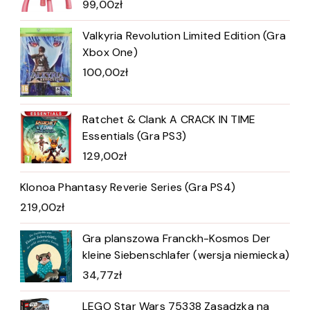
99,00
zł
Valkyria Revolution Limited Edition (Gra
Xbox One)
100,00
zł
Ratchet & Clank A CRACK IN TIME
Essentials (Gra PS3)
129,00
zł
Klonoa Phantasy Reverie Series (Gra PS4)
219,00
zł
Gra planszowa Franckh-Kosmos Der
kleine Siebenschlafer (wersja niemiecka)
34,77
zł
LEGO Star Wars 75338 Zasadzka na