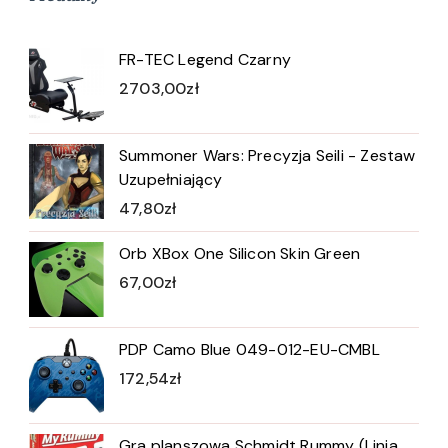
FR-TEC Legend Czarny
2703,00
zł
Summoner Wars: Precyzja Seili - Zestaw
Uzupełniający
47,80
zł
Orb XBox One Silicon Skin Green
67,00
zł
PDP Camo Blue 049-012-EU-CMBL
172,54
zł
Gra planszowa Schmidt Rummy (Linia