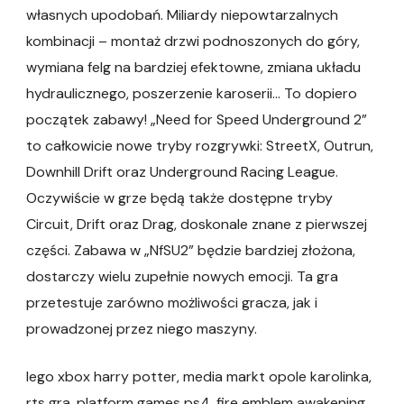
własnych upodobań. Miliardy niepowtarzalnych
kombinacji – montaż drzwi podnoszonych do góry,
wymiana felg na bardziej efektowne, zmiana układu
hydraulicznego, poszerzenie karoserii… To dopiero
początek zabawy! „Need for Speed Underground 2”
to całkowicie nowe tryby rozgrywki: StreetX, Outrun,
Downhill Drift oraz Underground Racing League.
Oczywiście w grze będą także dostępne tryby
Circuit, Drift oraz Drag, doskonale znane z pierwszej
części. Zabawa w „NfSU2” będzie bardziej złożona,
dostarczy wielu zupełnie nowych emocji. Ta gra
przetestuje zarówno możliwości gracza, jak i
prowadzonej przez niego maszyny.
lego xbox harry potter, media markt opole karolinka,
rts gra, platform games ps4, fire emblem awakening