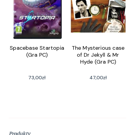
Spacebase Startopia
The Mysterious case
(Gra PC)
of Dr Jekyll & Mr
Hyde (Gra PC)
73,00
zł
47,00
zł
Produkty