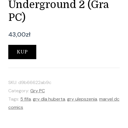
Underground 2 (Gra
PC)
43,00
zł
KUP
SKU:
d9b66622ab9c
Category:
Gry PC
Tags:
5 fifa
,
gry dla huberta
,
gry ulepszenia
,
marvel dc
comics