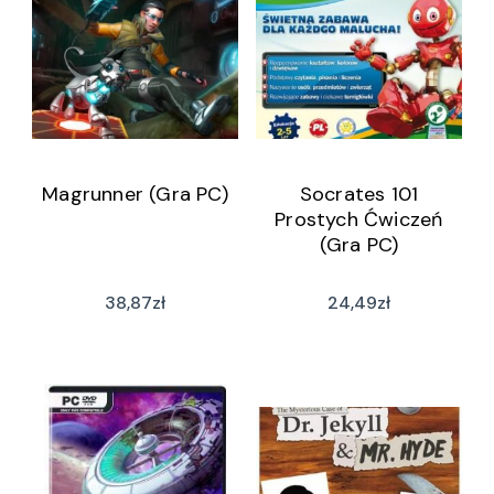
Magrunner (Gra PC)
Socrates 101
Prostych Ćwiczeń
(Gra PC)
38,87
zł
24,49
zł