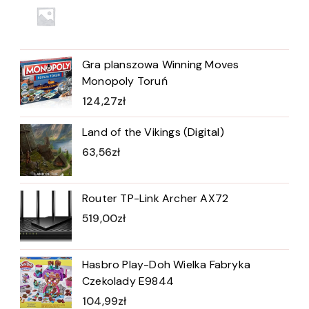
Gra planszowa Winning Moves
Monopoly Toruń
124,27
zł
Land of the Vikings (Digital)
63,56
zł
Router TP-Link Archer AX72
519,00
zł
Hasbro Play-Doh Wielka Fabryka
Czekolady E9844
104,99
zł