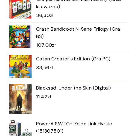
klasyczna)
36,30
zł
Crash Bandicoot N. Sane Trilogy (Gra
NS)
107,00
zł
Catan Creator's Edition (Gra PC)
83,56
zł
Blacksad: Under the Skin (Digital)
11,42
zł
PowerA SWITCH Zelda Link Hyrule
(151307501)