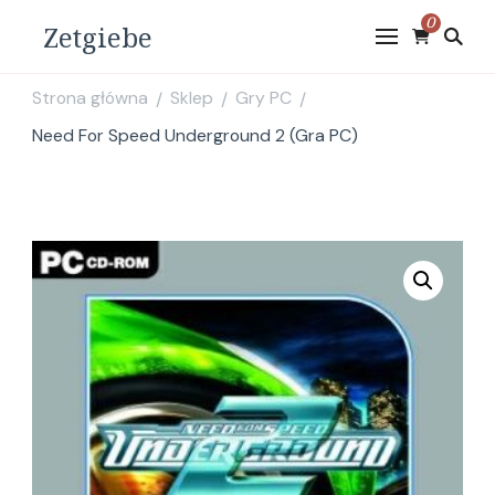
0
Zetgiebe
Strona główna
Sklep
Gry PC
/
/
/
Need For Speed Underground 2 (Gra PC)