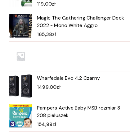
119,00
zł
Magic The Gathering Challenger Deck
2022 - Mono White Aggro
165,38
zł
Wharfedale Evo 4.2 Czarny
1499,00
zł
Pampers Active Baby MSB rozmiar 3
208 pieluszek
154,99
zł