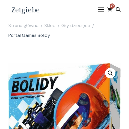
0
Zetgiebe
Strona główna
Sklep
Gry dziecięce
/
/
/
Portal Games Bolidy