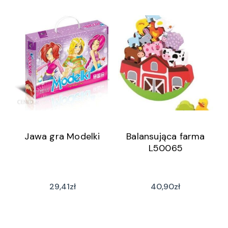
Jawa gra Modelki
Balansująca farma
L50065
29,41
zł
40,90
zł