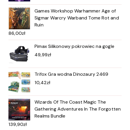
Games Workshop Warhammer Age of
Sigmar Warcry Warband Tome Rot and
Ruin
86,00
zł
Pimax Silikonowy pokrowiec na gogle
49,99
zł
Trifox Gra wodna Dinozaury 2469
10,42
zł
Wizards Of The Coast Magic The
Gathering Adventures In The Forgotten
Realms Bundle
139,90
zł