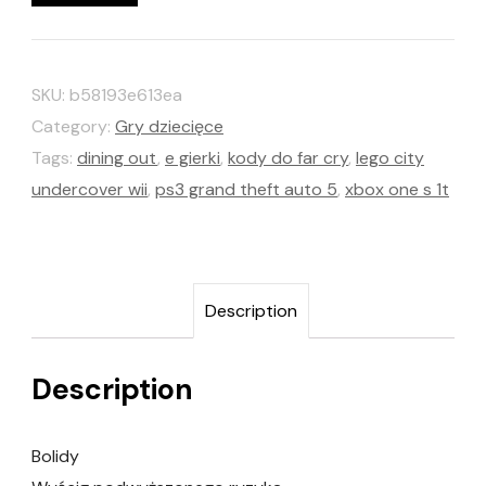
SKU:
b58193e613ea
Category:
Gry dziecięce
Tags:
dining out
,
e gierki
,
kody do far cry
,
lego city
undercover wii
,
ps3 grand theft auto 5
,
xbox one s 1t
Description
Description
Bolidy