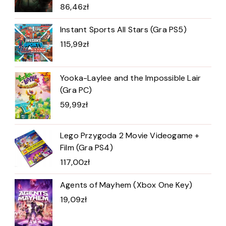
86,46
zł
Instant Sports All Stars (Gra PS5)
115,99
zł
Yooka-Laylee and the Impossible Lair
(Gra PC)
59,99
zł
Lego Przygoda 2 Movie Videogame +
Film (Gra PS4)
117,00
zł
Agents of Mayhem (Xbox One Key)
19,09
zł