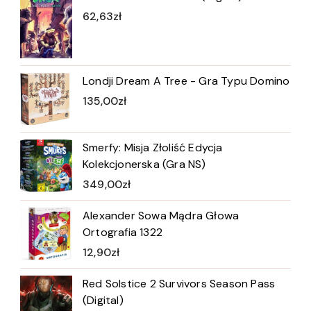
62,63
zł
Londji Dream A Tree - Gra Typu Domino
135,00
zł
Smerfy: Misja Złoliść Edycja
Kolekcjonerska (Gra NS)
349,00
zł
Alexander Sowa Mądra Głowa
Ortografia 1322
12,90
zł
Red Solstice 2 Survivors Season Pass
(Digital)