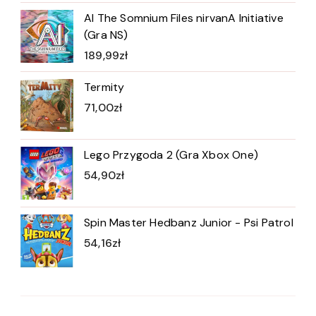
AI The Somnium Files nirvanA Initiative
(Gra NS)
189,99
zł
Termity
71,00
zł
Lego Przygoda 2 (Gra Xbox One)
54,90
zł
Spin Master Hedbanz Junior - Psi Patrol
54,16
zł