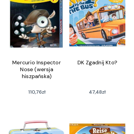
Mercurio Inspector
DK Zgadnij Kto?
Nose (wersja
hiszpańska)
110,76
zł
47,48
zł