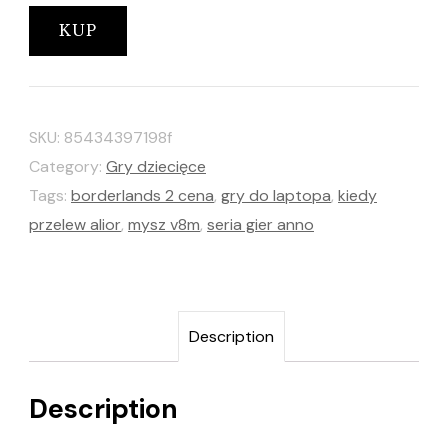
KUP
SKU:
85434397198f
Category:
Gry dziecięce
Tags:
borderlands 2 cena
,
gry do laptopa
,
kiedy
przelew alior
,
mysz v8m
,
seria gier anno
Description
Description