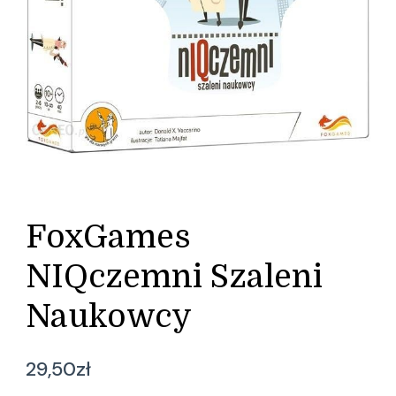
FoxGames
NIQczemni Szaleni
Naukowcy
29,50
zł