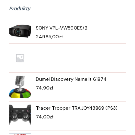
Produkty
SONY VPL-VW590ES/B
24985,00
zł
Dumel Discovery Name It 61874
74,90
zł
Tracer Trooper TRAJOY43869 (PS3)
74,00
zł