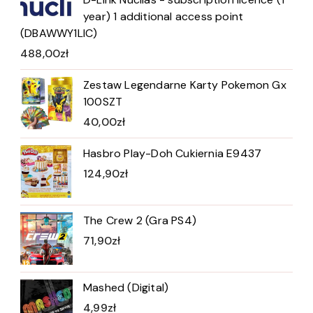
year) 1 additional access point
(DBAWWY1LIC)
488,00
zł
Zestaw Legendarne Karty Pokemon Gx
100SZT
40,00
zł
Hasbro Play-Doh Cukiernia E9437
124,90
zł
The Crew 2 (Gra PS4)
71,90
zł
Mashed (Digital)
4,99
zł