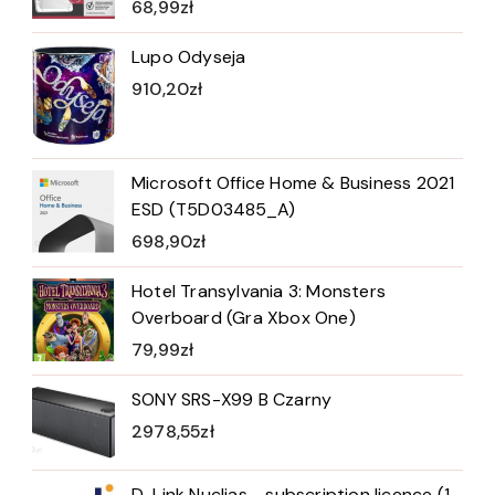
68,99
zł
Lupo Odyseja
910,20
zł
Microsoft Office Home & Business 2021
ESD (T5D03485_A)
698,90
zł
Hotel Transylvania 3: Monsters
Overboard (Gra Xbox One)
79,99
zł
SONY SRS-X99 B Czarny
2978,55
zł
D-Link Nuclias - subscription licence (1