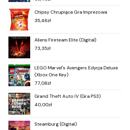
Chipsy Chrupiąca Gra Imprezowa
35,46
zł
Aliens Fireteam Elite (Digital)
73,35
zł
LEGO Marvel's Avengers Edycja Deluxe
(Xbox One Key)
77,08
zł
Grand Theft Auto IV (Gra PS3)
40,00
zł
Steamburg (Digital)