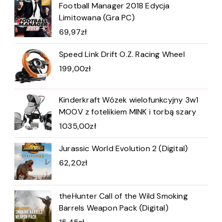
Football Manager 2018 Edycja
Limitowana (Gra PC)
69,97
zł
Speed Link Drift O.Z. Racing Wheel
199,00
zł
Kinderkraft Wózek wielofunkcyjny 3w1
MOOV z fotelikiem MINK i torbą szary
1035,00
zł
Jurassic World Evolution 2 (Digital)
62,20
zł
theHunter Call of the Wild Smoking
Barrels Weapon Pack (Digital)