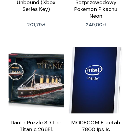
Unbound (Xbox
Bezprzewodowy
Series Key)
Pokemon Pikachu
Neon
201,79
zł
249,00
zł
Dante Puzzle 3D Led
MODECOM Freetab
Titanic 266El.
7800 Ips Ic