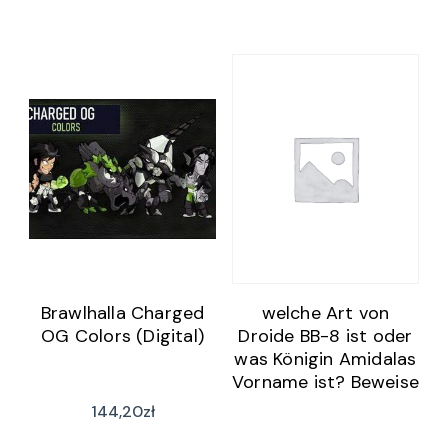
Brawlhalla Charged
welche Art von
OG Colors (Digital)
Droide BB-8 ist oder
was Königin Amidalas
Vorname ist? Beweise
dein Fan-Wissen mit
144,20
zł
500 Fragen im TOP