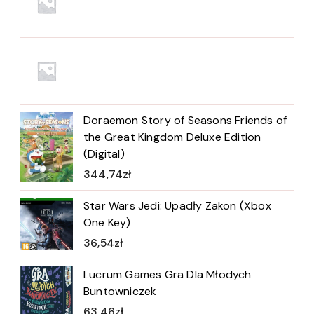
Doraemon Story of Seasons Friends of
the Great Kingdom Deluxe Edition
(Digital)
344,74
zł
Star Wars Jedi: Upadły Zakon (Xbox
One Key)
36,54
zł
Lucrum Games Gra Dla Młodych
Buntowniczek
63,46
zł