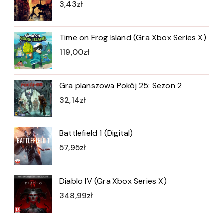
3,43
zł
Time on Frog Island (Gra Xbox Series X)
119,00
zł
Gra planszowa Pokój 25: Sezon 2
32,14
zł
Battlefield 1 (Digital)
57,95
zł
Diablo IV (Gra Xbox Series X)
348,99
zł