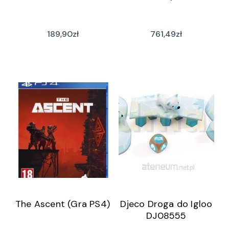
189,90
zł
761,49
zł
The Ascent (Gra PS4)
Djeco Droga do Igloo
DJ08555