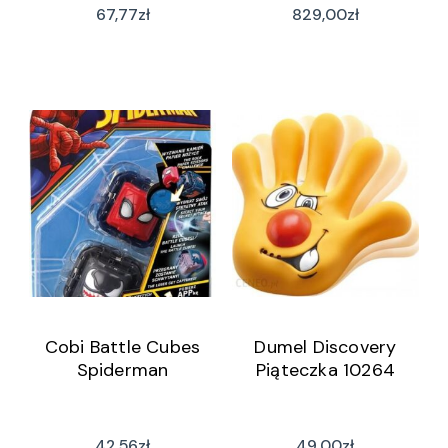
67,77
zł
829,00
zł
Cobi Battle Cubes
Dumel Discovery
Spiderman
Piąteczka 10264
42,56
zł
49,00
zł