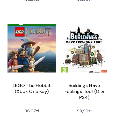
LEGO The Hobbit
Buildings Have
(Xbox One Key)
Feelings Too! (Gra
PS4)
36,07
zł
99,90
zł