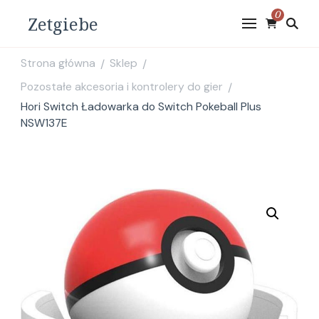
0
Zetgiebe
Strona główna
Sklep
/
/
Pozostałe akcesoria i kontrolery do gier
/
Hori Switch Ładowarka do Switch Pokeball Plus
NSW137E