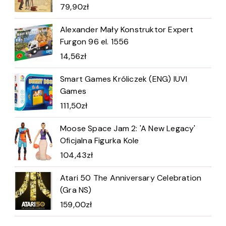
79,90
zł
Alexander Mały Konstruktor Expert
Furgon 96 el. 1556
14,56
zł
Smart Games Króliczek (ENG) IUVI
Games
111,50
zł
Moose Space Jam 2: 'A New Legacy'
Oficjalna Figurka Kole
104,43
zł
Atari 50 The Anniversary Celebration
(Gra NS)
159,00
zł