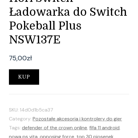
Ładowarka do Switch
Pokeball Plus
NSW137E
75,00
zł
KUP
SKU:
14d0d1b5ca37
Category:
Pozostałe akcesoria i kontrolery do gier
Tags:
defender of the crown online
,
fifa 11 android
,
nowa ps vita
,
opposing force
,
top 30 piosenek