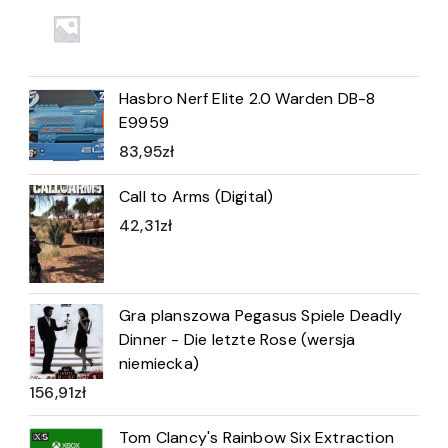
Hasbro Nerf Elite 2.0 Warden DB-8
E9959
83,95
zł
Call to Arms (Digital)
42,31
zł
Gra planszowa Pegasus Spiele Deadly
Dinner - Die letzte Rose (wersja
niemiecka)
156,91
zł
Tom Clancy's Rainbow Six Extraction