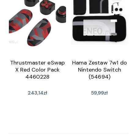
Thrustmaster eSwap
Hama Zestaw 7w1 do
X Red Color Pack
Nintendo Switch
4460228
(54694)
243,14
zł
59,99
zł