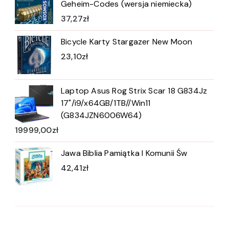
Geheim-Codes (wersja niemiecka)
37,27
zł
Bicycle Karty Stargazer New Moon
23,10
zł
Laptop Asus Rog Strix Scar 18 G834Jz
17"/i9/x64GB/1TB//Win11
(G834JZN6006W64)
19999,00
zł
Jawa Biblia Pamiątka I Komunii Św
42,41
zł