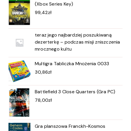
(Xbox Series Key)
99,42
zł
teraz jego najbardziej poszukiwaną
dezerterkę – podczas misji zniszczenia
mrocznego kultu
Multigra Tabliczka Mnożenia 0033
30,86
zł
Battlefield 3 Close Quarters (Gra PC)
78,00
zł
Gra planszowa Franckh-Kosmos