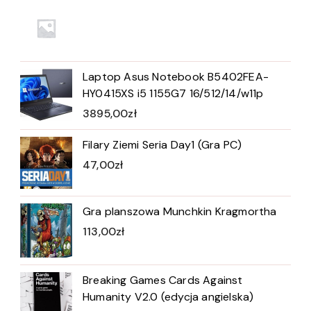
Laptop Asus Notebook B5402FEA-
HY0415XS i5 1155G7 16/512/14/w11p
3895,00
zł
Filary Ziemi Seria Day1 (Gra PC)
47,00
zł
Gra planszowa Munchkin Kragmortha
113,00
zł
Breaking Games Cards Against
Humanity V2.0 (edycja angielska)