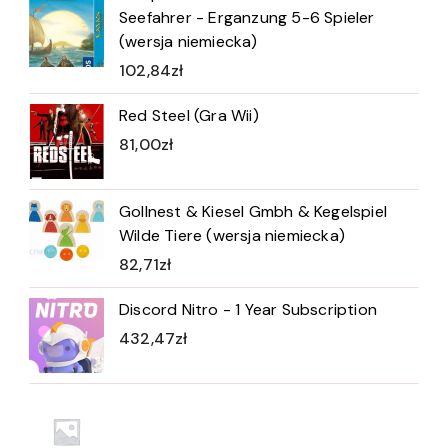
Seefahrer - Erganzung 5-6 Spieler
(wersja niemiecka)
102,84
zł
Red Steel (Gra Wii)
81,00
zł
Gollnest & Kiesel Gmbh & Kegelspiel
Wilde Tiere (wersja niemiecka)
82,71
zł
Discord Nitro - 1 Year Subscription
432,47
zł