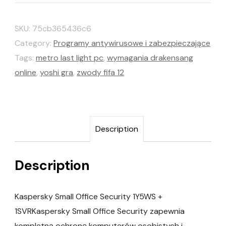
SKU:
75cb365436c6
Category:
Programy antywirusowe i zabezpieczające
Tags:
metro last light pc
,
wymagania drakensang
online
,
yoshi gra
,
zwody fifa 12
Description
Description
Kaspersky Small Office Security 1Y5WS +
1SVRKaspersky Small Office Security zapewnia
kompletną ochronę komputerów osobistych i