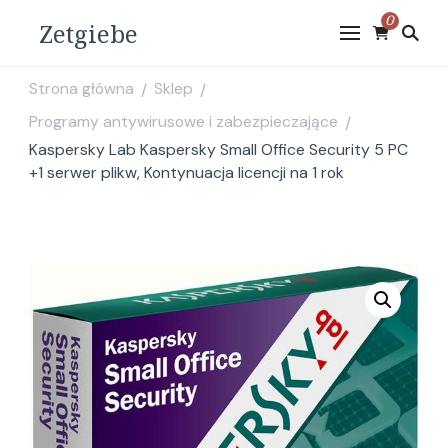
0
Zetgiebe
Strona główna
Sklep
/
/
Programy antywirusowe i zabezpieczające
/
Kaspersky Lab Kaspersky Small Office Security 5 PC
+1 serwer plikw, Kontynuacja licencji na 1 rok