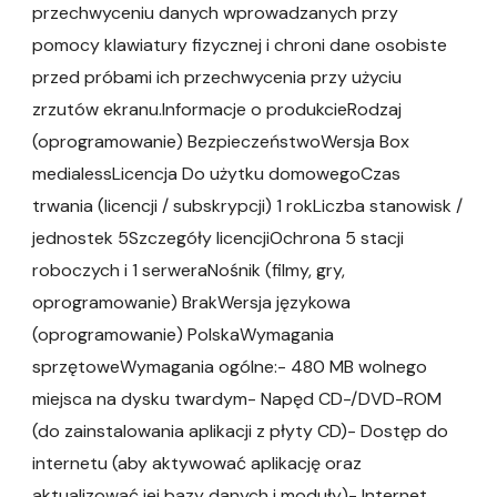
przechwyceniu danych wprowadzanych przy
pomocy klawiatury fizycznej i chroni dane osobiste
przed próbami ich przechwycenia przy użyciu
zrzutów ekranu.Informacje o produkcieRodzaj
(oprogramowanie) BezpieczeństwoWersja Box
medialessLicencja Do użytku domowegoCzas
trwania (licencji / subskrypcji) 1 rokLiczba stanowisk /
jednostek 5Szczegóły licencjiOchrona 5 stacji
roboczych i 1 serweraNośnik (filmy, gry,
oprogramowanie) BrakWersja językowa
(oprogramowanie) PolskaWymagania
sprzętoweWymagania ogólne:- 480 MB wolnego
miejsca na dysku twardym- Napęd CD-/DVD-ROM
(do zainstalowania aplikacji z płyty CD)- Dostęp do
internetu (aby aktywować aplikację oraz
aktualizować jej bazy danych i moduły)- Internet