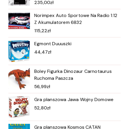
235,00
zł
Norimpex Auto Sportowe Na Radio 1:12
Z Akumulatorem 6832
115,22
zł
Egmont Duuuszki
44,47
zł
Boley Figurka Dinozaur Carnotaurus
Ruchoma Paszcza
56,99
zł
Gra planszowa Jawa Wojny Domowe
52,80
zł
Gra planszowa Kosmos CATAN