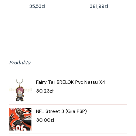
Renewal), xxxxxx
Collection Black
35,53
zł
381,99
zł
(IH00729568)
Premium
Produkty
Fairy Tail BRELOK Pvc Natsu X4
30,23
zł
NFL Street 3 (Gra PSP)
30,00
zł