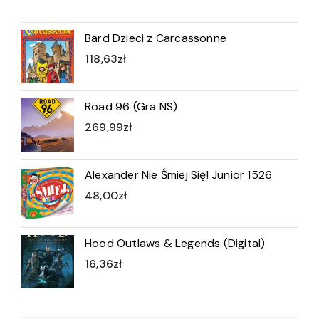
Bard Dzieci z Carcassonne
118,63
zł
Road 96 (Gra NS)
269,99
zł
Alexander Nie Śmiej Się! Junior 1526
48,00
zł
Hood Outlaws & Legends (Digital)
16,36
zł