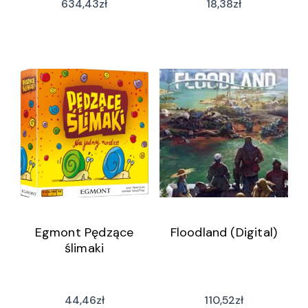
634,43
zł
18,38
zł
Egmont Pędzące
Floodland (Digital)
ślimaki
44,46
zł
110,52
zł