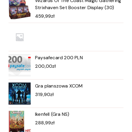
Wizards Of The Coast Magic Gathering
Strixhaven Set Booster Display (30)
459,99
zł
Paysafecard 200 PLN
200,00
zł
Gra planszowa XCOM
319,90
zł
Ikenfell (Gra NS)
288,99
zł