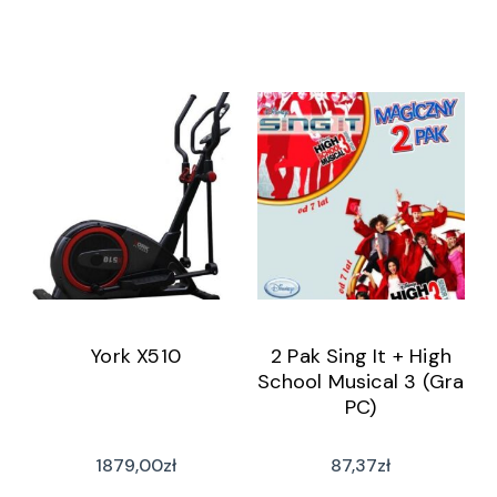
York X510
2 Pak Sing It + High
School Musical 3 (Gra
PC)
1879,00
zł
87,37
zł