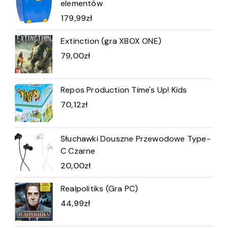
elementów
179,99
zł
Extinction (gra XBOX ONE)
79,00
zł
Repos Production Time's Up! Kids
70,12
zł
Słuchawki Douszne Przewodowe Type-
C Czarne
20,00
zł
Realpolitiks (Gra PC)
44,99
zł