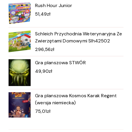
Rush Hour Junior
51,49
zł
Schleich Przychodnia Weterynaryjna Ze
Zwierzętami Domowymi Slh42502
296,56
zł
Gra planszowa STWÓR
49,90
zł
Gra planszowa Kosmos Karak Regent
(wersja niemiecka)
75,01
zł