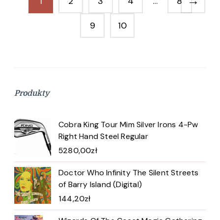
→
1
2
3
4
…
8
9
10
Produkty
Cobra King Tour Mim Silver Irons 4-Pw
Right Hand Steel Regular
5280,00
zł
Doctor Who Infinity The Silent Streets
of Barry Island (Digital)
144,20
zł