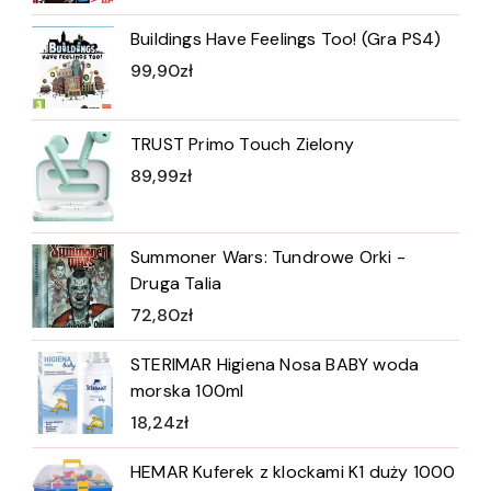
Buildings Have Feelings Too! (Gra PS4)
99,90
zł
TRUST Primo Touch Zielony
89,99
zł
Summoner Wars: Tundrowe Orki -
Druga Talia
72,80
zł
STERIMAR Higiena Nosa BABY woda
morska 100ml
18,24
zł
HEMAR Kuferek z klockami K1 duży 1000