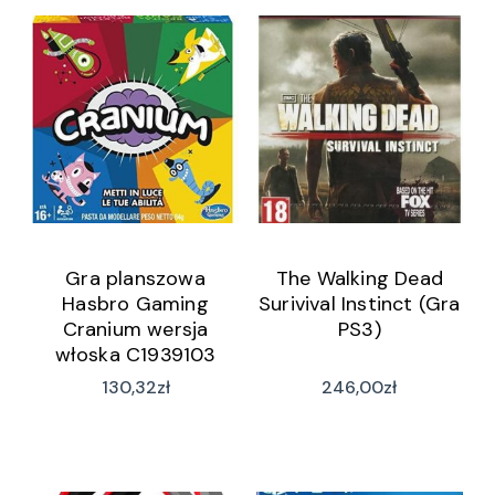
Gra planszowa
The Walking Dead
Hasbro Gaming
Surivival Instinct (Gra
Cranium wersja
PS3)
włoska C1939103
130,32
zł
246,00
zł