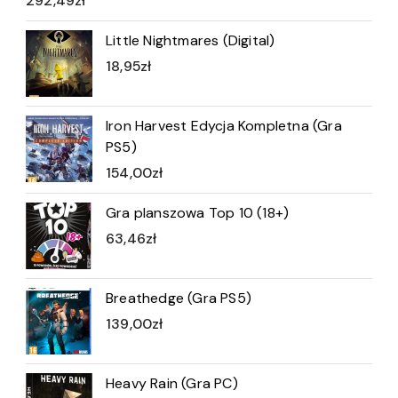
292,49
zł
Little Nightmares (Digital)
18,95
zł
Iron Harvest Edycja Kompletna (Gra
PS5)
154,00
zł
Gra planszowa Top 10 (18+)
63,46
zł
Breathedge (Gra PS5)
139,00
zł
Heavy Rain (Gra PC)