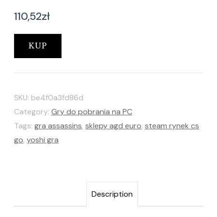
110,52
zł
KUP
SKU:
be4f0a3fd86d
Category:
Gry do pobrania na PC
Tags:
gra assassins
,
sklepy agd euro
,
steam rynek cs
go
,
yoshi gra
Description