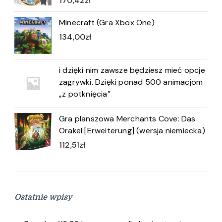
170,42
zł
Minecraft (Gra Xbox One)
134,00
zł
i dzięki nim zawsze będziesz mieć opcje
zagrywki. Dzięki ponad 500 animacjom
„z potknięcia”
Gra planszowa Merchants Cove: Das
Orakel [Erweiterung] (wersja niemiecka)
112,51
zł
Ostatnie wpisy