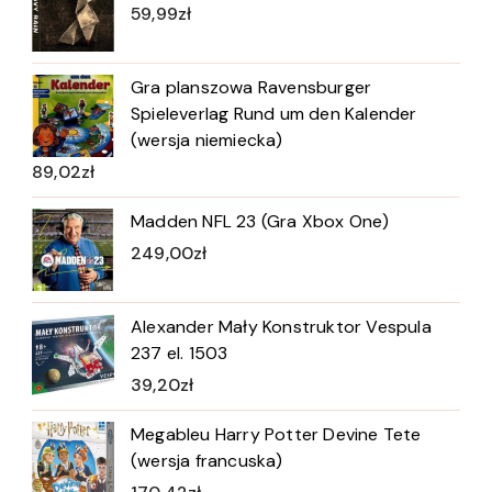
59,99
zł
Gra planszowa Ravensburger
Spieleverlag Rund um den Kalender
(wersja niemiecka)
89,02
zł
Madden NFL 23 (Gra Xbox One)
249,00
zł
Alexander Mały Konstruktor Vespula
237 el. 1503
39,20
zł
Megableu Harry Potter Devine Tete
(wersja francuska)