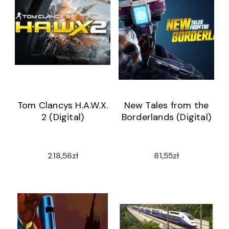
Tom Clancys H.A.W.X.
New Tales from the
2 (Digital)
Borderlands (Digital)
218,56
zł
81,55
zł