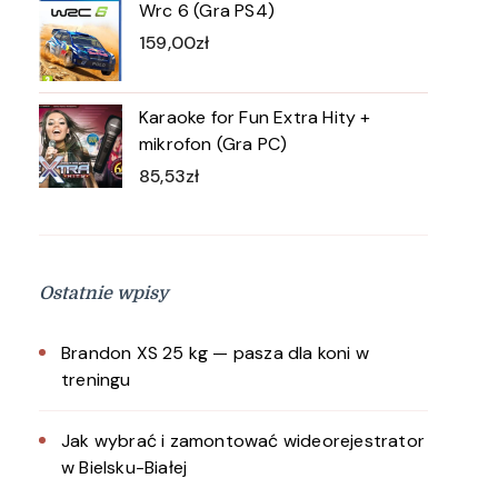
Wrc 6 (Gra PS4)
159,00
zł
Karaoke for Fun Extra Hity +
mikrofon (Gra PC)
85,53
zł
Ostatnie wpisy
Brandon XS 25 kg — pasza dla koni w
treningu
Jak wybrać i zamontować wideorejestrator
w Bielsku-Białej