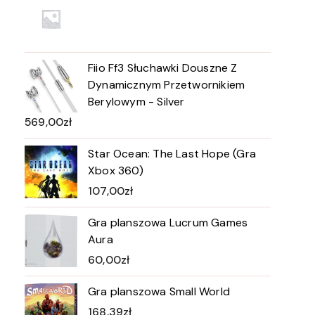
Fiio Ff3 Słuchawki Douszne Z
Dynamicznym Przetwornikiem
Berylowym - Silver
569,00
zł
Star Ocean: The Last Hope (Gra
Xbox 360)
107,00
zł
Gra planszowa Lucrum Games
Aura
60,00
zł
Gra planszowa Small World
168,39
zł