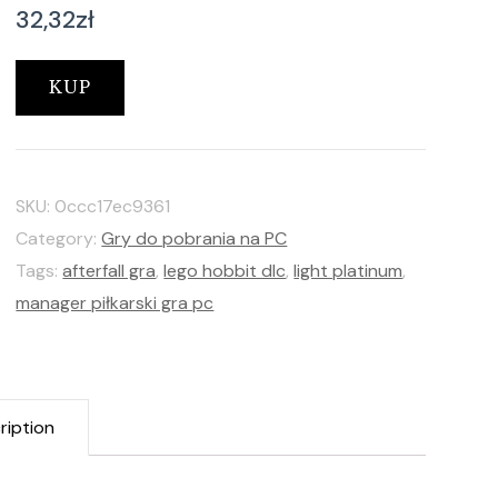
32,32
zł
KUP
SKU:
0ccc17ec9361
Category:
Gry do pobrania na PC
Tags:
afterfall gra
,
lego hobbit dlc
,
light platinum
,
manager piłkarski gra pc
ription