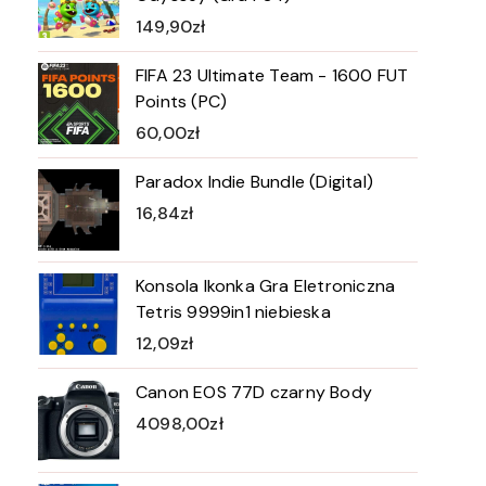
149,90
zł
FIFA 23 Ultimate Team - 1600 FUT
Points (PC)
60,00
zł
Paradox Indie Bundle (Digital)
16,84
zł
Konsola Ikonka Gra Eletroniczna
Tetris 9999in1 niebieska
12,09
zł
Canon EOS 77D czarny Body
4098,00
zł