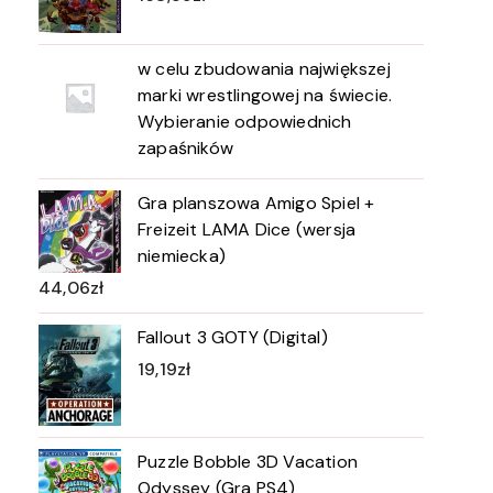
w celu zbudowania największej
marki wrestlingowej na świecie.
Wybieranie odpowiednich
zapaśników
Gra planszowa Amigo Spiel +
Freizeit LAMA Dice (wersja
niemiecka)
44,06
zł
Fallout 3 GOTY (Digital)
19,19
zł
Puzzle Bobble 3D Vacation
Odyssey (Gra PS4)