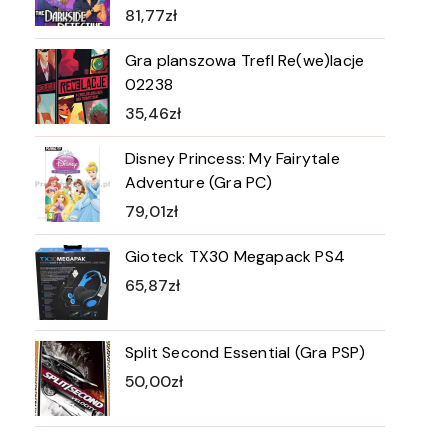
81,77
zł
Gra planszowa Trefl Re(we)lacje
02238
35,46
zł
Disney Princess: My Fairytale
Adventure (Gra PC)
79,01
zł
Gioteck TX30 Megapack PS4
65,87
zł
Split Second Essential (Gra PSP)
50,00
zł