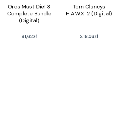
Orcs Must Die! 3
Tom Clancys
Complete Bundle
H.A.W.X. 2 (Digital)
(Digital)
81,62
zł
218,56
zł