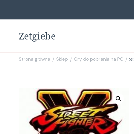
Zetgiebe
Strona główna
Sklep
Gry do pobrania na PC
St
/
/
/