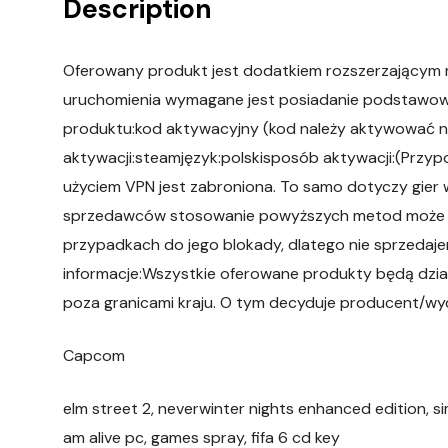
Description
Oferowany produkt jest dodatkiem rozszerzającym m
uruchomienia wymagane jest posiadanie podstawowe
produktu:kod aktywacyjny (kod należy aktywować n
aktywacji:steamjęzyk:polskisposób aktywacji:(Przyp
użyciem VPN jest zabroniona. To samo dotyczy gier
sprzedawców stosowanie powyższych metod może pr
przypadkach do jego blokady, dlatego nie sprzedaj
informacje:Wszystkie oferowane produkty będą dział
poza granicami kraju. O tym decyduje producent/w
Capcom
elm street 2, neverwinter nights enhanced edition, si
am alive pc, games spray, fifa 6 cd key