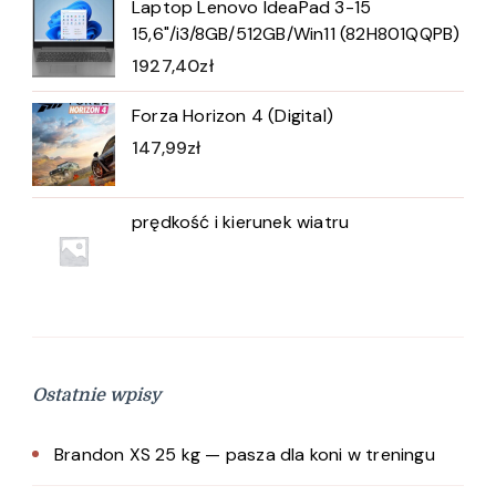
Laptop Lenovo IdeaPad 3-15
15,6"/i3/8GB/512GB/Win11 (82H801QQPB)
1927,40
zł
Forza Horizon 4 (Digital)
147,99
zł
prędkość i kierunek wiatru
Ostatnie wpisy
Brandon XS 25 kg — pasza dla koni w treningu