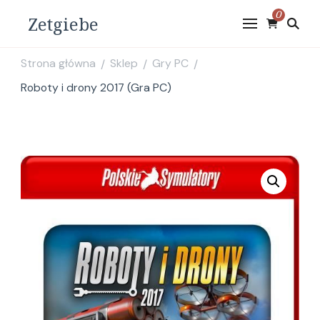
0
Zetgiebe
Strona główna
Sklep
Gry PC
/
/
/
Roboty i drony 2017 (Gra PC)