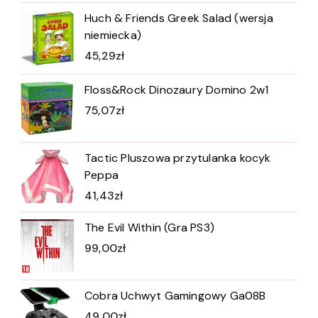
Huch & Friends Greek Salad (wersja
niemiecka)
45,29
zł
Floss&Rock Dinozaury Domino 2w1
75,07
zł
Tactic Pluszowa przytulanka kocyk
Peppa
41,43
zł
The Evil Within (Gra PS3)
99,00
zł
Cobra Uchwyt Gamingowy Ga08B
49,00
zł