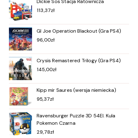
Dickie Sos Stacja Ratownicza
113,37
zł
GI Joe Operation Blackout (Gra PS4)
96,00
zł
Crysis Remastered Trilogy (Gra PS4)
145,00
zł
Kipp mir Saures (wersja niemiecka)
95,37
zł
Ravensburger Puzzle 3D 54El. Kula
Pokemon Czarna
29,78
zł