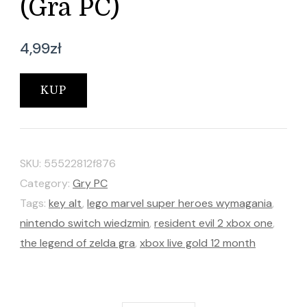
(Gra PC)
4,99
zł
KUP
SKU:
55522812f876
Category:
Gry PC
Tags:
key alt
,
lego marvel super heroes wymagania
,
nintendo switch wiedzmin
,
resident evil 2 xbox one
,
the legend of zelda gra
,
xbox live gold 12 month