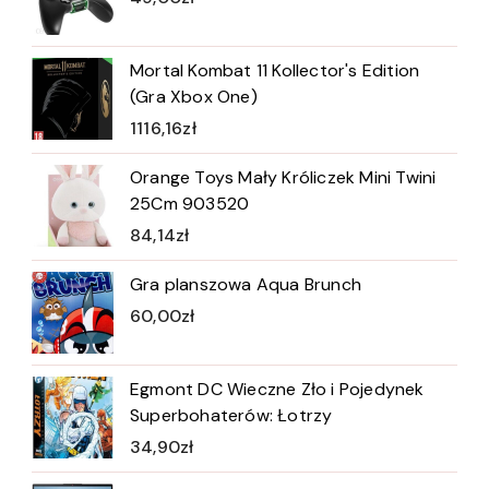
Mortal Kombat 11 Kollector's Edition
(Gra Xbox One)
1116,16
zł
Orange Toys Mały Króliczek Mini Twini
25Cm 903520
84,14
zł
Gra planszowa Aqua Brunch
60,00
zł
Egmont DC Wieczne Zło i Pojedynek
Superbohaterów: Łotrzy
34,90
zł