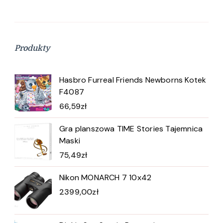
Produkty
Hasbro Furreal Friends Newborns Kotek
F4087
66,59
zł
Gra planszowa TIME Stories Tajemnica
Maski
75,49
zł
Nikon MONARCH 7 10x42
2399,00
zł