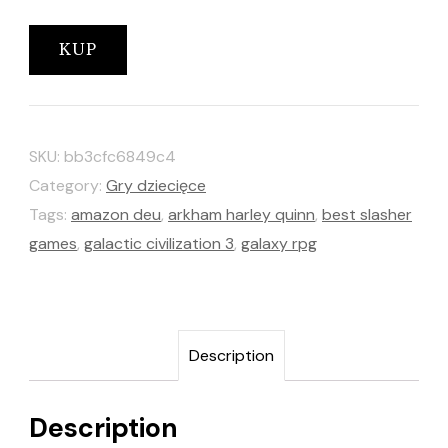
KUP
SKU:
bb3cfc6849c4
Category:
Gry dziecięce
Tags:
amazon deu
,
arkham harley quinn
,
best slasher
games
,
galactic civilization 3
,
galaxy rpg
Description
Description