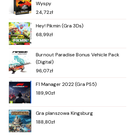
Wyspy
24,72
zł
Hey! Pikmin (Gra 3Ds)
68,99
zł
Burnout Paradise Bonus Vehicle Pack
(Digital)
96,07
zł
F1 Manager 2022 (Gra PS5)
189,90
zł
Gra planszowa Kingsburg
188,80
zł