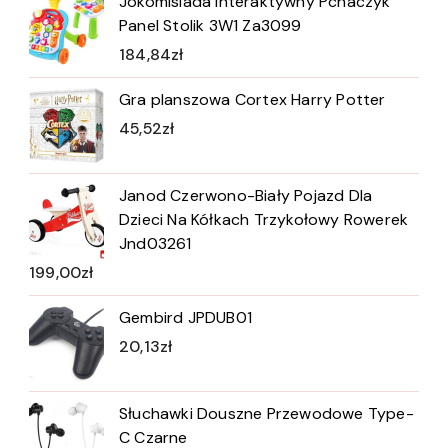
Jokomisiada Interaktywny Pchaczyk
Panel Stolik 3W1 Za3099
184,84
zł
Gra planszowa Cortex Harry Potter
45,52
zł
Janod Czerwono-Biały Pojazd Dla
Dzieci Na Kółkach Trzykołowy Rowerek
Jnd03261
199,00
zł
Gembird JPDUB01
20,13
zł
Słuchawki Douszne Przewodowe Type-
C Czarne