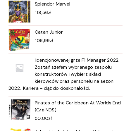
Splendor Marvel
118,56
zł
Catan Junior
106,99
zł
licencjonowanej grze F1 Manager 2022.
Zostań szefem wybranego zespołu
konstruktorów i wybierz skład
kierowców oraz personelu na sezon
2022. Kariera – dąż do doskonałości.
Pirates of the Caribbean At Worlds End
(Gra NDS)
50,00
zł