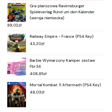
Gra planszowa Ravensburger
Spieleverlag Rund um den Kalender
(wersja niemiecka)
89,02
zł
Railway Empire - France (PS4 Key)
43,20
zł
Barbie Wymarzony Kamper zestaw
Fbr34
408,85
zł
Mortal Kombat 11 Aftermath (PS4 Key)
48,03
zł