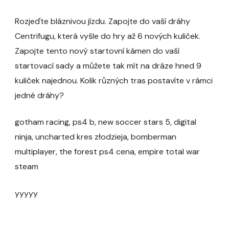
Rozjeďte bláznivou jízdu. Zapojte do vaší dráhy
Centrifugu, která vyšle do hry až 6 nových kuliček.
Zapojte tento nový startovní kámen do vaší
startovací sady a můžete tak mít na dráze hned 9
kuliček najednou. Kolik různých tras postavíte v rámci
jedné dráhy?
gotham racing, ps4 b, new soccer stars 5, digital
ninja, uncharted kres złodzieja, bomberman
multiplayer, the forest ps4 cena, empire total war
steam
yyyyy