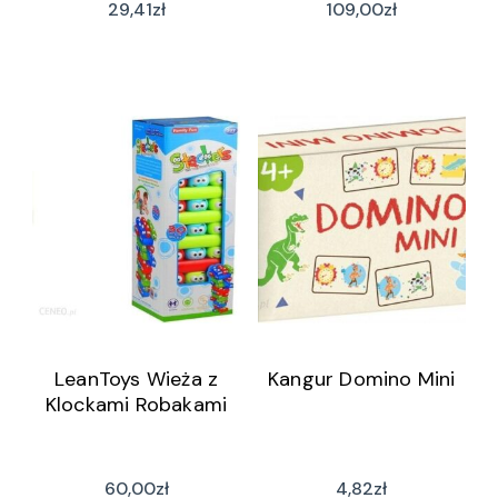
29,41
zł
109,00
zł
LeanToys Wieża z
Kangur Domino Mini
Klockami Robakami
60,00
zł
4,82
zł