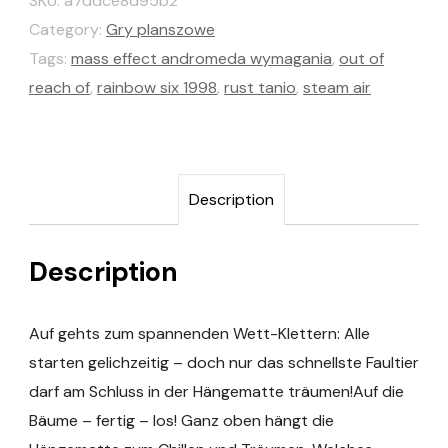
SKU:
a7ddce8d95b2
Category:
Gry planszowe
Tags:
mass effect andromeda wymagania
,
out of
reach of
,
rainbow six 1998
,
rust tanio
,
steam air
Description
Description
Auf gehts zum spannenden Wett-Klettern: Alle
starten gelichzeitig – doch nur das schnellste Faultier
darf am Schluss in der Hängematte träumen!Auf die
Bäume – fertig – los! Ganz oben hängt die