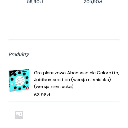
59,90
zł
205,90
zł
Produkty
Gra planszowa Abacusspiele Coloretto,
Jubilaumsedition (wersja niemiecka)
(wersja niemiecka)
63,96
zł