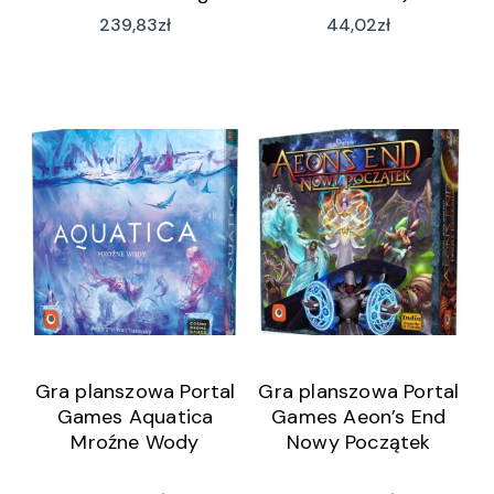
Counseling (wersja
239,83
zł
44,02
zł
niemiecka)
Gra planszowa Portal
Gra planszowa Portal
Games Aquatica
Games Aeon’s End
Mroźne Wody
Nowy Początek