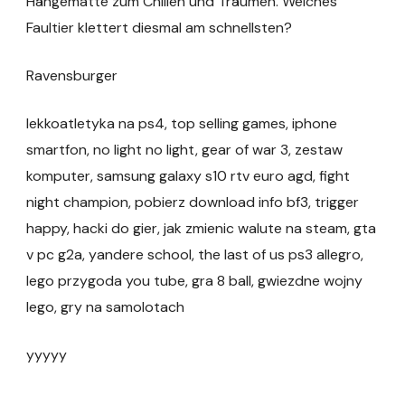
Hängematte zum Chillen und Träumen. Welches
Faultier klettert diesmal am schnellsten?
Ravensburger
lekkoatletyka na ps4, top selling games, iphone
smartfon, no light no light, gear of war 3, zestaw
komputer, samsung galaxy s10 rtv euro agd, fight
night champion, pobierz download info bf3, trigger
happy, hacki do gier, jak zmienic walute na steam, gta
v pc g2a, yandere school, the last of us ps3 allegro,
lego przygoda you tube, gra 8 ball, gwiezdne wojny
lego, gry na samolotach
yyyyy