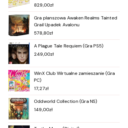
829,00
zł
Gra planszowa Awaken Realms Tainted
Grail Upadek Avalonu
578,80
zł
A Plague Tale Requiem (Gra PS5)
249,00
zł
WinX Club Wirtualne zamieszanie (Gra
PC)
17,27
zł
Oddworld Collection (Gra NS)
149,00
zł