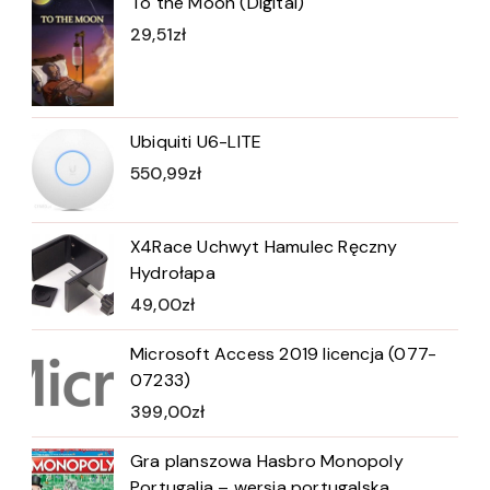
To the Moon (Digital)
29,51
zł
Ubiquiti U6-LITE
550,99
zł
X4Race Uchwyt Hamulec Ręczny
Hydrołapa
49,00
zł
Microsoft Access 2019 licencja (077-
07233)
399,00
zł
Gra planszowa Hasbro Monopoly
Portugalia – wersja portugalska