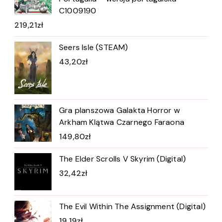
C1009190
219,21
zł
Seers Isle (STEAM)
43,20
zł
Gra planszowa Galakta Horror w
Arkham Klątwa Czarnego Faraona
149,80
zł
The Elder Scrolls V Skyrim (Digital)
32,42
zł
The Evil Within The Assignment (Digital)
19,19
zł