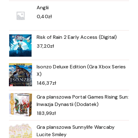
Anglii
0,40
zł
Risk of Rain 2 Early Access (Digital)
37,20
zł
Isonzo Deluxe Edition (Gra Xbox Series
X)
146,37
zł
Gra planszowa Portal Games Rising Sun:
Inwazja Dynastii (Dodatek)
183,99
zł
Gra planszowa Sunnylife Warcaby
Lucite Smiley