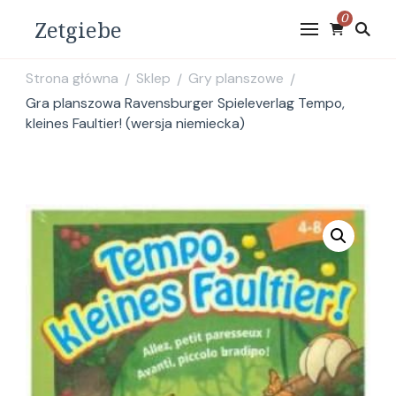
0
Zetgiebe
Strona główna
Sklep
Gry planszowe
/
/
/
Gra planszowa Ravensburger Spieleverlag Tempo,
kleines Faultier! (wersja niemiecka)