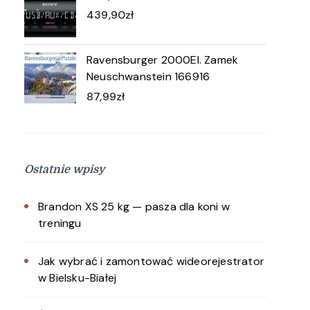
439,90
zł
Ravensburger 2000El. Zamek
Neuschwanstein 166916
87,99
zł
Ostatnie wpisy
Brandon XS 25 kg — pasza dla koni w
treningu
Jak wybrać i zamontować wideorejestrator
w Bielsku-Białej