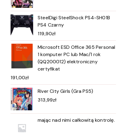
SteelDigi SteelShock PS4-SH01B
PS4 Czarny
119,90
zł
Microsoft ESD Office 365 Personal
1 komputer PC lub Mac/1 rok
(QQ200012) elektroniczny
certyfikat
191,00
zł
River City Girls (Gra PS5)
313,99
zł
mając nad nimi całkowitą kontrolę.