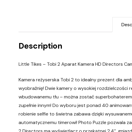
Desc
Description
Little Tikes – Tobi 2 Aparat Kamera HD Directors Ca
Kamera reżyserska Tobi 2 to idealny prezent dla amb
wyobraźnię! Dwie kamery o wysokiej rozdzielczości rej
wbudowanemu tłu – można zostać superbohaterem, 
zupełnie innym! Do wyboru jest ponad 40 animowanyc
robienie selfie to świetna zabawa dzięki wysuwanemu
automatycznemu timerowi! Photo Puzzle pozwala zami
2 Directors ma wyświetlacz o przekątnej 2,4″, gnia