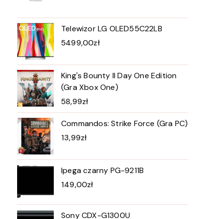
Telewizor LG OLED55C22LB
5499,00
zł
King's Bounty II Day One Edition
(Gra Xbox One)
58,99
zł
Commandos: Strike Force (Gra PC)
13,99
zł
Ipega czarny PG-9211B
149,00
zł
Sony CDX-G1300U