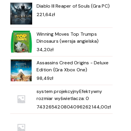
Diablo III Reaper of Souls (Gra PC)
221,64
zł
Winning Moves Top Trumps
Dinosaurs (wersja angielska)
34,20
zł
Assassins Creed Origins - Deluxe
Edition (Gra Xbox One)
98,49
zł
system projekcyjnyEfektywny
rozmiar wyświetlacza: 0
743265420804096262144,00
zł