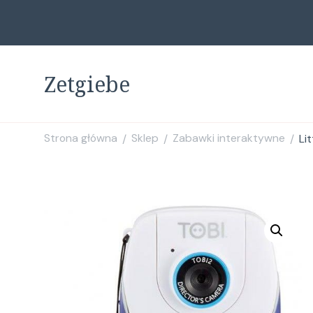
Zetgiebe
Strona główna
Sklep
Zabawki interaktywne
Li
/
/
/