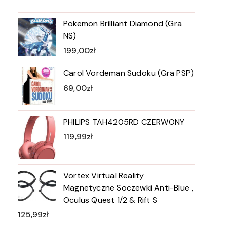
Pokemon Brilliant Diamond (Gra
NS)
199,00
zł
Carol Vordeman Sudoku (Gra PSP)
69,00
zł
PHILIPS TAH4205RD CZERWONY
119,99
zł
Vortex Virtual Reality
Magnetyczne Soczewki Anti-Blue ,
Oculus Quest 1/2 & Rift S
125,99
zł