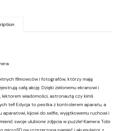
ription
mera
itnych filmowców i fotografów, którzy mają
estrują całą akcję. Dzięki zielonemu ekranowi i
lektorem wiadomości, astronautą czy kimś
h teł! Edycja to pestka z kontrolerem aparatu, a
 aparatowi, kijowi do selfie, wyjątkowemu ruchowi i
enić swoje ulubione zdjęcia w puzzle! Kamera Tobi
zdo microSD na rozszerzoną pamięć i akumulator z