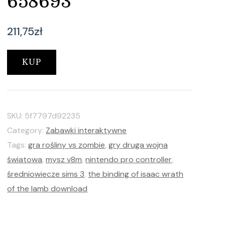
658693
211,75
zł
KUP
SKU:
5f7797d92235
Category:
Zabawki interaktywne
Tags:
gra rośliny vs zombie
,
gry druga wojna
światowa
,
mysz v8m
,
nintendo pro controller
,
średniowiecze sims 3
,
the binding of isaac wrath
of the lamb download