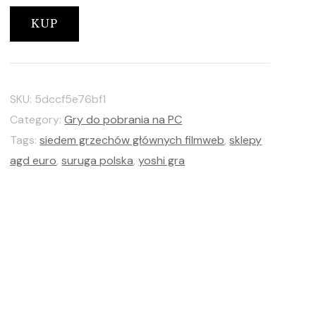
KUP
SKU:
5dccf5e76bf1
Category:
Gry do pobrania na PC
Tags:
siedem grzechów głównych filmweb
,
sklepy
agd euro
,
suruga polska
,
yoshi gra