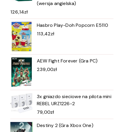
(wersja angielska)
126,14
zł
Hasbro Play-Doh Popcorn E5110
113,42
zł
AEW Fight Forever (Gra PC)
239,00
zł
3x gniazdo sieciowe na pilota mini
REBEL URZ1226-2
79,00
zł
Destiny 2 (Gra Xbox One)