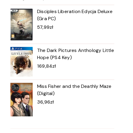
Disciples Liberation Edycja Deluxe
(Gra PC)
57,99
zł
The Dark Pictures Anthology Little
Hope (PS4 Key)
169,84
zł
Miss Fisher and the Deathly Maze
(Digital)
36,96
zł