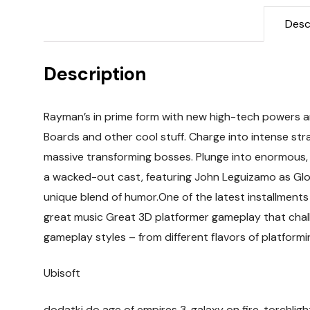
Desc
Description
Rayman’s in prime form with new high-tech powers a
Boards and other cool stuff. Charge into intense st
massive transforming bosses. Plunge into enormous
a wacked-out cast, featuring John Leguizamo as Globo
unique blend of humor.One of the latest installmen
great music Great 3D platformer gameplay that chall
gameplay styles – from different flavors of platformi
Ubisoft
dodatki do age of empires 3, galaxy on fire, torchlig