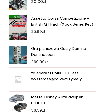
20,00
zł
Assetto Corsa Competizione -
British GT Pack (Xbox Series Key)
35,69
zł
Gra planszowa Qualy Domino
Dominocean
269,99
zł
że aparat LUMIX G80 jest
wystarczająco wytrzymały
Mattel Disney Auta dwupak
(DHL18)
36,59
zł