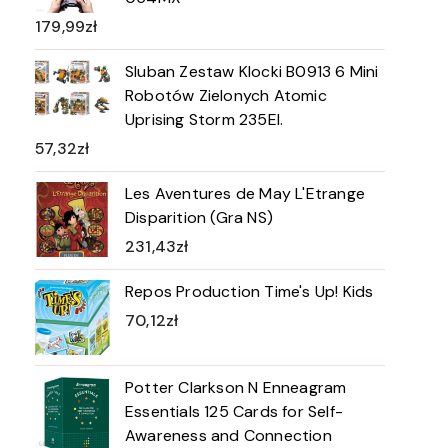
179,99
zł
Sluban Zestaw Klocki B0913 6 Mini
Robotów Zielonych Atomic
Uprising Storm 235El.
57,32
zł
Les Aventures de May L'Etrange
Disparition (Gra NS)
231,43
zł
Repos Production Time's Up! Kids
70,12
zł
Potter Clarkson N Enneagram
Essentials 125 Cards for Self-
Awareness and Connection