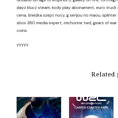
dayz klucz steam, kody play abonament, euro truck s
cena, śnieżka szept nocy, g senjou no maou, splinter 
xbox 360 media expert, michonne twd, gears of war 4
coins
yyyyy
Related 