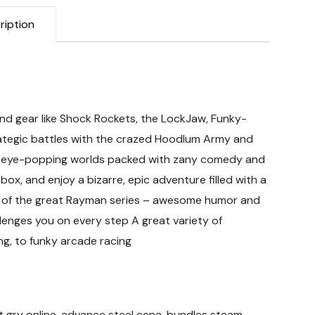
ription
nd gear like Shock Rockets, the LockJaw, Funky-
rategic battles with the crazed Hoodlum Army and
, eye-popping worlds packed with zany comedy and
x, and enjoy a bizarre, epic adventure filled with a
ts of the great Rayman series – awesome humor and
enges you on every step A great variety of
ng, to funky arcade racing
ht gry online, advance steel cena, bundles steam,