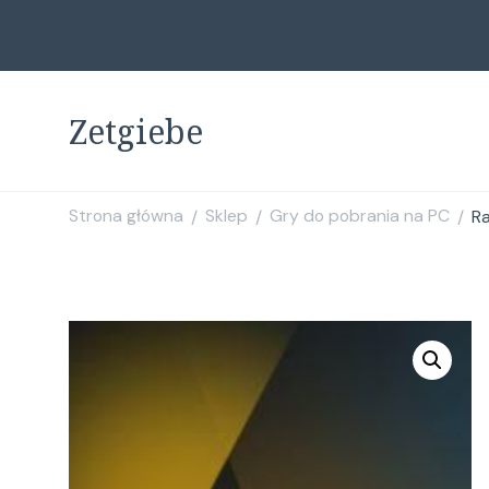
Zetgiebe
Strona główna
Sklep
Gry do pobrania na PC
Ra
/
/
/