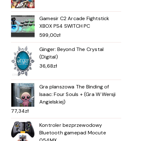
Gamesir C2 Arcade Fightstick
XBOX PS4 SWITCH PC
599,00
zł
Ginger: Beyond The Crystal
(Digital)
36,68
zł
Gra planszowa The Binding of
Isaac: Four Souls + (Gra W Wersji
Angielskiej)
77,34
zł
Kontroler bezprzewodowy
Bluetooth gamepad Mocute
054MX