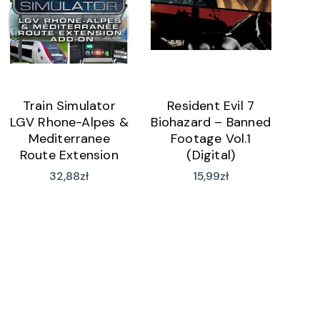
Train Simulator
Resident Evil 7
LGV Rhone-Alpes &
Biohazard – Banned
Mediterranee
Footage Vol.1
Route Extension
(Digital)
(Digital)
32,88
zł
15,99
zł