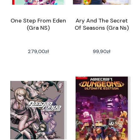
One Step From Eden
Ary And The Secret
(Gra NS)
Of Seasons (Gra Ns)
279,00
zł
99,90
zł