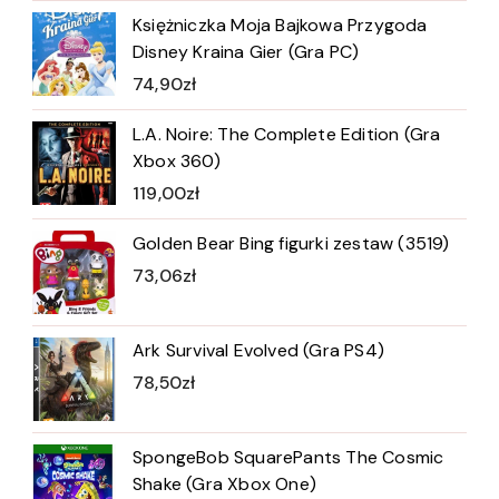
Księżniczka Moja Bajkowa Przygoda
Disney Kraina Gier (Gra PC)
74,90
zł
L.A. Noire: The Complete Edition (Gra
Xbox 360)
119,00
zł
Golden Bear Bing figurki zestaw (3519)
73,06
zł
Ark Survival Evolved (Gra PS4)
78,50
zł
SpongeBob SquarePants The Cosmic
Shake (Gra Xbox One)