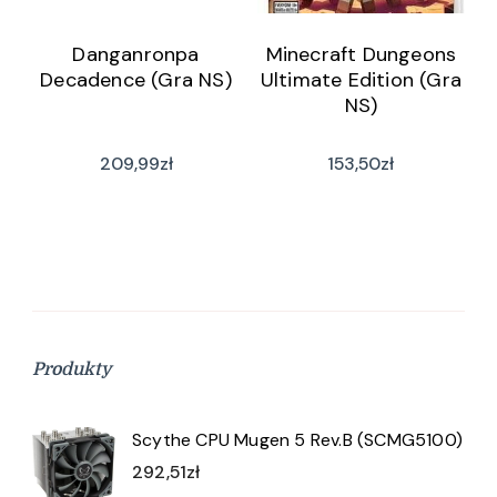
Danganronpa
Minecraft Dungeons
Decadence (Gra NS)
Ultimate Edition (Gra
NS)
209,99
zł
153,50
zł
Produkty
Scythe CPU Mugen 5 Rev.B (SCMG5100)
292,51
zł