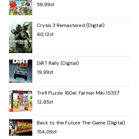
59,99
zł
Crysis 3 Remastered (Digital)
80,12
zł
DiRT Rally (Digital)
19,99
zł
Trefl Puzzle 160el. Farmer Miki 15337
12,85
zł
Back to the Future The Game (Digital)
154,09
zł