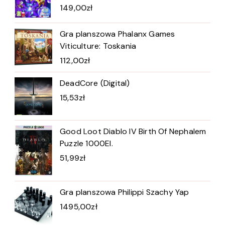
149,00
zł
Gra planszowa Phalanx Games
Viticulture: Toskania
112,00
zł
DeadCore (Digital)
15,53
zł
Good Loot Diablo IV Birth Of Nephalem
Puzzle 1000El.
51,99
zł
Gra planszowa Philippi Szachy Yap
1495,00
zł