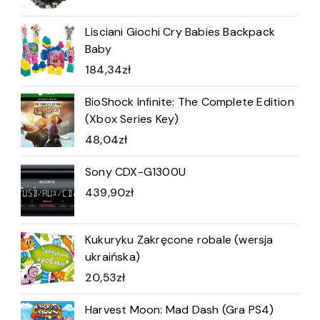
Lisciani Giochi Cry Babies Backpack
Baby
184,34
zł
BioShock Infinite: The Complete Edition
(Xbox Series Key)
48,04
zł
Sony CDX-G1300U
439,90
zł
Kukuryku Zakręcone robale (wersja
ukraińska)
20,53
zł
Harvest Moon: Mad Dash (Gra PS4)