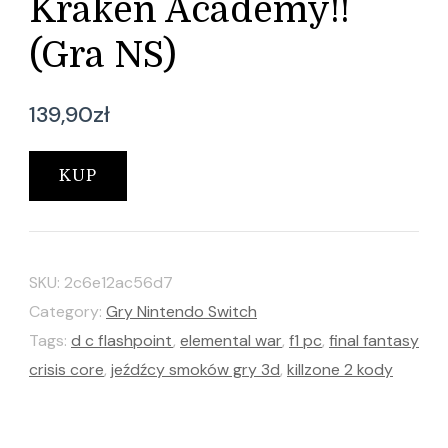
Kraken Academy!!
(Gra NS)
139,90
zł
KUP
SKU:
2c6e12ac56d7
Category:
Gry Nintendo Switch
Tags:
d c flashpoint
,
elemental war
,
f1 pc
,
final fantasy
crisis core
,
jeźdźcy smoków gry 3d
,
killzone 2 kody