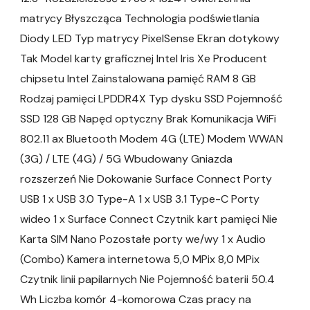
matrycy Błyszcząca Technologia podświetlania
Diody LED Typ matrycy PixelSense Ekran dotykowy
Tak Model karty graficznej Intel Iris Xe Producent
chipsetu Intel Zainstalowana pamięć RAM 8 GB
Rodzaj pamięci LPDDR4X Typ dysku SSD Pojemność
SSD 128 GB Napęd optyczny Brak Komunikacja WiFi
802.11 ax Bluetooth Modem 4G (LTE) Modem WWAN
(3G) / LTE (4G) / 5G Wbudowany Gniazda
rozszerzeń Nie Dokowanie Surface Connect Porty
USB 1 x USB 3.0 Type-A 1 x USB 3.1 Type-C Porty
wideo 1 x Surface Connect Czytnik kart pamięci Nie
Karta SIM Nano Pozostałe porty we/wy 1 x Audio
(Combo) Kamera internetowa 5,0 MPix 8,0 MPix
Czytnik linii papilarnych Nie Pojemność baterii 50.4
Wh Liczba komór 4-komorowa Czas pracy na