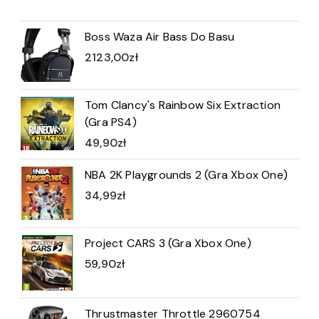
Boss Waza Air Bass Do Basu
2123,00
zł
Tom Clancy's Rainbow Six Extraction
(Gra PS4)
49,90
zł
NBA 2K Playgrounds 2 (Gra Xbox One)
34,99
zł
Project CARS 3 (Gra Xbox One)
59,90
zł
Thrustmaster Throttle 2960754