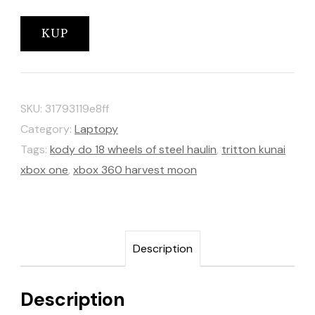
KUP
SKU:
31793119e8ff
Category:
Laptopy
Tags:
kody do 18 wheels of steel haulin
,
tritton kunai
xbox one
,
xbox 360 harvest moon
Description
Description