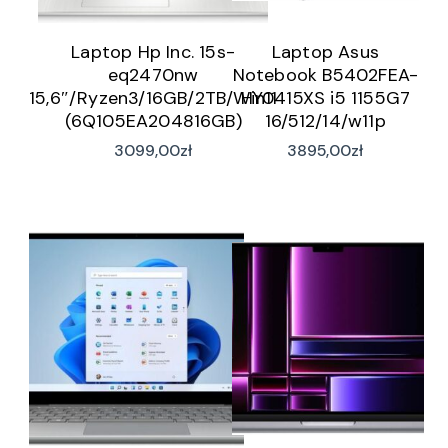
Laptop Hp Inc. 15s-
Laptop Asus
eq2470nw
Notebook B5402FEA-
15,6″/Ryzen3/16GB/2TB/Win11
HY0415XS i5 1155G7
(6Q105EA204816GB)
16/512/14/w11p
3099,00
zł
3895,00
zł