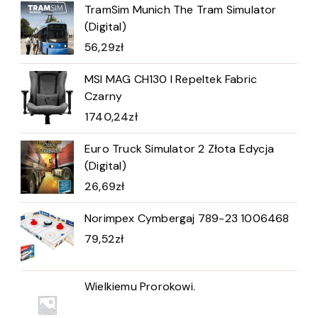
TramSim Munich The Tram Simulator
(Digital)
56,29
zł
MSI MAG CH130 I Repeltek Fabric
Czarny
1740,24
zł
Euro Truck Simulator 2 Złota Edycja
(Digital)
26,69
zł
Norimpex Cymbergaj 789-23 1006468
79,52
zł
Wielkiemu Prorokowi.