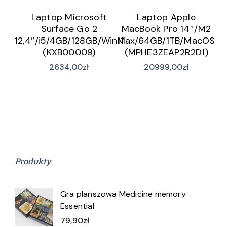
Laptop Microsoft
Laptop Apple
Surface Go 2
MacBook Pro 14″/M2
12,4″/i5/4GB/128GB/Win11
Max/64GB/1TB/MacOS
(KXB00009)
(MPHE3ZEAP2R2D1)
2634,00
zł
20999,00
zł
Produkty
Gra planszowa Medicine memory
Essential
79,90
zł