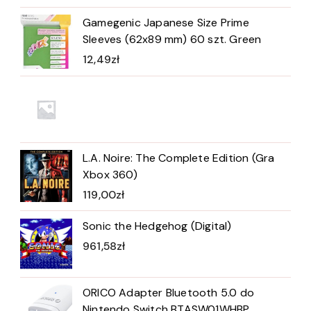
Gamegenic Japanese Size Prime
Sleeves (62x89 mm) 60 szt. Green
12,49
zł
L.A. Noire: The Complete Edition (Gra
Xbox 360)
119,00
zł
Sonic the Hedgehog (Digital)
961,58
zł
ORICO Adapter Bluetooth 5.0 do
Nintendo Switch BTASW01WHBP