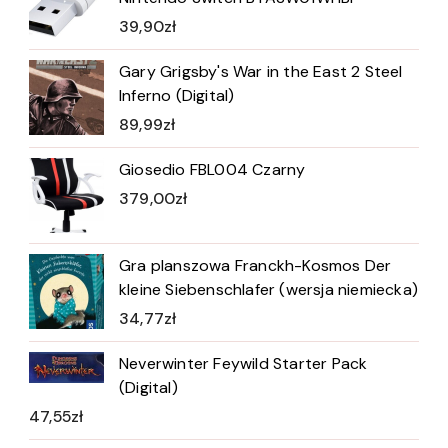
39,90
zł
Gary Grigsby's War in the East 2 Steel
Inferno (Digital)
89,99
zł
Giosedio FBL004 Czarny
379,00
zł
Gra planszowa Franckh-Kosmos Der
kleine Siebenschlafer (wersja niemiecka)
34,77
zł
Neverwinter Feywild Starter Pack
(Digital)
47,55
zł