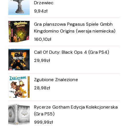
Drzewiec
9,94
zł
Gra planszowa Pegasus Spiele Gmbh
Kingdomino Origins (wersja niemiecka)
160,10
zł
Call Of Duty: Black Ops 4 (Gra PS4)
29,99
zł
Zgubione Znalezione
28,98
zł
Rycerze Gotham Edycja Kolekcjonerska
(Gra PS5)
999,99
zł