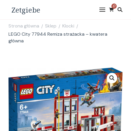
0
Zetgiebe
Strona główna
Sklep
Klocki
/
/
/
LEGO City 77944 Remiza strażacka – kwatera
główna