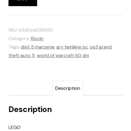
SKU:
e5d0ca0300f0
Category:
Klocki
Tags:
dixit 5 marzenia
,
gry familijne pc
,
ps3 grand
theft auto 5
,
world of warcraft 60 dni
Description
Description
LEGO