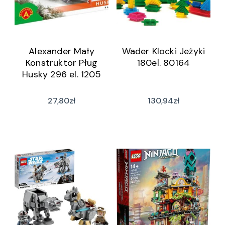
Alexander Mały
Wader Klocki Jeżyki
Konstruktor Pług
180el. 80164
Husky 296 el. 1205
27,80
zł
130,94
zł