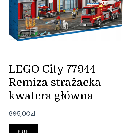
LEGO City 77944
Remiza strażacka –
kwatera główna
695,00
zł
KUP