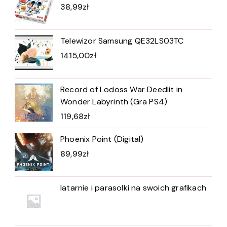
38,99
zł
Telewizor Samsung QE32LS03TC
1415,00
zł
Record of Lodoss War Deedlit in
Wonder Labyrinth (Gra PS4)
119,68
zł
Phoenix Point (Digital)
89,99
zł
latarnie i parasolki na swoich grafikach