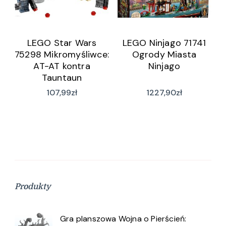
LEGO Star Wars
LEGO Ninjago 71741
75298 Mikromyśliwce:
Ogrody Miasta
AT-AT kontra
Ninjago
Tauntaun
107,99
zł
1227,90
zł
Produkty
Gra planszowa Wojna o Pierścień: