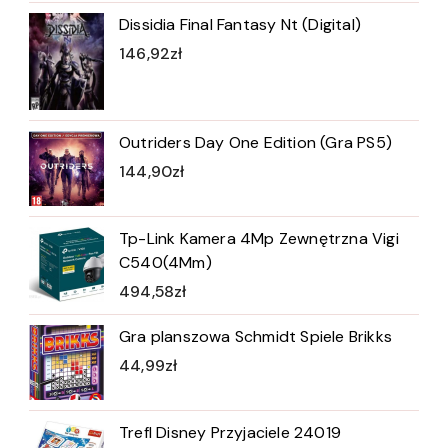
Dissidia Final Fantasy Nt (Digital)
146,92
zł
Outriders Day One Edition (Gra PS5)
144,90
zł
Tp-Link Kamera 4Mp Zewnętrzna Vigi
C540(4Mm)
494,58
zł
Gra planszowa Schmidt Spiele Brikks
44,99
zł
Trefl Disney Przyjaciele 24019