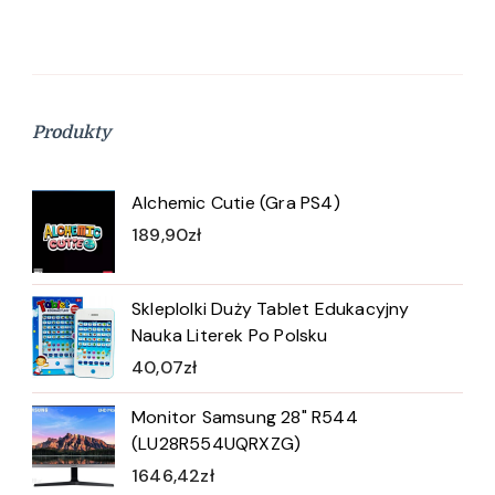
Produkty
Alchemic Cutie (Gra PS4)
189,90
zł
Skleplolki Duży Tablet Edukacyjny
Nauka Literek Po Polsku
40,07
zł
Monitor Samsung 28" R544
(LU28R554UQRXZG)
1646,42
zł