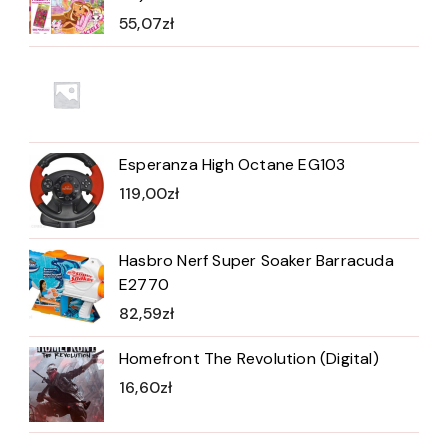
55,07
zł
Esperanza High Octane EG103
119,00
zł
Hasbro Nerf Super Soaker Barracuda
E2770
82,59
zł
Homefront The Revolution (Digital)
16,60
zł