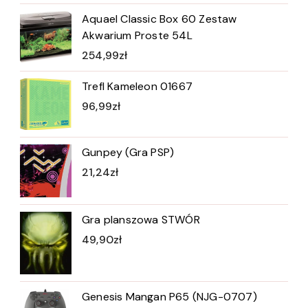
Aquael Classic Box 60 Zestaw
Akwarium Proste 54L
254,99
zł
Trefl Kameleon 01667
96,99
zł
Gunpey (Gra PSP)
21,24
zł
Gra planszowa STWÓR
49,90
zł
Genesis Mangan P65 (NJG-0707)