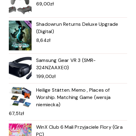
69,00
zł
Shadowrun Returns Deluxe Upgrade
(Digital)
8,64
zł
Samsung Gear VR 3 (SMR-
324NZAAXEO)
199,00
zł
Heilige Stätten. Memo , Places of
Worship. Matching Game (wersja
niemiecka)
67,51
zł
WinX Club 6 Mali Przyjaciele Flory (Gra
PC)