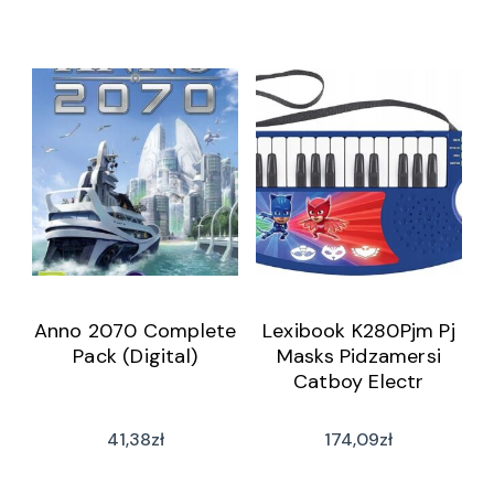
Anno 2070 Complete
Lexibook K280Pjm Pj
Pack (Digital)
Masks Pidzamersi
Catboy Electr
41,38
zł
174,09
zł