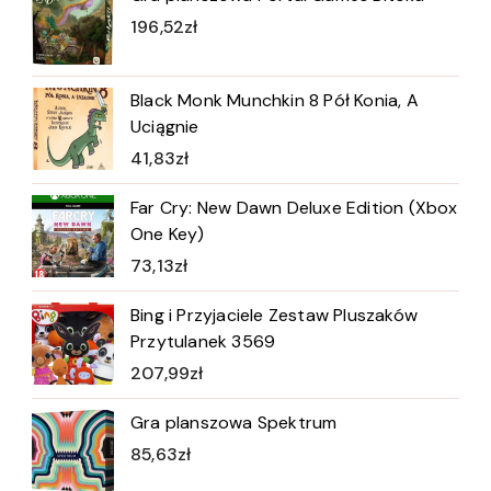
196,52
zł
Black Monk Munchkin 8 Pół Konia, A
Uciągnie
41,83
zł
Far Cry: New Dawn Deluxe Edition (Xbox
One Key)
73,13
zł
Bing i Przyjaciele Zestaw Pluszaków
Przytulanek 3569
207,99
zł
Gra planszowa Spektrum
85,63
zł