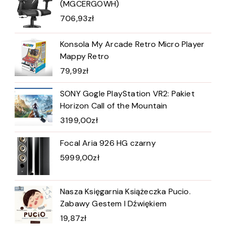
(MGCERGOWH)
706,93
zł
Konsola My Arcade Retro Micro Player
Mappy Retro
79,99
zł
SONY Gogle PlayStation VR2: Pakiet
Horizon Call of the Mountain
3199,00
zł
Focal Aria 926 HG czarny
5999,00
zł
Nasza Księgarnia Książeczka Pucio.
Zabawy Gestem I Dźwiękiem
19,87
zł