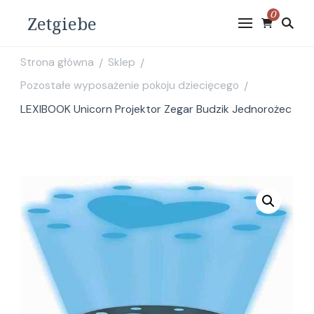
0
Zetgiebe
Strona główna
Sklep
/
/
Pozostałe wyposażenie pokoju dziecięcego
/
LEXIBOOK Unicorn Projektor Zegar Budzik Jednorożec