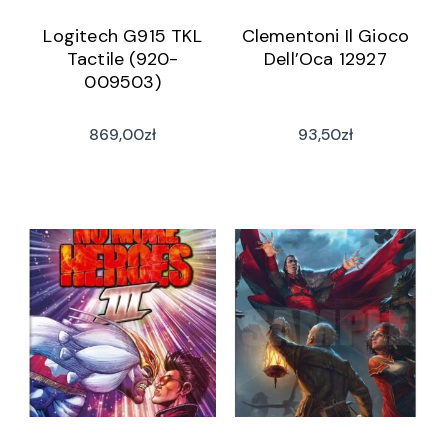
Logitech G915 TKL
Clementoni Il Gioco
Tactile (920-
Dell’Oca 12927
009503)
869,00
zł
93,50
zł