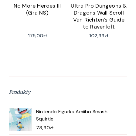
No More Heroes III
Ultra Pro Dungeons &
(Gra NS)
Dragons Wall Scroll
Van Richten’s Guide
to Ravenloft
175,00
zł
102,99
zł
Produkty
Nintendo Figurka Amiibo Smash -
Squirtle
78,90
zł