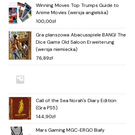
Winning Moves Top Trumps Guide to
Anime Movies (wersja angielska)
100,00
zł
Gra planszowa Abacusspiele BANG! The
Dice Game Old Saloon Erweiterung
(wersja niemiecka)
76,89
zł
Call of the Sea Norah's Diary Edition
(Gra PS5)
144,90
zł
Mars Gaming MGC-ERGO Biały