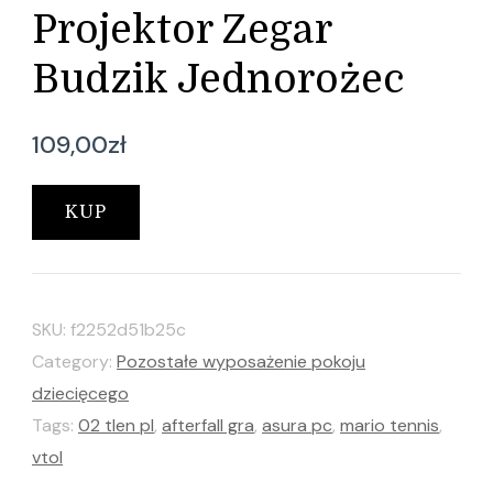
Projektor Zegar
Budzik Jednorożec
109,00
zł
KUP
SKU:
f2252d51b25c
Category:
Pozostałe wyposażenie pokoju
dziecięcego
Tags:
02 tlen pl
,
afterfall gra
,
asura pc
,
mario tennis
,
vtol