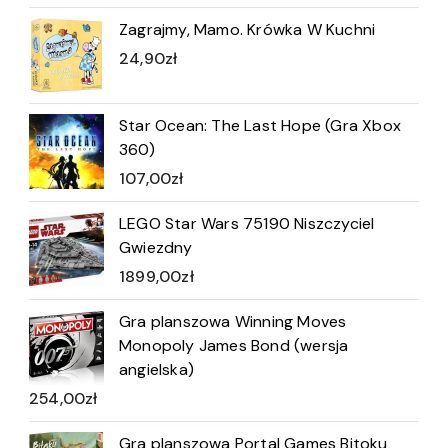
Zagrajmy, Mamo. Krówka W Kuchni
24,90
zł
Star Ocean: The Last Hope (Gra Xbox
360)
107,00
zł
LEGO Star Wars 75190 Niszczyciel
Gwiezdny
1899,00
zł
Gra planszowa Winning Moves
Monopoly James Bond (wersja
angielska)
254,00
zł
Gra planszowa Portal Games Bitoku