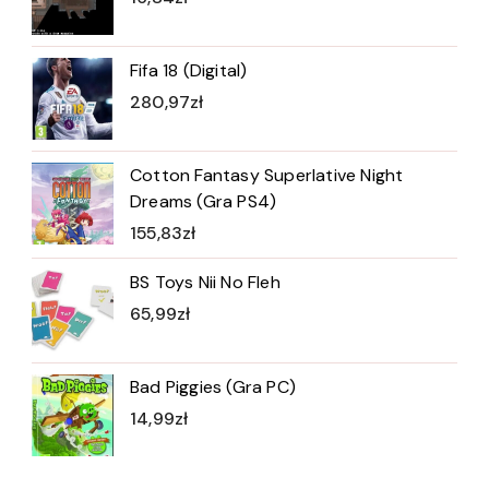
Fifa 18 (Digital)
280,97
zł
Cotton Fantasy Superlative Night
Dreams (Gra PS4)
155,83
zł
BS Toys Nii No Fleh
65,99
zł
Bad Piggies (Gra PC)
14,99
zł