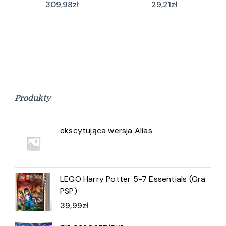
Spinnen (wersja
309,98
zł
29,21
zł
niemiecka)
Produkty
ekscytująca wersja Alias
LEGO Harry Potter 5-7 Essentials (Gra
PSP)
39,99
zł