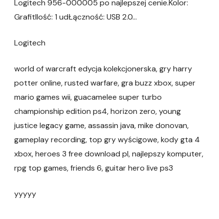
Logitech 956-000005 po najlepszej cenie.Kolor:
GrafitIlość: 1 udŁączność: USB 2.0…
Logitech
world of warcraft edycja kolekcjonerska, gry harry
potter online, rusted warfare, gra buzz xbox, super
mario games wii, guacamelee super turbo
championship edition ps4, horizon zero, young
justice legacy game, assassin java, mike donovan,
gameplay recording, top gry wyścigowe, kody gta 4
xbox, heroes 3 free download pl, najlepszy komputer,
rpg top games, friends 6, guitar hero live ps3
yyyyy