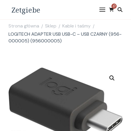
0
Zetgiebe
Strona główna
Sklep
Kable i taśmy
/
/
/
LOGITECH ADAPTER USB USB-C – USB CZARNY (956-
000005) (956000005)