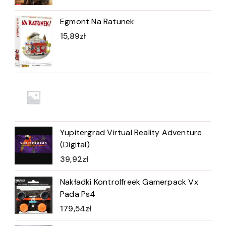
Egmont Na Ratunek
15,89
zł
Yupitergrad Virtual Reality Adventure
(Digital)
39,92
zł
Nakładki Kontrolfreek Gamerpack Vx
Pada Ps4
179,54
zł