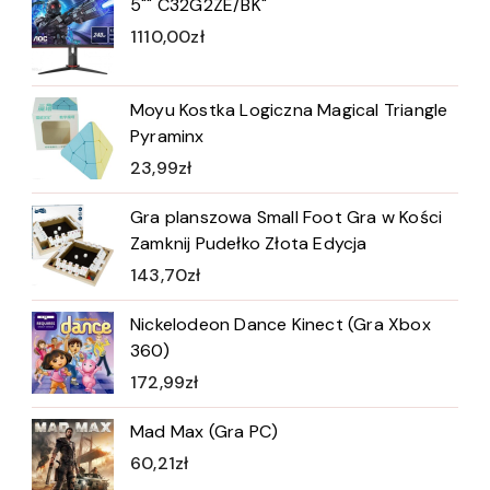
5"" C32G2ZE/BK"
1110,00
zł
Moyu Kostka Logiczna Magical Triangle
Pyraminx
23,99
zł
Gra planszowa Small Foot Gra w Kości
Zamknij Pudełko Złota Edycja
143,70
zł
Nickelodeon Dance Kinect (Gra Xbox
360)
172,99
zł
Mad Max (Gra PC)
60,21
zł