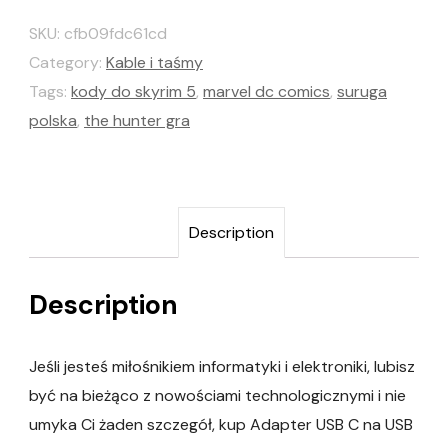
SKU:
cfb09fdc61cd
Category:
Kable i taśmy
Tags:
kody do skyrim 5
,
marvel dc comics
,
suruga
polska
,
the hunter gra
Description
Description
Jeśli jesteś miłośnikiem informatyki i elektroniki, lubisz
być na bieżąco z nowościami technologicznymi i nie
umyka Ci żaden szczegół, kup Adapter USB C na USB