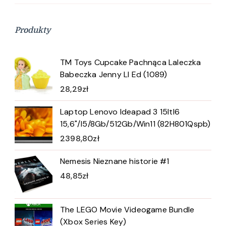
Produkty
TM Toys Cupcake Pachnąca Laleczka
Babeczka Jenny Ll Ed (1089)
28,29
zł
Laptop Lenovo Ideapad 3 15Itl6
15,6"/I5/8Gb/512Gb/Win11 (82H801Qspb)
2398,80
zł
Nemesis Nieznane historie #1
48,85
zł
The LEGO Movie Videogame Bundle
(Xbox Series Key)