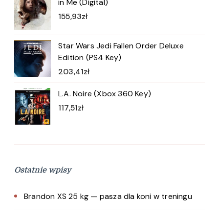
in Me (Digital)
155,93
zł
Star Wars Jedi Fallen Order Deluxe
Edition (PS4 Key)
203,41
zł
L.A. Noire (Xbox 360 Key)
117,51
zł
Ostatnie wpisy
Brandon XS 25 kg — pasza dla koni w treningu