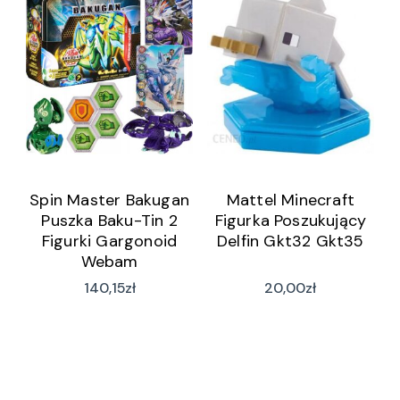
Spin Master Bakugan
Mattel Minecraft
Puszka Baku-Tin 2
Figurka Poszukujący
Figurki Gargonoid
Delfin Gkt32 Gkt35
Webam
140,15
zł
20,00
zł