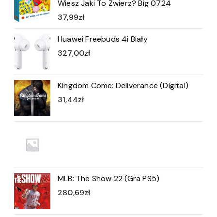
Wiesz Jaki To Zwierz? Big 0724
37,99
zł
Huawei Freebuds 4i Biały
327,00
zł
Kingdom Come: Deliverance (Digital)
31,44
zł
MLB: The Show 22 (Gra PS5)
280,69
zł