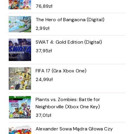
76,89
zł
The Hero of Bangaona (Digital)
2,99
zł
SWAT 4: Gold Edition (Digital)
37,95
zł
FIFA 17 (Gra Xbox One)
24,99
zł
Plants vs. Zombies: Battle for
Neighborville (Xbox One Key)
37,01
zł
Alexander Sowa Mądra Głowa Czy