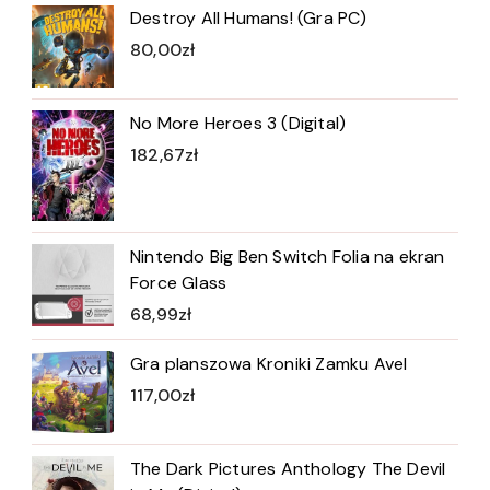
Destroy All Humans! (Gra PC)
80,00
zł
No More Heroes 3 (Digital)
182,67
zł
Nintendo Big Ben Switch Folia na ekran
Force Glass
68,99
zł
Gra planszowa Kroniki Zamku Avel
117,00
zł
The Dark Pictures Anthology The Devil