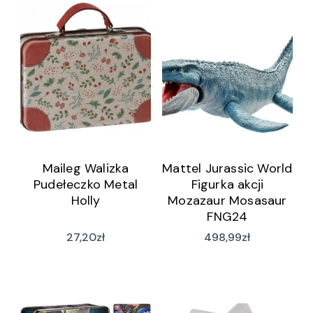
Maileg Walizka
Mattel Jurassic World
Pudełeczko Metal
Figurka akcji
Holly
Mozazaur Mosasaur
FNG24
27,20
zł
498,99
zł