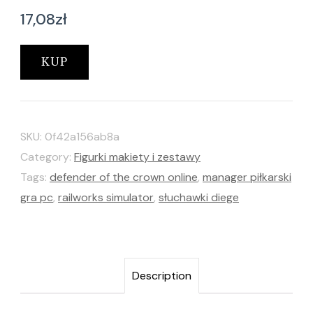
17,08
zł
KUP
SKU:
0f42a156ab8a
Category:
Figurki makiety i zestawy
Tags:
defender of the crown online
,
manager piłkarski
gra pc
,
railworks simulator
,
słuchawki diege
Description