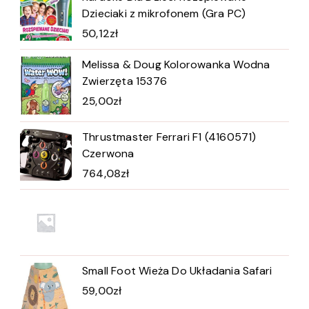
Dzieciaki z mikrofonem (Gra PC)
50,12
zł
Melissa & Doug Kolorowanka Wodna
Zwierzęta 15376
25,00
zł
Thrustmaster Ferrari F1 (4160571)
Czerwona
764,08
zł
Small Foot Wieża Do Układania Safari
59,00
zł