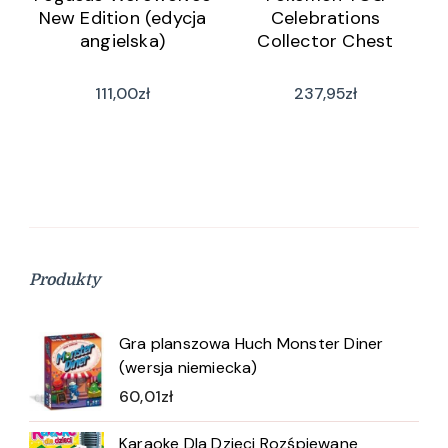
New Edition (edycja
Celebrations
angielska)
Collector Chest
111,00
zł
237,95
zł
Produkty
Gra planszowa Huch Monster Diner
(wersja niemiecka)
60,01
zł
Karaoke Dla Dzieci Rozśpiewane