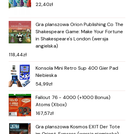
22,40
zł
Gra planszowa Orion Publishing Co The
Shakespeare Game: Make Your Fortune
in Shakespeare's London (wersja
angielska)
118,44
zł
Konsola Mini Retro Sup 400 Gier Pad
Niebieska
54,99
zł
Fallout 76 - 4000 (+1000 Bonus)
Atoms (Xbox)
167,57
zł
Gra planszowa Kosmos EXIT Der Tote
im Orient-Express (wersja niemiecka)