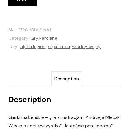
SKU:
f320d5bb9edd
Category:
Gry karciane
Tags:
alpha legion
,
kupie kuca
,
władcy wojny
Description
Description
Gierki małżeńskie – gra z ilustracjami Andrzeja Mleczki
Wiecie o sobie wszystko? Jesteście parą idealną?