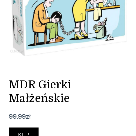
MDR Gierki
Małżeńskie
99,99
zł
KUP