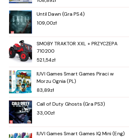
108,89
zł
Until Dawn (Gra PS4)
109,00
zł
SMOBY TRAKTOR XXL + PRZYCZEPA
710200
521,54
zł
IUVI Games Smart Games Piraci w
Morzu Ognia (PL)
83,89
zł
Call of Duty Ghosts (Gra PS3)
33,00
zł
IUVI Games Smart Games IQ Mini (Eng)