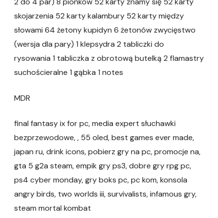
2 do 4 par) 8 pionków 52 karty znamy się 52 karty
skojarzenia 52 karty kalambury 52 karty między
słowami 64 żetony kupidyn 6 żetonów zwycięstwo
(wersja dla pary) 1 klepsydra 2 tabliczki do
rysowania 1 tabliczka z obrotową butelką 2 flamastry
suchościeralne 1 gąbka 1 notes
MDR
final fantasy ix for pc, media expert słuchawki
bezprzewodowe, , 55 oled, best games ever made,
japan ru, drink icons, pobierz gry na pc, promocje na,
gta 5 g2a steam, empik gry ps3, dobre gry rpg pc,
ps4 cyber monday, gry boks pc, pc kom, konsola
angry birds, two worlds iii, survivalists, infamous gry,
steam mortal kombat