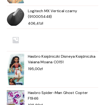
Logitech MX Vertical czarny
(910005448)
406,41
zł
Hasbro Księżniczki Disneya Księżniczka
Vaiana Moana C0151
195,00
zł
Hasbro Spider-Man Ghost Copter
F1946