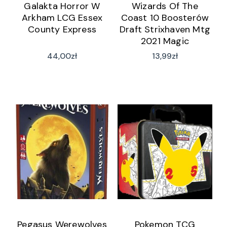
Galakta Horror W
Wizards Of The
Arkham LCG Essex
Coast 10 Boosterów
County Express
Draft Strixhaven Mtg
2021 Magic
44,00
zł
13,99
zł
Pegasus Werewolves
Pokemon TCG