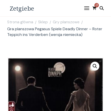
0
Zetgiebe
Strona główna
Sklep
Gry planszowe
/
/
/
Gra planszowa Pegasus Spiele Deadly Dinner – Roter
Teppich ins Verderben (wersja niemiecka)