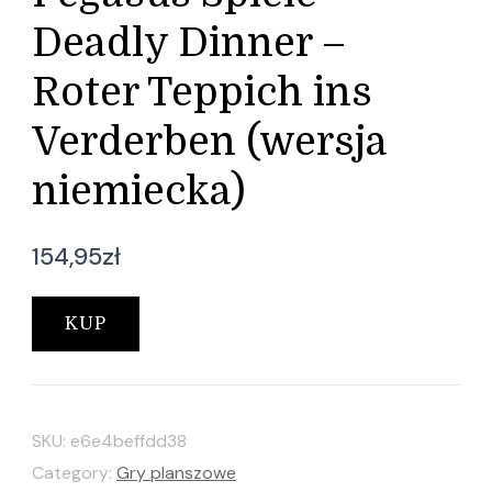
Deadly Dinner –
Roter Teppich ins
Verderben (wersja
niemiecka)
154,95
zł
KUP
SKU:
e6e4beffdd38
Category:
Gry planszowe