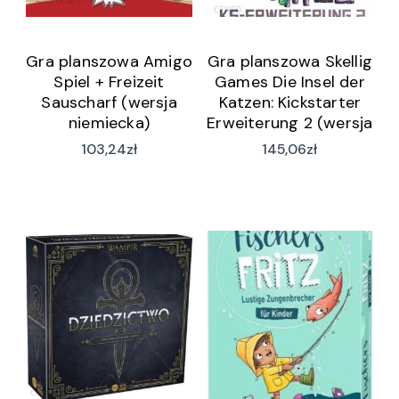
Gra planszowa Amigo
Gra planszowa Skellig
Spiel + Freizeit
Games Die Insel der
Sauscharf (wersja
Katzen: Kickstarter
niemiecka)
Erweiterung 2 (wersja
niemiecka)
103,24
zł
145,06
zł