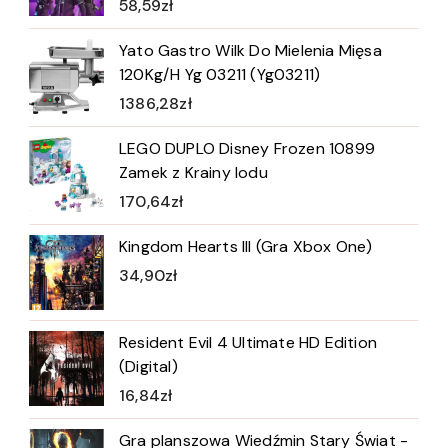
58,59
zł
Yato Gastro Wilk Do Mielenia Mięsa
120Kg/H Yg 03211 (Yg03211)
1386,28
zł
LEGO DUPLO Disney Frozen 10899
Zamek z Krainy lodu
170,64
zł
Kingdom Hearts III (Gra Xbox One)
34,90
zł
Resident Evil 4 Ultimate HD Edition
(Digital)
16,84
zł
Gra planszowa Wiedźmin Stary Świat -