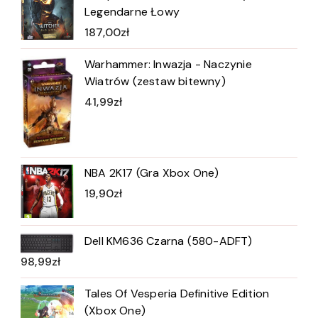
Legendarne Łowy
187,00
zł
Warhammer: Inwazja - Naczynie
Wiatrów (zestaw bitewny)
41,99
zł
NBA 2K17 (Gra Xbox One)
19,90
zł
Dell KM636 Czarna (580-ADFT)
98,99
zł
Tales Of Vesperia Definitive Edition
(Xbox One)