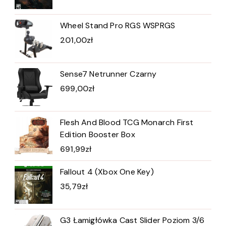
Wheel Stand Pro RGS WSPRGS
201,00
zł
Sense7 Netrunner Czarny
699,00
zł
Flesh And Blood TCG Monarch First
Edition Booster Box
691,99
zł
Fallout 4 (Xbox One Key)
35,79
zł
G3 Łamigłówka Cast Slider Poziom 3/6