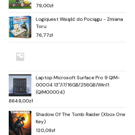
79,00
zł
Logiquest Wsiąść do Pociągu - Zmiana
Toru
76,77
zł
Laptop Microsoft Surface Pro 9 QIM-
00004 13"/i7/16GB/256GB/Win11
(QIM00004)
8648,00
zł
Shadow Of The Tomb Raider (Xbox One
Key)
120,09
zł