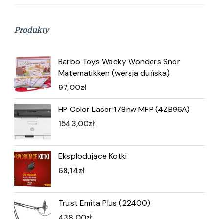
Produkty
Barbo Toys Wacky Wonders Snor
Matematikken (wersja duńska)
97,00
zł
HP Color Laser 178nw MFP (4ZB96A)
1543,00
zł
Eksplodujące Kotki
68,14
zł
Trust Emita Plus (22400)
438,00
zł