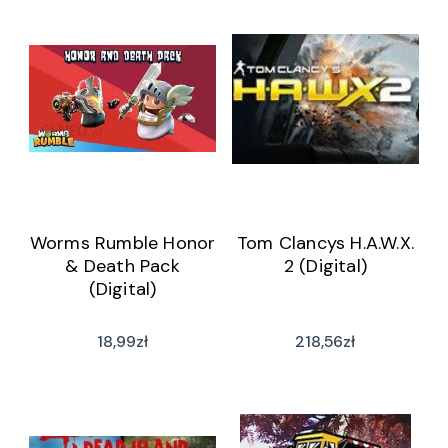
Worms Rumble Honor
Tom Clancys H.A.W.X.
& Death Pack
2 (Digital)
(Digital)
18,99
zł
218,56
zł