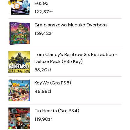
E6393
122,37
zł
Gra planszowa Muduko Overboss
159,42
zł
Tom Clancy’s Rainbow Six Extraction -
Deluxe Pack (PS5 Key)
53,20
zł
KeyWe (Gra PS5)
49,99
zł
Tin Hearts (Gra PS4)
119,90
zł