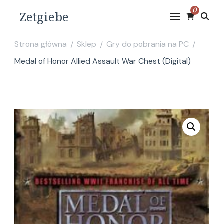
0
Zetgiebe
Strona główna
Sklep
Gry do pobrania na PC
/
/
/
Medal of Honor Allied Assault War Chest (Digital)