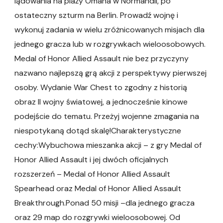
lądowania na plaży Omaha w Normandii, po
ostateczny szturm na Berlin. Prowadź wojnę i
wykonuj zadania w wielu zróżnicowanych misjach dla
jednego gracza lub w rozgrywkach wieloosobowych.
Medal of Honor Allied Assault nie bez przyczyny
nazwano najlepszą grą akcji z perspektywy pierwszej
osoby. Wydanie War Chest to zgodny z historią
obraz II wojny światowej, a jednocześnie kinowe
podejście do tematu. Przeżyj wojenne zmagania na
niespotykaną dotąd skalę!Charakterystyczne
cechy:Wybuchowa mieszanka akcji – z gry Medal of
Honor Allied Assault i jej dwóch oficjalnych
rozszerzeń – Medal of Honor Allied Assault
Spearhead oraz Medal of Honor Allied Assault
Breakthrough.Ponad 50 misji –dla jednego gracza
oraz 29 map do rozgrywki wieloosobowej. Od