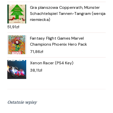
Gra planszowa Coppenrath, Münster
Schachtelspiel Tannen-Tangram (wersja
niemiecka)
51,91
zł
Fantasy Flight Games Marvel
Champions Phoenix Hero Pack
71,86
zł
Xenon Racer (PS4 Key)
38,11
zł
Ostatnie wpisy