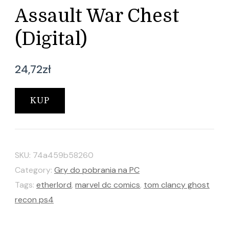
Assault War Chest
(Digital)
24,72
zł
KUP
SKU:
74a459b58260
Category:
Gry do pobrania na PC
Tags:
etherlord
,
marvel dc comics
,
tom clancy ghost
recon ps4