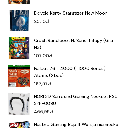
Bicycle Karty Stargazer New Moon
23,10
zł
Crash Bandicoot N. Sane Trilogy (Gra
NS)
107,00
zł
Fallout 76 - 4000 (+1000 Bonus)
Atoms (Xbox)
167,57
zł
HORI 3D Surround Gaming Neckset PS5
SPF-009U
466,99
zł
Hasbro Gaming Bop It Wersja niemiecka