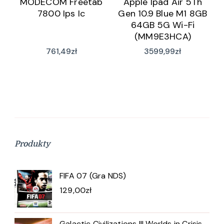
MODECOM Freetab
Apple Ipad Air 5Th
7800 Ips Ic
Gen 10.9 Blue M1 8GB
64GB 5G Wi-Fi
(MM9E3HCA)
761,49
zł
3599,99
zł
Produkty
FIFA 07 (Gra NDS)
129,00
zł
Galactic Civilizations III Worlds in Crisis