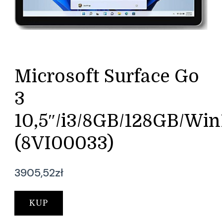
Microsoft Surface Go
3
10,5″/i3/8GB/128GB/Win
(8VI00033)
3905,52
zł
KUP