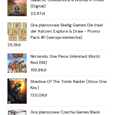
(Digital)
23,97
zł
Gra planszowa Skellig Games Die Insel
der Katzen: Explore & Draw - Promo
Pack #1 (wersja niemiecka)
25,18
zł
Nintendo One Piece Unlimited World
Red (NS)
159,99
zł
Shadow Of The Tomb Raider (Xbox One
Key)
120,09
zł
Gra planszowa Czacha Games Black