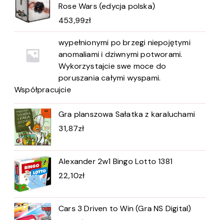
Rose Wars (edycja polska)
453,99
zł
wypełnionymi po brzegi niepojętymi
anomaliami i dziwnymi potworami.
Wykorzystajcie swe moce do
poruszania całymi wyspami.
Współpracujcie
Gra planszowa Sałatka z karaluchami
31,87
zł
Alexander 2w1 Bingo Lotto 1381
22,10
zł
Cars 3 Driven to Win (Gra NS Digital)