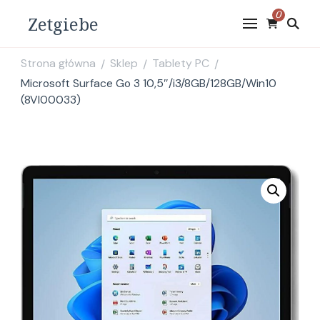
0
Zetgiebe
Strona główna
Sklep
Tablety PC
/
/
/
Microsoft Surface Go 3 10,5″/i3/8GB/128GB/Win10
(8VI00033)