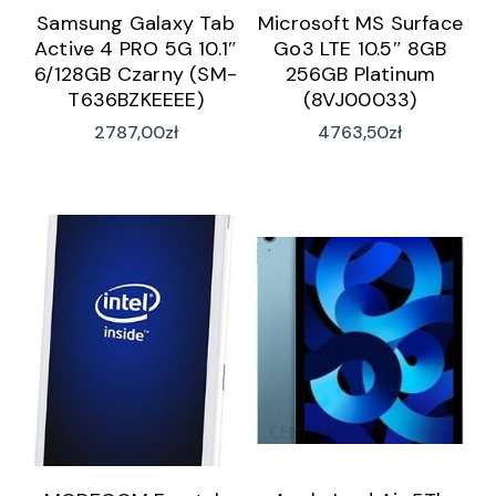
Samsung Galaxy Tab
Microsoft MS Surface
Active 4 PRO 5G 10.1″
Go3 LTE 10.5″ 8GB
6/128GB Czarny (SM-
256GB Platinum
T636BZKEEEE)
(8VJ00033)
2787,00
zł
4763,50
zł