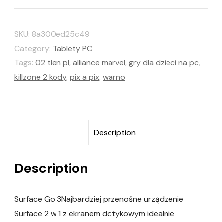
SKU:
8a300ed25c49
Category:
Tablety PC
Tags:
02 tlen pl
,
alliance marvel
,
gry dla dzieci na pc
,
killzone 2 kody
,
pix a pix
,
warno
Description
Description
Surface Go 3Najbardziej przenośne urządzenie
Surface 2 w 1 z ekranem dotykowym idealnie