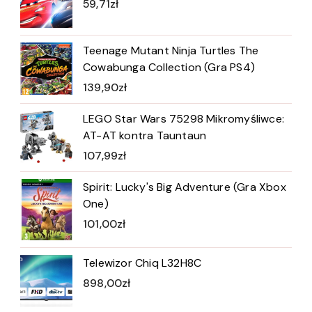
59,71
zł
Teenage Mutant Ninja Turtles The
Cowabunga Collection (Gra PS4)
139,90
zł
LEGO Star Wars 75298 Mikromyśliwce:
AT-AT kontra Tauntaun
107,99
zł
Spirit: Lucky's Big Adventure (Gra Xbox
One)
101,00
zł
Telewizor Chiq L32H8C
898,00
zł