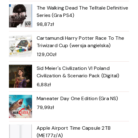
The Walking Dead The Telltale Definitive
Series (Gra PS4)
98,87
zł
Cartamundi Harry Potter Race To The
Triwizard Cup (wersja angielska)
129,00
zł
Sid Meier's Civilization VI Poland
Civilization & Scenario Pack (Digital)
6,88
zł
Maneater Day One Edition (Gra NS)
79,99
zł
Apple Airport Time Capsule 2TB
(ME177z/A)