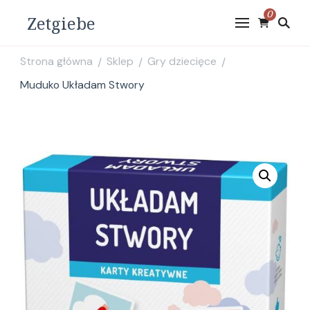
0
Zetgiebe
Strona główna
Sklep
Gry dziecięce
/
/
/
Muduko Układam Stwory