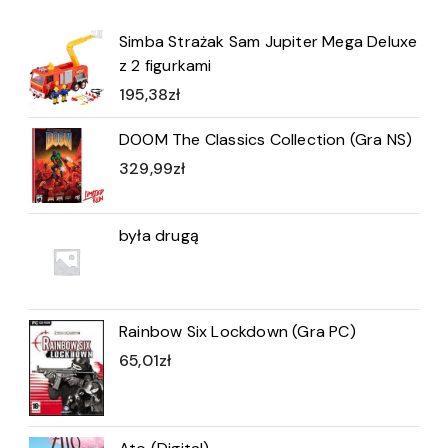
Simba Strażak Sam Jupiter Mega Deluxe
z 2 figurkami
195,38
zł
DOOM The Classics Collection (Gra NS)
329,99
zł
była drugą
Rainbow Six Lockdown (Gra PC)
65,01
zł