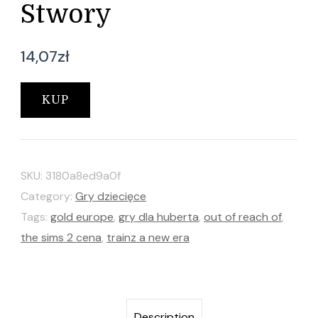
Stwory
14,07
zł
KUP
SKU:
3180a8ed9a0f
Category:
Gry dziecięce
Tags:
gold europe
,
gry dla huberta
,
out of reach of
,
the sims 2 cena
,
trainz a new era
Description