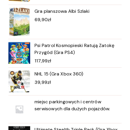
Gra planszowa Albi Szlaki
69,90
zł
Psi Patrol Kosmopieski Ratują Zatokę
Przygód (Gra PS4)
117,99
zł
NHL 15 (Gra Xbox 360)
39,99
zł
miejsc parkingowych i centrów
serwisowych dla dużych pojazdów.
Ultimate Stealth Triple Pack (Gra Xbox