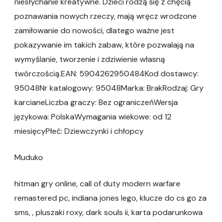
niesłychanie kreatywne. Dzieci rodzą się z chęcią
poznawania nowych rzeczy, mają wręcz wrodzone
zamiłowanie do nowości, dlatego ważne jest
pokazywanie im takich zabaw, które pozwalają na
wymyślanie, tworzenie i zdziwienie własną
twórczością.EAN: 5904262950484Kod dostawcy:
95048Nr katalogowy: 95048Marka: BrakRodzaj: Gry
karcianeLiczba graczy: Bez ograniczeńWersja
językowa: PolskaWymagania wiekowe: od 12
miesięcyPłeć: Dziewczynki i chłopcy
Muduko
hitman gry online, call of duty modern warfare
remastered pc, indiana jones lego, klucze do cs go za
sms, , pluszaki roxy, dark souls ii, karta podarunkowa