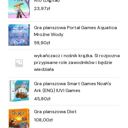
Ato (Digital)
23,97
zł
Gra planszowa Portal Games Aquatica
Mroźne Wody
59,90
zł
wykańczacz i nośnik krążka. SI rozpozna
przypisane role zawodników i będzie
wiedziała
Gra planszowa Smart Games Noah's
Ark (ENG) IUVI Games
45,80
zł
Gra planszowa Dixit
108,00
zł