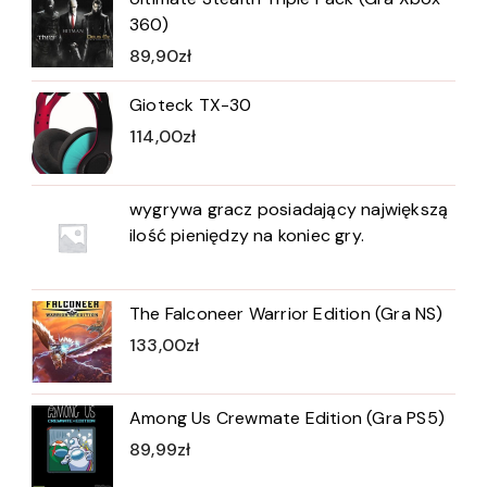
360)
89,90
zł
Gioteck TX-30
114,00
zł
wygrywa gracz posiadający największą
ilość pieniędzy na koniec gry.
The Falconeer Warrior Edition (Gra NS)
133,00
zł
Among Us Crewmate Edition (Gra PS5)
89,99
zł