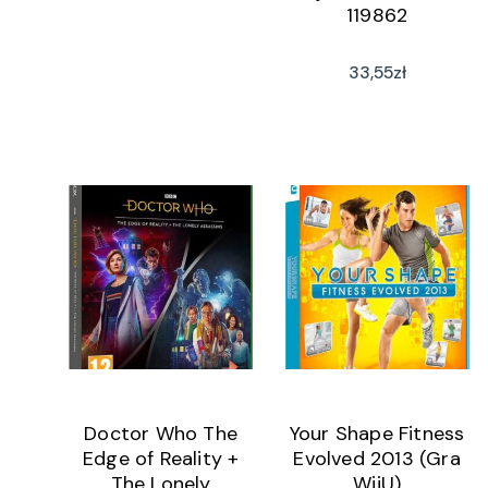
119862
33,55
zł
Doctor Who The
Your Shape Fitness
Edge of Reality +
Evolved 2013 (Gra
The Lonely
WiiU)