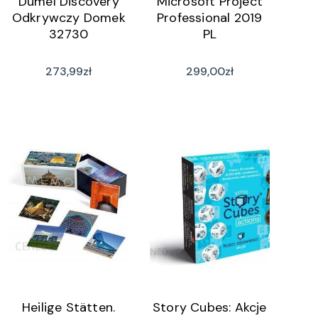
Dumel Discovery
Microsoft Project
Odkrywczy Domek
Professional 2019
32730
PL
273,99
zł
299,00
zł
Heilige Stätten.
Story Cubes: Akcje