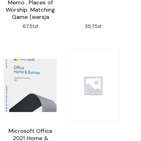
Memo , Places of
Worship. Matching
Game (wersja
niemiecka)
67,51
zł
35,75
zł
Microsoft Office
2021 Home &