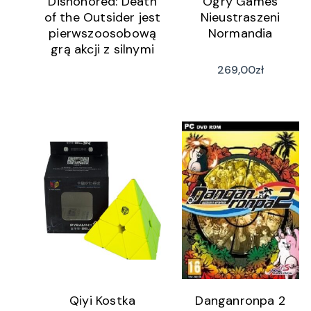
Dishonored: Death
Ogry Games
of the Outsider jest
Nieustraszeni
pierwszoosobową
Normandia
grą akcji z silnymi
elementami
269,00
zł
skradankowymi
oraz RPG.
Produkcja pozwala
wcielić się w
postać o
skrytobójcy o
nadprzyrodzonych
umiejętnościach
Qiyi Kostka
Danganronpa 2