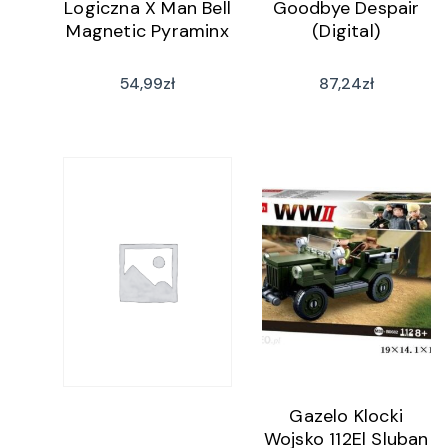
Logiczna X Man Bell
Goodbye Despair
Magnetic Pyraminx
(Digital)
54,99
zł
87,24
zł
Gazelo Klocki
Wojsko 112El Sluban