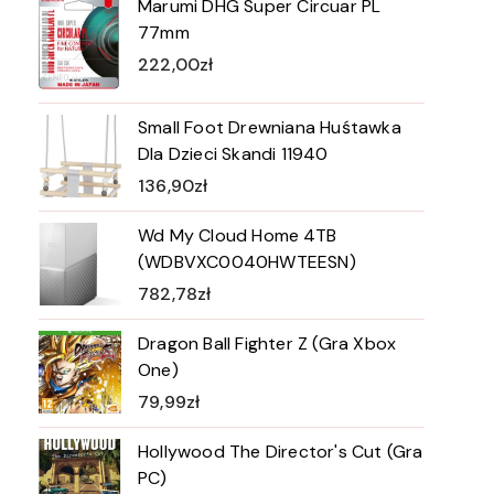
Marumi DHG Super Circuar PL
77mm
222,00
zł
Small Foot Drewniana Huśtawka
Dla Dzieci Skandi 11940
136,90
zł
Wd My Cloud Home 4TB
(WDBVXC0040HWTEESN)
782,78
zł
Dragon Ball Fighter Z (Gra Xbox
One)
79,99
zł
Hollywood The Director's Cut (Gra
PC)