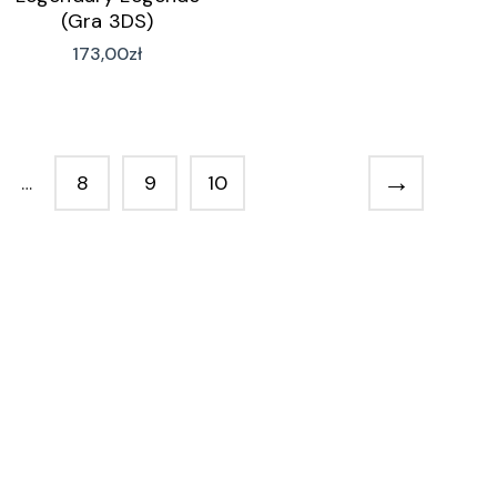
(Gra 3DS)
173,00
zł
→
…
8
9
10