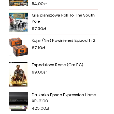
54,00
zł
Gra planszowa Roll To The South
Pole
97,30
zł
Kojar (Nie) Powinieneś Epizod 1 i 2
87,10
zł
Expeditions Rome (Gra PC)
99,00
zł
Drukarka Epson Expression Home
XP-2100
425,00
zł