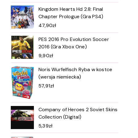
Kingdom Hearts Hd 2.8: Final
Chapter Prologue (Gra PS4)
47,90
zł
PES 2016 Pro Evolution Soccer
2016 (Gra Xbox One)
9,90
zł
Noris Wurfelfisch Ryba w kostce
(wersja niemiecka)
57,91
zł
Company of Heroes 2 Soviet Skins
Collection (Digital)
5,39
zł