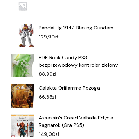
Bandai Hg 1/144 Blazing Gundam
129,90
zł
PDP Rock Candy PS3
bezprzewodowy kontroler zielony
88,99
zł
Galakta Oriflamme Pożoga
66,65
zł
Assassin's Creed Valhalla Edycja
Ragnarok (Gra PS5)
149,00
zł