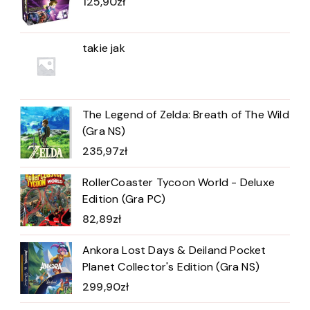
125,90
zł
takie jak
The Legend of Zelda: Breath of The Wild
(Gra NS)
235,97
zł
RollerCoaster Tycoon World - Deluxe
Edition (Gra PC)
82,89
zł
Ankora Lost Days & Deiland Pocket
Planet Collector's Edition (Gra NS)
299,90
zł