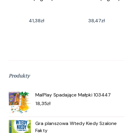
41,38
zł
38,47
zł
Produkty
MalPlay Spadające Małpki 103447
18,35
zł
Gra planszowa Wtedy Kiedy Szalone
Fakty