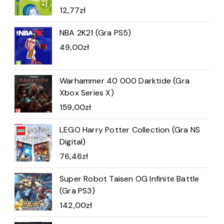
12,77
zł
NBA 2K21 (Gra PS5)
49,00
zł
Warhammer 40 000 Darktide (Gra
Xbox Series X)
159,00
zł
LEGO Harry Potter Collection (Gra NS
Digital)
76,46
zł
Super Robot Taisen OG Infinite Battle
(Gra PS3)
142,00
zł