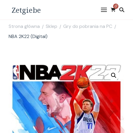
0
Zetgiebe
Strona główna
Sklep
Gry do pobrania na PC
/
/
/
NBA 2K22 (Digital)