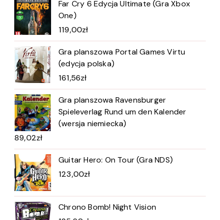
Far Cry 6 Edycja Ultimate (Gra Xbox
One)
119,00
zł
Gra planszowa Portal Games Virtu
(edycja polska)
161,56
zł
Gra planszowa Ravensburger
Spieleverlag Rund um den Kalender
(wersja niemiecka)
89,02
zł
Guitar Hero: On Tour (Gra NDS)
123,00
zł
Chrono Bomb! Night Vision