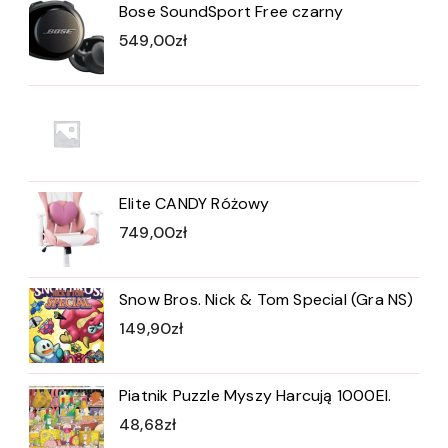
Bose SoundSport Free czarny
549,00
zł
Elite CANDY Różowy
749,00
zł
Snow Bros. Nick & Tom Special (Gra NS)
149,90
zł
Piatnik Puzzle Myszy Harcują 1000El.
48,68
zł