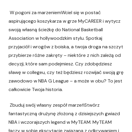
W pogoni za marzeniemWciel się w postać
aspirującego koszykarza w grze MyCAREER i wytycz
swoją własną ścieżkę do National Basketball
Association w hollywoodzkim stylu. Spotkaj
przyjaciół i wrogów z boiska, a twoja droga na szczyt
przybierze różne zakręty – niektóre z nich zależą od
decyzji, które sam podejmiesz. Czy zdobędziesz
sławę w collegeu, czy też będziesz rozwijać swoją grę
zawodowo w NBA G League – a może w obu? To jest
całkowicie Twoja historia.
Zbuduj swój własny zespół marzeńStwórz
fantastyczną drużynę złożoną z dzisiejszych gwiazd
NBA i wczorajszych legend w MyTEAM. MyTEAM
łączy w sobie ekscytację związaną z odkrywaniem i