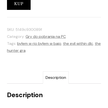
KUP
SKU:
5149c930089f
Category:
Gry do pobrania na PC
Tags:
byłem w rio byłem w bajo
,
the evil within dlc
,
the
hunter gra
Description
Description