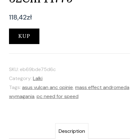
118,42
zł
KUP
SKU:
eb69bde75d6c
Category:
Lalki
Tags:
asus vulcan anc opinie
,
mass effect andromeda
wymagania
,
pc need for speed
Description