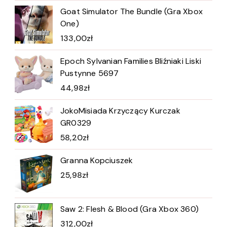
Goat Simulator The Bundle (Gra Xbox
One)
133,00
zł
Epoch Sylvanian Families Bliźniaki Liski
Pustynne 5697
44,98
zł
JokoMisiada Krzyczący Kurczak
GR0329
58,20
zł
Granna Kopciuszek
25,98
zł
Saw 2: Flesh & Blood (Gra Xbox 360)
312,00
zł