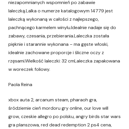
niezapomnianych wspomnień po zabawie
laleczką.Lalka o numerze katalogowym 14779 jest
laleczką wykonaną w całości z najlepszego,
pachnącego karmelem winylu.Idealnie nadaje się do
zabawy, czesania, przebierania.Laleczka została
pięknie i starannie wykonana – ma gęste włoski,
idealnie zachowane proporcje i śliczne oczy z
rzęsami.Wielkość laleczki: 32 cmLaleczka zapakowana
w woreczek foliowy.
Paola Reina
xbox auta 2, arcanum steam, pharaoh gra,
śródziemie cień mordoru gry online, our love will
grow, czeskie allegro po polsku, angry birds star wars
gra planszowa, red dead redemption 2 ps4 cena,