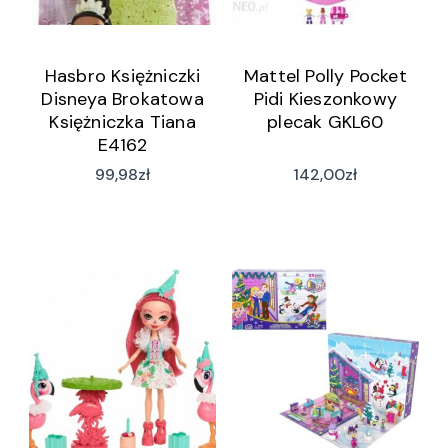
Hasbro Księżniczki
Mattel Polly Pocket
Disneya Brokatowa
Pidi Kieszonkowy
Księżniczka Tiana
plecak GKL60
E4162
99,98
zł
142,00
zł