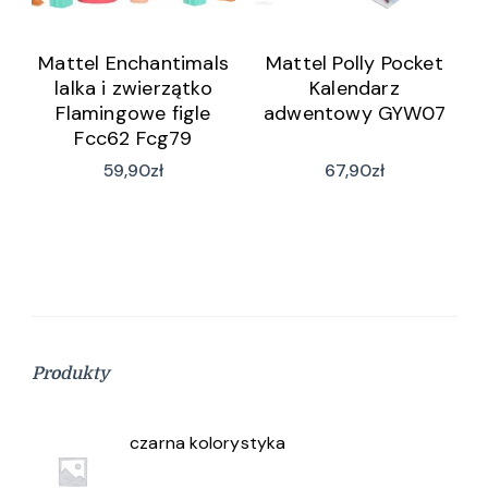
Mattel Enchantimals
Mattel Polly Pocket
lalka i zwierzątko
Kalendarz
Flamingowe figle
adwentowy GYW07
Fcc62 Fcg79
59,90
zł
67,90
zł
Produkty
czarna kolorystyka