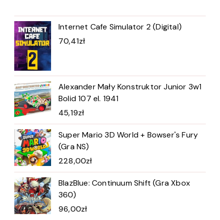
Internet Cafe Simulator 2 (Digital)
70,41
zł
Alexander Mały Konstruktor Junior 3w1
Bolid 107 el. 1941
45,19
zł
Super Mario 3D World + Bowser's Fury
(Gra NS)
228,00
zł
BlazBlue: Continuum Shift (Gra Xbox
360)
96,00
zł