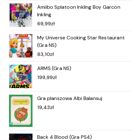
Amiibo Splatoon Inkling Boy Garcon
Inkling
69,99
zł
My Universe Cooking Star Restaurant
(Gra NS)
83,10
zł
ARMS (Gra NS)
199,99
zł
Gra planszowa Albi Balansuj
19,43
zł
Back 4 Blood (Gra PS4)