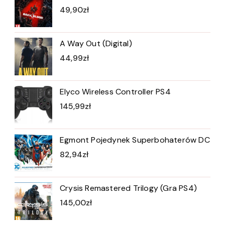
49,90
zł
A Way Out (Digital)
44,99
zł
Elyco Wireless Controller PS4
145,99
zł
Egmont Pojedynek Superbohaterów DC
82,94
zł
Crysis Remastered Trilogy (Gra PS4)
145,00
zł