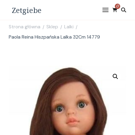
0
Zetgiebe
Strona główna
Sklep
Lalki
/
/
/
Paola Reina Hiszpańska Lalka 32Cm 14779