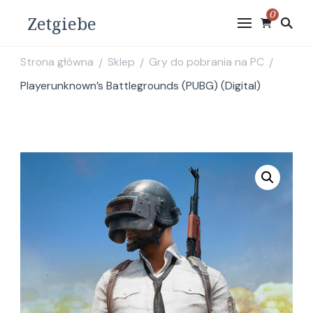
0
Zetgiebe
Strona główna
Sklep
Gry do pobrania na PC
/
/
/
Playerunknown’s Battlegrounds (PUBG) (Digital)