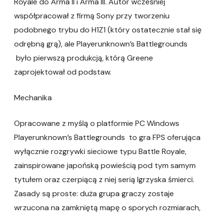
Royale do Arma II i Arma III. Autor wcześniej
współpracował z firmą Sony przy tworzeniu
podobnego trybu do H1Z1 (który ostatecznie stał się
odrębną grą), ale Playerunknown’s Battlegrounds
było pierwszą produkcją, którą Greene
zaprojektował od podstaw.
Mechanika
Opracowane z myślą o platformie PC Windows
Playerunknown’s Battlegrounds to gra FPS oferująca
wyłącznie rozgrywki sieciowe typu Battle Royale,
zainspirowane japońską powieścią pod tym samym
tytułem oraz czerpiącą z niej serią Igrzyska śmierci.
Zasady są proste: duża grupa graczy zostaje
wrzucona na zamkniętą mapę o sporych rozmiarach,