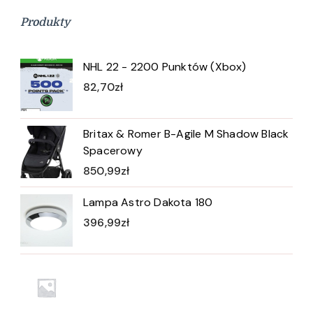
Produkty
NHL 22 - 2200 Punktów (Xbox)
82,70
zł
Britax & Romer B-Agile M Shadow Black
Spacerowy
850,99
zł
Lampa Astro Dakota 180
396,99
zł