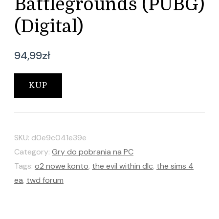
Battlegrounds (PUBG)
(Digital)
94,99
zł
KUP
SKU:
d0e9c041e39e
Category:
Gry do pobrania na PC
Tags:
o2 nowe konto
,
the evil within dlc
,
the sims 4
ea
,
twd forum