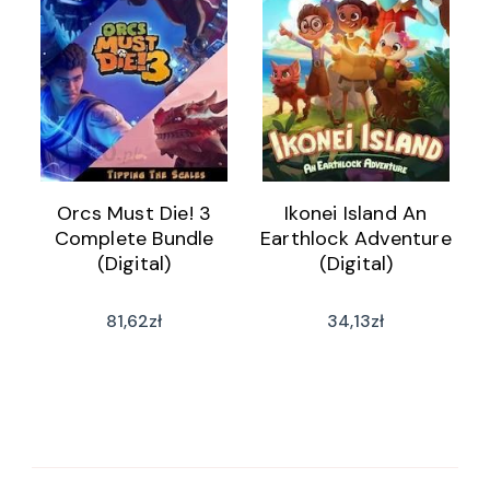
Orcs Must Die! 3
Ikonei Island An
Complete Bundle
Earthlock Adventure
(Digital)
(Digital)
81,62
zł
34,13
zł