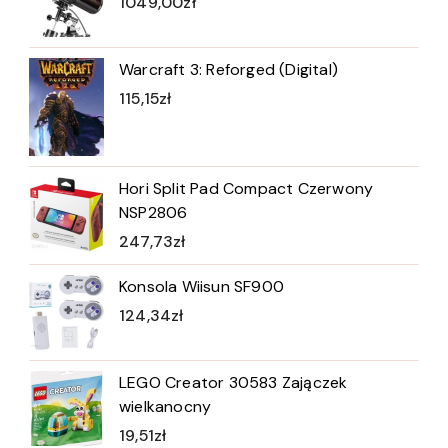
1049,00
zł
Warcraft 3: Reforged (Digital)
115,15
zł
Hori Split Pad Compact Czerwony
NSP2806
247,73
zł
Konsola Wiisun SF900
124,34
zł
LEGO Creator 30583 Zajączek
wielkanocny
19,51
zł