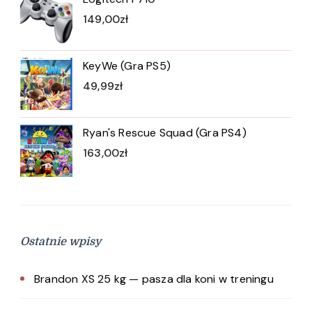
149,00
zł
KeyWe (Gra PS5)
49,99
zł
Ryan's Rescue Squad (Gra PS4)
163,00
zł
Ostatnie wpisy
Brandon XS 25 kg — pasza dla koni w treningu