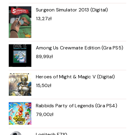
Surgeon Simulator 2013 (Digital)
13,27
zł
Among Us Crewmate Edition (Gra PS5)
89,99
zł
Heroes of Might & Magic V (Digital)
15,50
zł
Rabbids Party of Legends (Gra PS4)
79,00
zł
Logitech F710