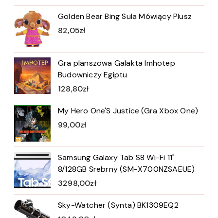
Golden Bear Bing Sula Mówiący Plusz
82,05
zł
Gra planszowa Galakta Imhotep
Budowniczy Egiptu
128,80
zł
My Hero One'S Justice (Gra Xbox One)
99,00
zł
Samsung Galaxy Tab S8 Wi-Fi 11"
8/128GB Srebrny (SM-X700NZSAEUE)
3298,00
zł
Sky-Watcher (Synta) BK1309EQ2