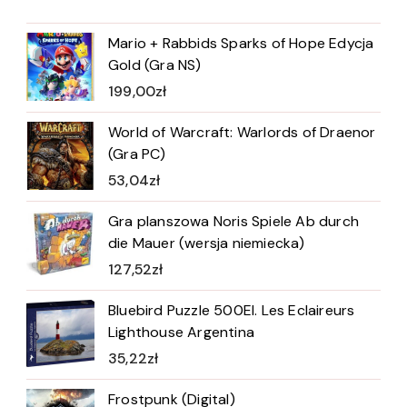
Mario + Rabbids Sparks of Hope Edycja
Gold (Gra NS)
199,00
zł
World of Warcraft: Warlords of Draenor
(Gra PC)
53,04
zł
Gra planszowa Noris Spiele Ab durch
die Mauer (wersja niemiecka)
127,52
zł
Bluebird Puzzle 500El. Les Eclaireurs
Lighthouse Argentina
35,22
zł
Frostpunk (Digital)