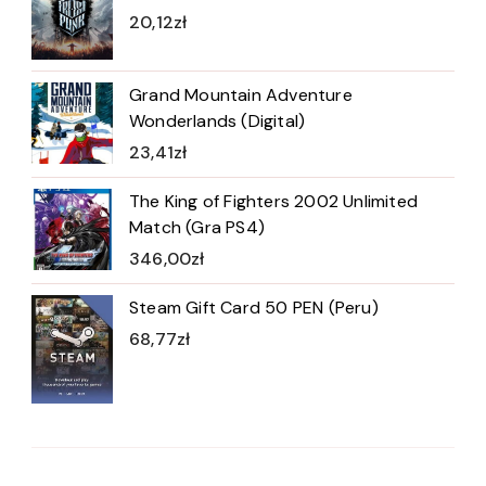
20,12
zł
Grand Mountain Adventure
Wonderlands (Digital)
23,41
zł
The King of Fighters 2002 Unlimited
Match (Gra PS4)
346,00
zł
Steam Gift Card 50 PEN (Peru)
68,77
zł