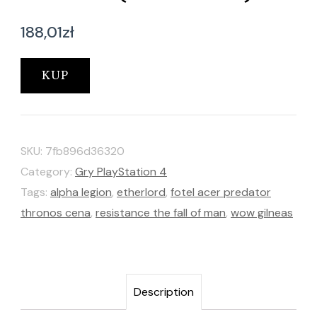
188,01
zł
KUP
SKU:
7fb896d36320
Category:
Gry PlayStation 4
Tags:
alpha legion
,
etherlord
,
fotel acer predator
thronos cena
,
resistance the fall of man
,
wow gilneas
Description