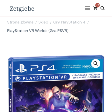
0
Zetgiebe
Strona główna
Sklep
Gry PlayStation 4
/
/
/
PlayStation VR Worlds (Gra PSVR)