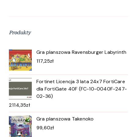
Produkty
Gra planszowa Ravensburger Labyrinth
117,25
zł
Fortinet Licencja 3 lata 24x7 FortiCare
dla FortiGate 40F (FC-10-0040F-247-
02-36)
2114,35
zł
Gra planszowa Takenoko
99,60
zł