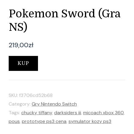
Pokemon Sword (Gra
NS)
219,00
zł
KUP
SKU:
f3706cd52b68
Category:
Gry Nintendo Switch
Tags:
chucky tiffany
,
darksiders iii
,
micoach xbox 360
,
pous
,
prototype ps3 cena
,
symulator kozy ps3