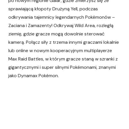
po nowym regionie Galar, gdzie zmierzysz się ze
sprawiającą kłopoty Drużyną Yell, podczas
odkrywania tajemnicy legendarnych Pokémonów –
Zaciana i Zamazenty! Odkrywaj Wild Area, rozległą
ziemię, gdzie gracze mogą dowolnie sterować
kamerą. Połącz siły z trzema innymi graczami lokalnie
lub online w nowym kooperacyjnym multiplayerze
Max Raid Battles, w którym gracze staną w szranki z
gigantycznymi i super silnymi Pokémonami, znanymi
jako Dynamax Pokémon.