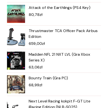
Attack of the Earthlings (PS4 Key)
80,78
zł
Thrustmaster TCA Officer Pack Airbus
Edition
659,00
zł
Madden NFL 21 NXT LVL (Gra Xbox
Series X)
63,06
zł
Bounty Train (Gra PC)
68,99
zł
Next Level Racing kokpit F-GT Lite
iRacing Edition (NLR-S025)