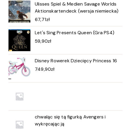
Ulisses Spiel & Medien Savage Worlds
Aktionskartendeck (wersja niemiecka)
67,71
zł
Let's Sing Presents Queen (Gra PS4)
59,90
zł
Disney Rowerek Dziecięcy Princess 16
749,90
zł
chwaląc się tą figurką Avengers i
wykręcając ją