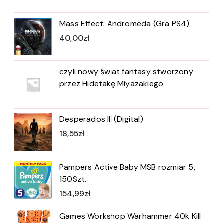
Mass Effect: Andromeda (Gra PS4)
40,00
zł
czyli nowy świat fantasy stworzony
przez Hidetakę Miyazakiego
Desperados III (Digital)
18,55
zł
Pampers Active Baby MSB rozmiar 5,
150Szt.
154,99
zł
Games Workshop Warhammer 40k Kill