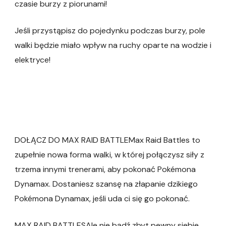
czasie burzy z piorunami!
Jeśli przystąpisz do pojedynku podczas burzy, pole
walki będzie miało wpływ na ruchy oparte na wodzie i
elektryce!
DOŁĄCZ DO MAX RAID BATTLEMax Raid Battles to
zupełnie nowa forma walki, w której połączysz siły z
trzema innymi trenerami, aby pokonać Pokémona
Dynamax. Dostaniesz szansę na złapanie dzikiego
Pokémona Dynamax, jeśli uda ci się go pokonać.
MAX RAID BATTLESAle nie bądź zbyt pewny siebie.