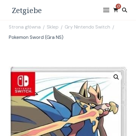
0
Zetgiebe
Strona główna
Sklep
Gry Nintendo Switch
/
/
/
Pokemon Sword (Gra NS)