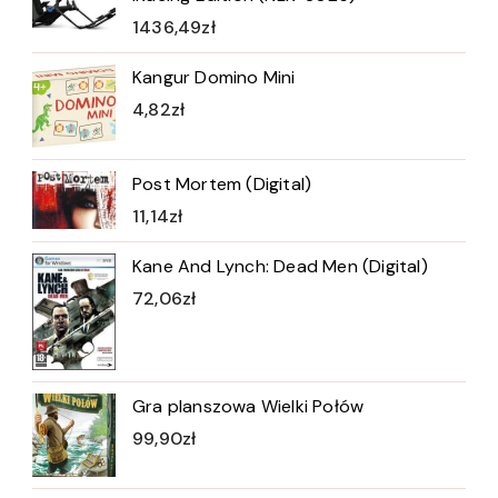
1436,49
zł
Kangur Domino Mini
4,82
zł
Post Mortem (Digital)
11,14
zł
Kane And Lynch: Dead Men (Digital)
72,06
zł
Gra planszowa Wielki Połów
99,90
zł