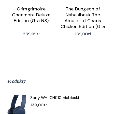
Grimgrimoire
The Dungeon of
Oncemore Deluxe
Naheulbeuk The
Edition (Gra NS)
Amulet of Chaos
Chicken Edition (Gra
NS)
239,99
zł
189,00
zł
Produkty
Sony WH-CH510 niebieski
139,00
zł