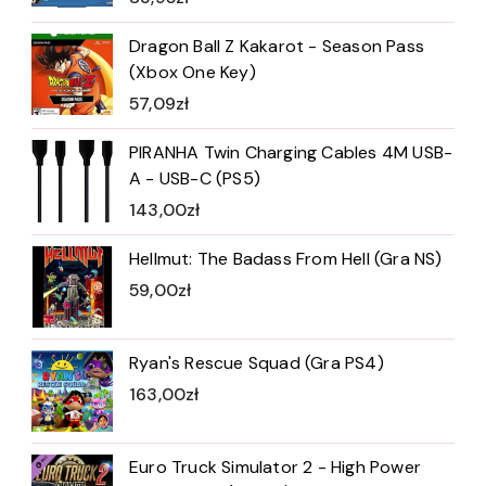
Dragon Ball Z Kakarot - Season Pass
(Xbox One Key)
57,09
zł
PIRANHA Twin Charging Cables 4M USB-
A - USB-C (PS5)
143,00
zł
Hellmut: The Badass From Hell (Gra NS)
59,00
zł
Ryan's Rescue Squad (Gra PS4)
163,00
zł
Euro Truck Simulator 2 - High Power