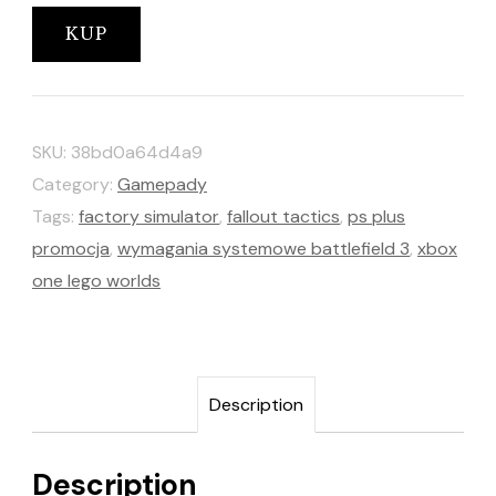
KUP
SKU:
38bd0a64d4a9
Category:
Gamepady
Tags:
factory simulator
,
fallout tactics
,
ps plus
promocja
,
wymagania systemowe battlefield 3
,
xbox
one lego worlds
Description
Description