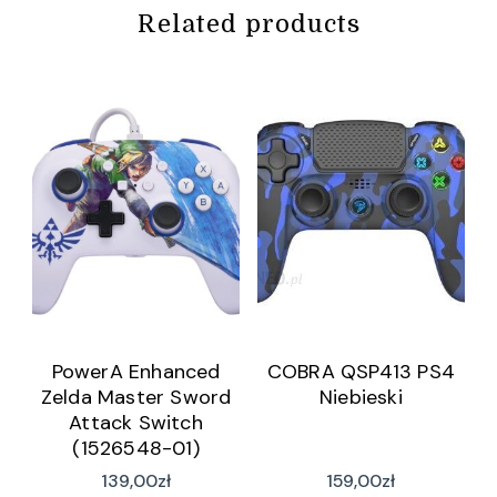
Related products
PowerA Enhanced
COBRA QSP413 PS4
Zelda Master Sword
Niebieski
Attack Switch
(1526548-01)
139,00
zł
159,00
zł