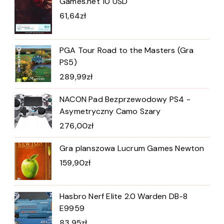
Games.net 10 USD
61,64
zł
PGA Tour Road to the Masters (Gra
PS5)
289,99
zł
NACON Pad Bezprzewodowy PS4 -
Asymetryczny Camo Szary
276,00
zł
Gra planszowa Lucrum Games Newton
159,90
zł
Hasbro Nerf Elite 2.0 Warden DB-8
E9959
83,95
zł