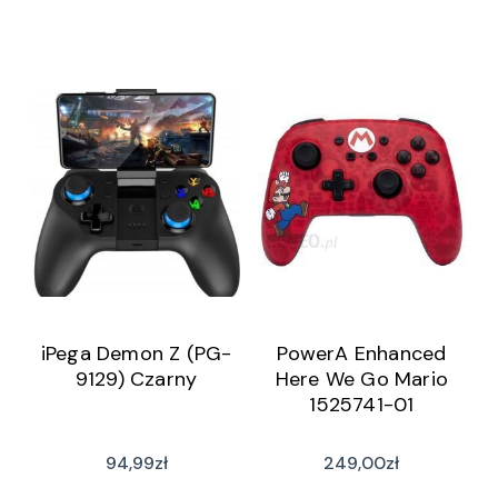
iPega Demon Z (PG-
PowerA Enhanced
9129) Czarny
Here We Go Mario
1525741-01
94,99
zł
249,00
zł