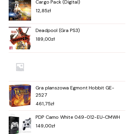
Cargo Pack (Digital)
12,85
zł
Deadpool (Gra PS3)
189,00
zł
Gra planszowa Egmont Hobbit GE-
2527
461,75
zł
PDP Camo White 049-012-EU-CMWH
149,00
zł