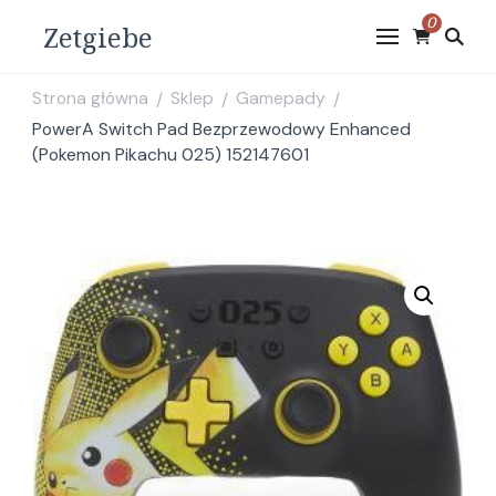
0
Zetgiebe
Strona główna
Sklep
Gamepady
/
/
/
PowerA Switch Pad Bezprzewodowy Enhanced
(Pokemon Pikachu 025) 152147601