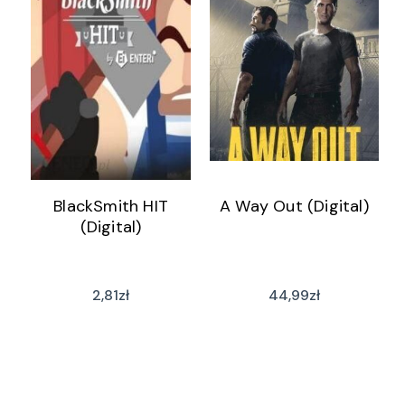
BlackSmith HIT
A Way Out (Digital)
(Digital)
2,81
zł
44,99
zł