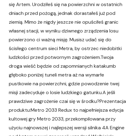
się Artem. Urodziłeś się na powierzchni w ostatnich
dniach przed pożogą, jednak dorastałeś już pod
ziemią. Mimo że nigdy jeszcze nie opuściłeś granic
własnej stacji, w wyniku dziwnego zrządzenia losu
powierzono ci ważną misję. Musisz udać się do
ścisłego centrum sieci Metra, by ostrzec niedobitki
ludzkości przed potwornym zagrożeniem.Twoja
droga wieść będzie od zapomnianych katakumb
głęboko poniżej tuneli metra aż na wymarłe
pustkowie na powierzchni, gdzie powodzenie twej
misji zadecyduje o losie ludzkiego gatunku.A jeśli
prawdziwe zagrożenie czai się w środku?Prezentacja
produktu:Metro 2033 Redux to najpełniejsza edycja
kultowej gry Metro 2033, przekompilowana przy
użyciu najnowszej i najlepszej wersji silnika 4A Engine