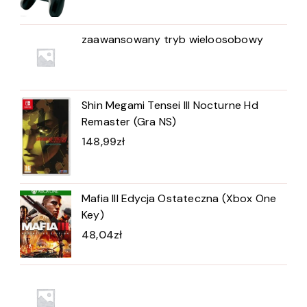
zaawansowany tryb wieloosobowy
Shin Megami Tensei III Nocturne Hd
Remaster (Gra NS)
148,99
zł
Mafia III Edycja Ostateczna (Xbox One
Key)
48,04
zł