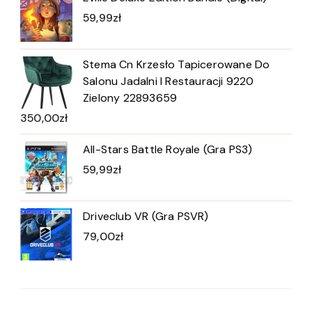
59,99
zł
Stema Cn Krzesło Tapicerowane Do
Salonu Jadalni I Restauracji 9220
Zielony 22893659
350,00
zł
All-Stars Battle Royale (Gra PS3)
59,99
zł
Driveclub VR (Gra PSVR)
79,00
zł