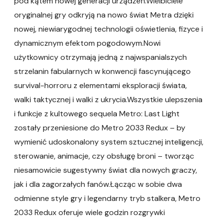
pod kątem nowej generacji urządzeń.Wielbiciele
oryginalnej gry odkryją na nowo świat Metra dzięki
nowej, niewiarygodnej technologii oświetlenia, fizyce i
dynamicznym efektom pogodowym.Nowi
użytkownicy otrzymają jedną z najwspanialszych
strzelanin fabularnych w konwencji fascynującego
survival-horroru z elementami eksploracji świata,
walki taktycznej i walki z ukrycia.Wszystkie ulepszenia
i funkcje z kultowego sequela Metro: Last Light
zostały przeniesione do Metro 2033 Redux – by
wymienić udoskonalony system sztucznej inteligencji,
sterowanie, animacje, czy obsługę broni – tworząc
niesamowicie sugestywny świat dla nowych graczy,
jak i dla zagorzałych fanów.Łącząc w sobie dwa
odmienne style gry i legendarny tryb stalkera, Metro
2033 Redux oferuje wiele godzin rozgrywki