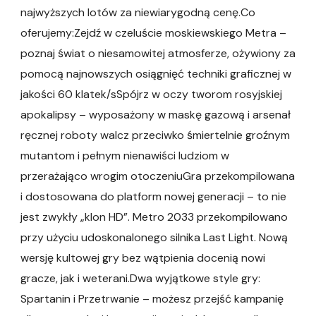
najwyższych lotów za niewiarygodną cenę.Co
oferujemy:Zejdź w czeluście moskiewskiego Metra –
poznaj świat o niesamowitej atmosferze, ożywiony za
pomocą najnowszych osiągnięć techniki graficznej w
jakości 60 klatek/sSpójrz w oczy tworom rosyjskiej
apokalipsy – wyposażony w maskę gazową i arsenał
ręcznej roboty walcz przeciwko śmiertelnie groźnym
mutantom i pełnym nienawiści ludziom w
przerażająco wrogim otoczeniuGra przekompilowana
i dostosowana do platform nowej generacji – to nie
jest zwykły „klon HD”. Metro 2033 przekompilowano
przy użyciu udoskonalonego silnika Last Light. Nową
wersję kultowej gry bez wątpienia docenią nowi
gracze, jak i weterani.Dwa wyjątkowe style gry:
Spartanin i Przetrwanie – możesz przejść kampanię