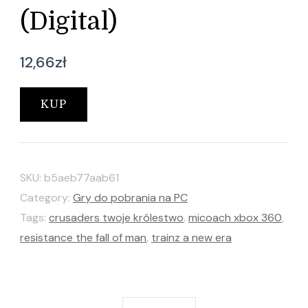
(Digital)
12,66
zł
KUP
SKU:
b5aeb77aab61
Category:
Gry do pobrania na PC
Tags:
crusaders twoje królestwo
,
micoach xbox 360
,
resistance the fall of man
,
trainz a new era