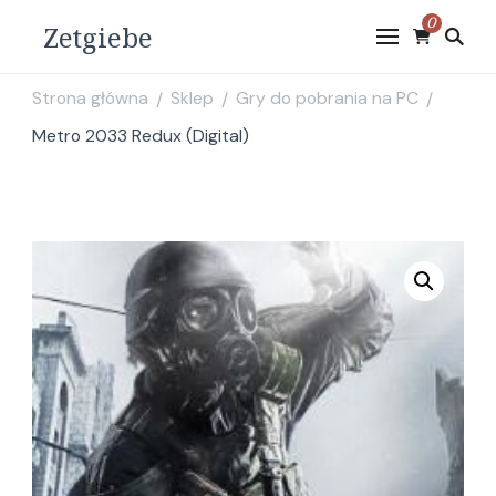
0
Zetgiebe
Strona główna
Sklep
Gry do pobrania na PC
/
/
/
Metro 2033 Redux (Digital)