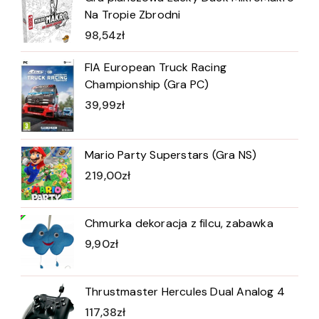
Na Tropie Zbrodni
98,54
zł
FIA European Truck Racing
Championship (Gra PC)
39,99
zł
Mario Party Superstars (Gra NS)
219,00
zł
Chmurka dekoracja z filcu, zabawka
9,90
zł
Thrustmaster Hercules Dual Analog 4
117,38
zł