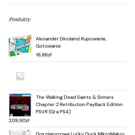
Produkty
Alexander Dinoland Kupowanie,
Gotowanie
16,86
zł
The Walking Dead Saints & Sinners
Chapter 2 Retribution PayBack Edition
PSVR (Gra PS4)
209,90
zł
Gra planszowa Lucky Duck MikroMakro