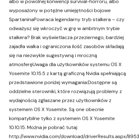
albo w powolnej konwencji survival-horroru, albo
wyposażony w potężne umiejętności bojowe
SpartaninaPowraca legendarny tryb stalkera – czy
odważysz się wkroczyć w grę w ambitnym trybie
stalkera? Brak wyświetlacza przeziernego, bardziej
zajadła walka i ograniczona ilość zasobów składają
się na niezwykle sugestywną i mroczną
atmosferęUwaga dla użytkowników systemu OS X
Yosemite 10.15.5 z kartą graficzną Nvidia spełniającą
przedstawione poniżej wymagania:Dostępne są
oddzielne sterowniki, które rozwiązują problemy z
wydajnością zgłaszane przez użytkowników z
systemem OS X Yosemite. Są one obecnie
kompatybilne tylko z systemem OS X Yosemite
10.10.15. Można je pobrać tutaj:
http://www.nvidia.com/download/driverResults.aspx/8953