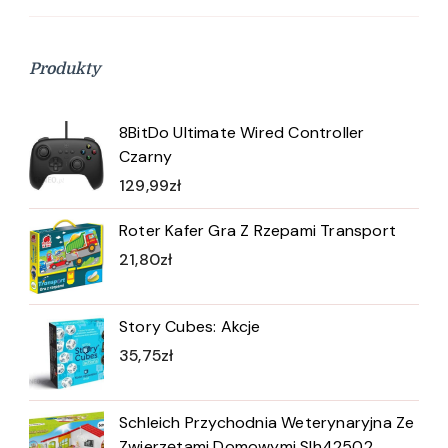
Produkty
8BitDo Ultimate Wired Controller
Czarny
129,99
zł
Roter Kafer Gra Z Rzepami Transport
21,80
zł
Story Cubes: Akcje
35,75
zł
Schleich Przychodnia Weterynaryjna Ze
Zwierzętami Domowymi Slh42502