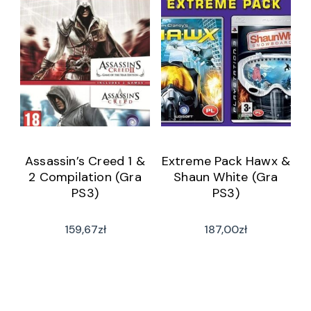
Assassin’s Creed 1 &
Extreme Pack Hawx &
2 Compilation (Gra
Shaun White (Gra
PS3)
PS3)
159,67
zł
187,00
zł