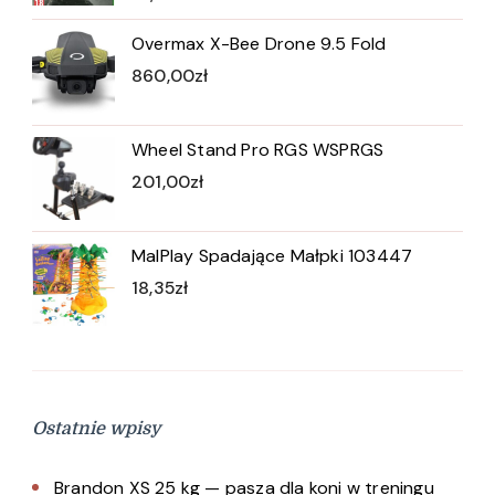
Overmax X-Bee Drone 9.5 Fold
860,00
zł
Wheel Stand Pro RGS WSPRGS
201,00
zł
MalPlay Spadające Małpki 103447
18,35
zł
Ostatnie wpisy
Brandon XS 25 kg — pasza dla koni w treningu