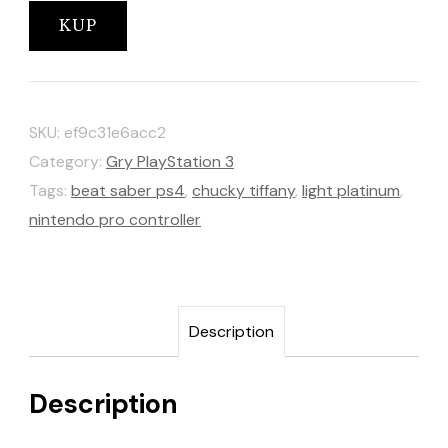
KUP
SKU:
ef9c31e6acc2
Category:
Gry PlayStation 3
Tags:
beat saber ps4
,
chucky tiffany
,
light platinum
,
nintendo pro controller
Description
Description