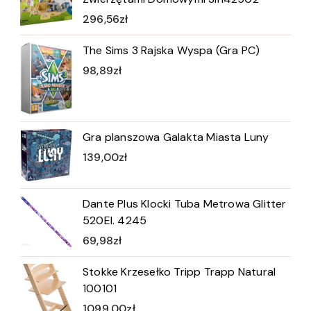
296,56
zł
The Sims 3 Rajska Wyspa (Gra PC)
98,89
zł
Gra planszowa Galakta Miasta Luny
139,00
zł
Dante Plus Klocki Tuba Metrowa Glitter
520El. 4245
69,98
zł
Stokke Krzesełko Tripp Trapp Natural
100101
1099,00
zł