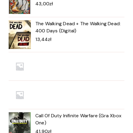
43,00
zł
The Walking Dead + The Walking Dead:
400 Days (Digital)
13,44
zł
Call Of Duty Inifinite Warfare (Gra Xbox
One)
41,90
zł