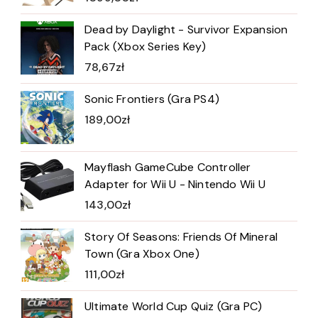
Dead by Daylight - Survivor Expansion
Pack (Xbox Series Key)
78,67
zł
Sonic Frontiers (Gra PS4)
189,00
zł
Mayflash GameCube Controller
Adapter for Wii U - Nintendo Wii U
143,00
zł
Story Of Seasons: Friends Of Mineral
Town (Gra Xbox One)
111,00
zł
Ultimate World Cup Quiz (Gra PC)