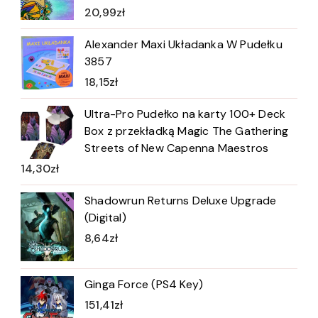
20,99
zł
Alexander Maxi Układanka W Pudełku
3857
18,15
zł
Ultra-Pro Pudełko na karty 100+ Deck
Box z przekładką Magic The Gathering
Streets of New Capenna Maestros
14,30
zł
Shadowrun Returns Deluxe Upgrade
(Digital)
8,64
zł
Ginga Force (PS4 Key)
151,41
zł