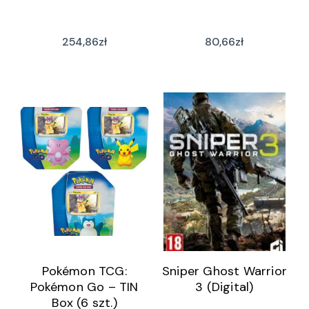
254,86
zł
80,66
zł
Pokémon TCG:
Sniper Ghost Warrior
Pokémon Go – TIN
3 (Digital)
Box (6 szt.)