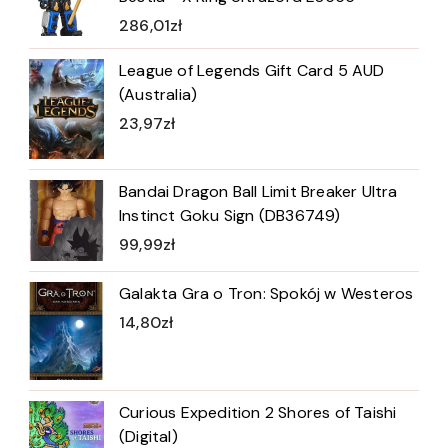
286,01
zł
League of Legends Gift Card 5 AUD
(Australia)
23,97
zł
Bandai Dragon Ball Limit Breaker Ultra
Instinct Goku Sign (DB36749)
99,99
zł
Galakta Gra o Tron: Spokój w Westeros
14,80
zł
Curious Expedition 2 Shores of Taishi
(Digital)