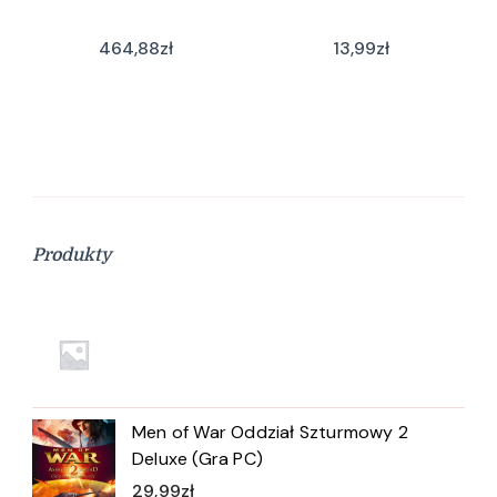
464,88
zł
13,99
zł
Produkty
Men of War Oddział Szturmowy 2
Deluxe (Gra PC)
29,99
zł