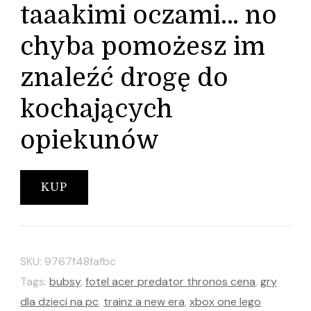
taaakimi oczami… no
chyba pomożesz im
znaleźć drogę do
kochających
opiekunów
KUP
SKU:
9767f48fafbc
Tags:
bubsy
,
fotel acer predator thronos cena
,
gry
dla dzieci na pc
,
trainz a new era
,
xbox one lego