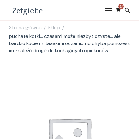
0
Zetgiebe
Strona główna
Sklep
/
/
puchate kotki… czasami może niezbyt czyste… ale
bardzo kocie i z taaakimi oczami… no chyba pomożesz
im znaleźć drogę do kochających opiekunów