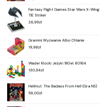
Fantasy Flight Games Star Wars X-Wing:
TIE Striker
26,99
zł
Grammi Wyzwanie Albo Chlanie
19,98
zł
Wader Klocki Jeżyki 180el. 80164
130,94
zł
Hellmut: The Badass From Hell (Gra NS)
59,00
zł