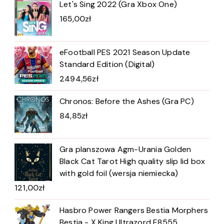
Let's Sing 2022 (Gra Xbox One)
165,00
zł
eFootball PES 2021 Season Update
Standard Edition (Digital)
2494,56
zł
Chronos: Before the Ashes (Gra PC)
84,85
zł
Gra planszowa Agm-Urania Golden
Black Cat Tarot High quality slip lid box
with gold foil (wersja niemiecka)
121,00
zł
Hasbro Power Rangers Bestia Morphers
Bestia - X King Ultrazord E8555