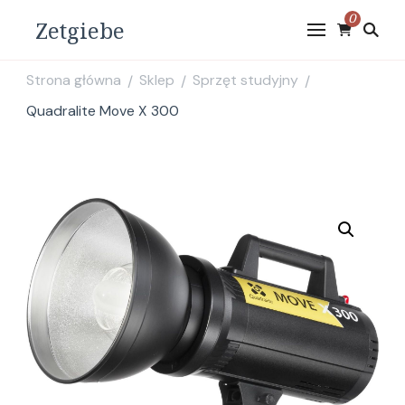
0
Zetgiebe
Strona główna
Sklep
Sprzęt studyjny
/
/
/
Quadralite Move X 300