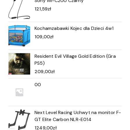
Sony WI-C200 Czarny
121,59
zł
Kochamzabawki Kojec dla Dzieci 4w1
109,00
zł
Resident Evil Village Gold Edition (Gra
PS5)
209,00
zł
00
Next Level Racing Uchwyt na monitor F-
GT Elite Carbon NLR-E014
1249,00
zł