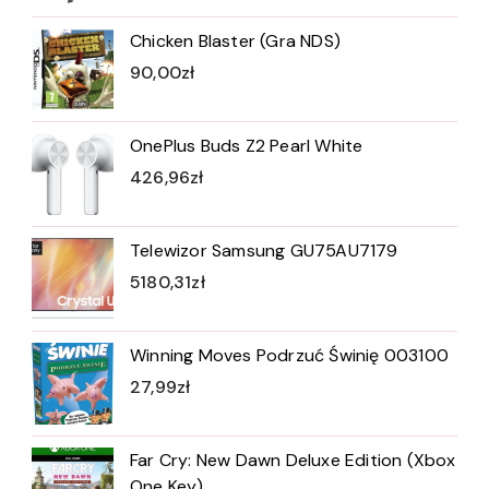
Chicken Blaster (Gra NDS)
90,00
zł
OnePlus Buds Z2 Pearl White
426,96
zł
Telewizor Samsung GU75AU7179
5180,31
zł
Winning Moves Podrzuć Świnię 003100
27,99
zł
Far Cry: New Dawn Deluxe Edition (Xbox
One Key)