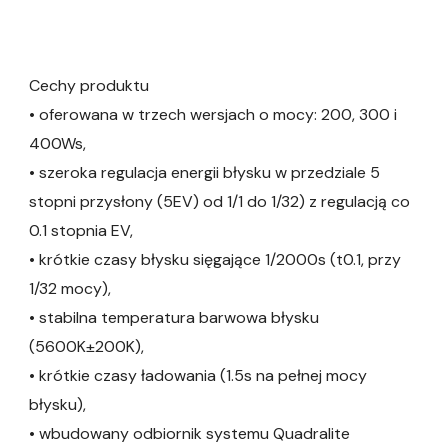
Cechy produktu
• oferowana w trzech wersjach o mocy: 200, 300 i
400Ws,
• szeroka regulacja energii błysku w przedziale 5
stopni przysłony (5EV) od 1/1 do 1/32) z regulacją co
0.1 stopnia EV,
• krótkie czasy błysku sięgające 1/2000s (t0.1, przy
1/32 mocy),
• stabilna temperatura barwowa błysku
(5600K±200K),
• krótkie czasy ładowania (1.5s na pełnej mocy
błysku),
• wbudowany odbiornik systemu Quadralite