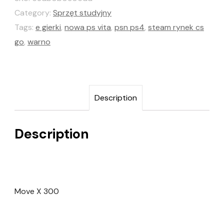
Category:
Sprzęt studyjny
Tags:
e gierki
,
nowa ps vita
,
psn ps4
,
steam rynek cs
go
,
warno
Description
Description
Move X 300