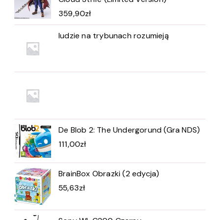
359,90
zł
ludzie na trybunach rozumieją
De Blob 2: The Undergorund (Gra NDS)
111,00
zł
BrainBox Obrazki (2 edycja)
55,63
zł