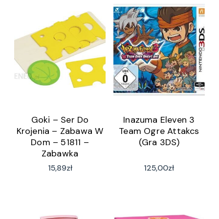
Goki – Ser Do
Inazuma Eleven 3
Krojenia – Zabawa W
Team Ogre Attakcs
Dom – 51811 –
(Gra 3DS)
Zabawka
15,89
zł
125,00
zł