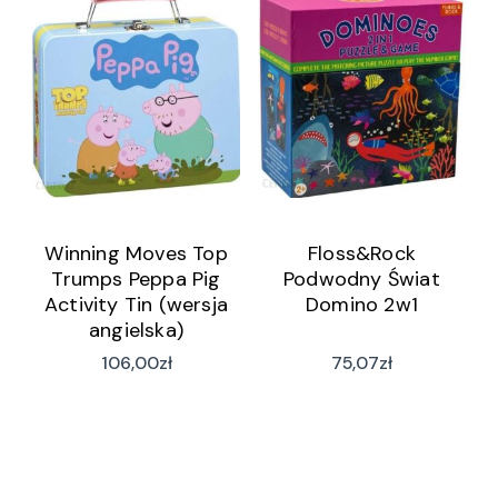
Winning Moves Top
Floss&Rock
Trumps Peppa Pig
Podwodny Świat
Activity Tin (wersja
Domino 2w1
angielska)
106,00
zł
75,07
zł