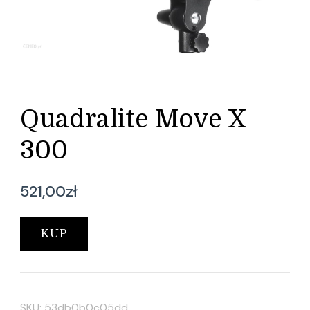
Quadralite Move X
300
521,00
zł
KUP
SKU:
53db0b0c05dd