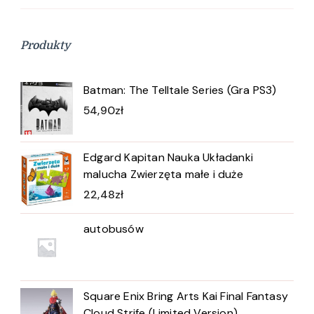
Produkty
Batman: The Telltale Series (Gra PS3)
54,90
zł
Edgard Kapitan Nauka Układanki
malucha Zwierzęta małe i duże
22,48
zł
autobusów
Square Enix Bring Arts Kai Final Fantasy
Cloud Strife (Limited Version)