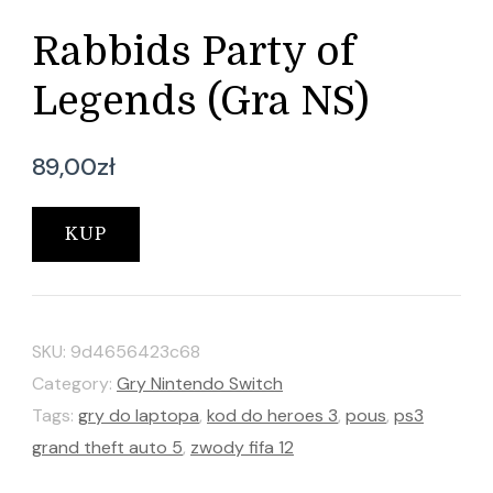
Rabbids Party of
Legends (Gra NS)
89,00
zł
KUP
SKU:
9d4656423c68
Category:
Gry Nintendo Switch
Tags:
gry do laptopa
,
kod do heroes 3
,
pous
,
ps3
grand theft auto 5
,
zwody fifa 12