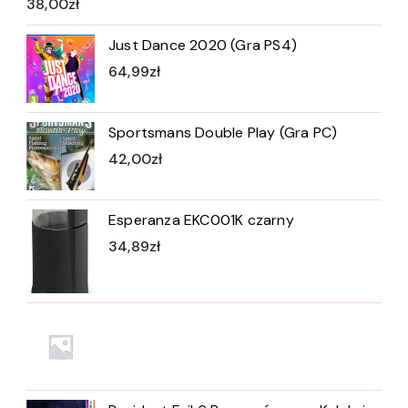
38,00
zł
Just Dance 2020 (Gra PS4)
64,99
zł
Sportsmans Double Play (Gra PC)
42,00
zł
Esperanza EKC001K czarny
34,89
zł