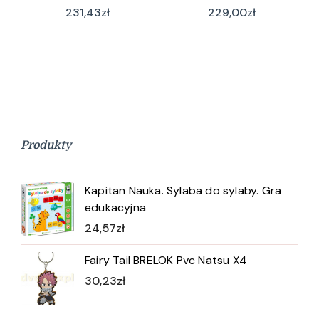
231,43
zł
229,00
zł
Produkty
Kapitan Nauka. Sylaba do sylaby. Gra
edukacyjna
24,57
zł
Fairy Tail BRELOK Pvc Natsu X4
30,23
zł