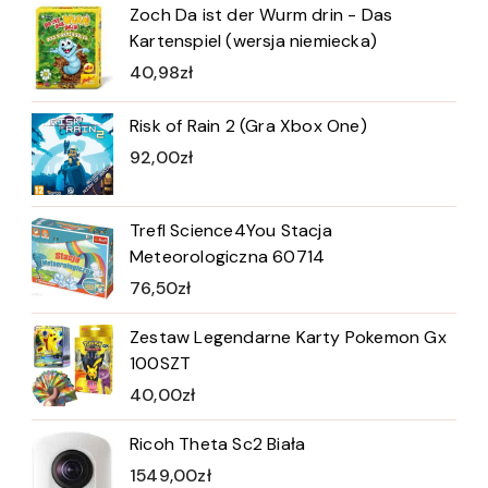
Zoch Da ist der Wurm drin - Das
Kartenspiel (wersja niemiecka)
40,98
zł
Risk of Rain 2 (Gra Xbox One)
92,00
zł
Trefl Science4You Stacja
Meteorologiczna 60714
76,50
zł
Zestaw Legendarne Karty Pokemon Gx
100SZT
40,00
zł
Ricoh Theta Sc2 Biała
1549,00
zł