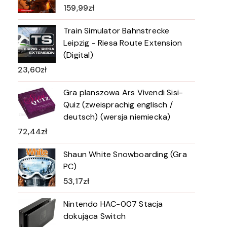
159,99
zł
Train Simulator Bahnstrecke
Leipzig - Riesa Route Extension
(Digital)
23,60
zł
Gra planszowa Ars Vivendi Sisi-
Quiz (zweisprachig englisch /
deutsch) (wersja niemiecka)
72,44
zł
Shaun White Snowboarding (Gra
PC)
53,17
zł
Nintendo HAC-007 Stacja
dokująca Switch