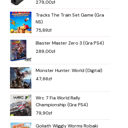
279,00
zł
Tracks The Train Set Game (Gra
NS)
75,89
zł
Blaster Master Zero 3 (Gra PS4)
289,00
zł
Monster Hunter: World (Digital)
47,66
zł
Wrc 7 Fia World Rally
Championship (Gra PS4)
79,90
zł
Goliath Wiggly Worms Robaki