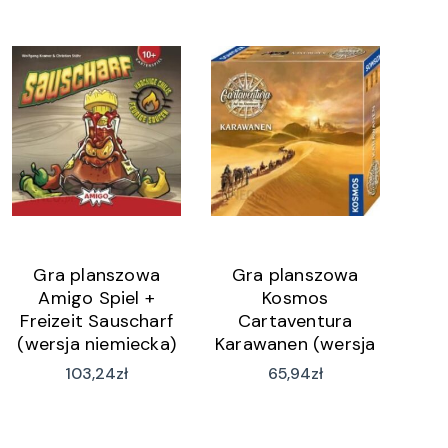
Gra planszowa
Gra planszowa
Amigo Spiel +
Kosmos
Freizeit Sauscharf
Cartaventura
(wersja niemiecka)
Karawanen (wersja
niemiecka)
103,24
zł
65,94
zł