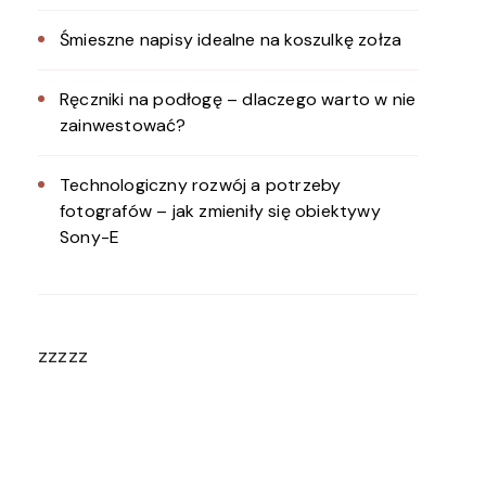
Śmieszne napisy idealne na koszulkę zołza
Ręczniki na podłogę – dlaczego warto w nie
zainwestować?
Technologiczny rozwój a potrzeby
fotografów – jak zmieniły się obiektywy
Sony-E
zzzzz