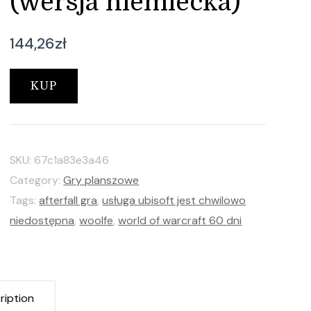
(wersja niemiecka)
144,26
zł
KUP
SKU:
67c1a83e3a46
Category:
Gry planszowe
Tags:
afterfall gra
,
usługa ubisoft jest chwilowo
niedostępna
,
woolfe
,
world of warcraft 60 dni
ription