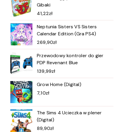
Gibaki
41,22
zł
Neptunia Sisters VS Sisters
Calendar Edition (Gra PS4)
269,90
zł
Przewodowy kontroler do gier
PDP Revenant Blue
139,99
zł
Grow Home (Digital)
7,10
zł
The Sims 4 Ucieczka w plener
(Digital)
89,90
zł