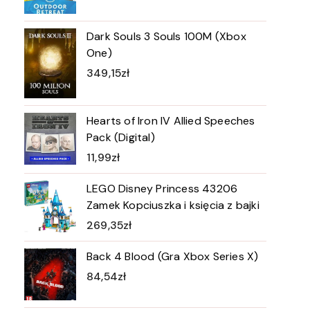
Dark Souls 3 Souls 100M (Xbox
One)
349,15
zł
Hearts of Iron IV Allied Speeches
Pack (Digital)
11,99
zł
LEGO Disney Princess 43206
Zamek Kopciuszka i księcia z bajki
269,35
zł
Back 4 Blood (Gra Xbox Series X)
84,54
zł