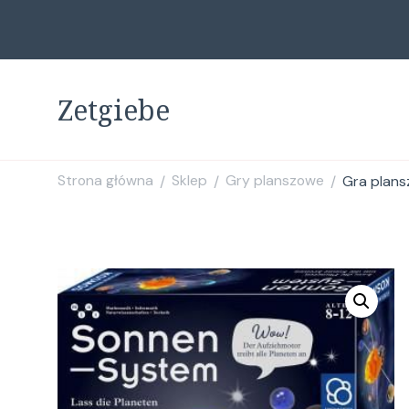
Zetgiebe
Strona główna
Sklep
Gry planszowe
Gra plans
/
/
/