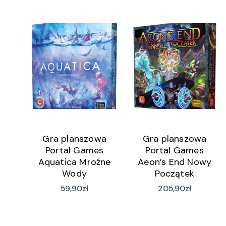
Gra planszowa
Gra planszowa
Portal Games
Portal Games
Aquatica Mroźne
Aeon’s End Nowy
Wody
Początek
59,90
zł
205,90
zł