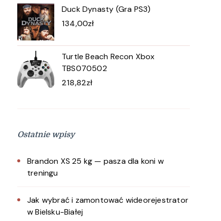
Duck Dynasty (Gra PS3)
134,00
zł
Turtle Beach Recon Xbox
TBS070502
218,82
zł
Ostatnie wpisy
Brandon XS 25 kg — pasza dla koni w
treningu
Jak wybrać i zamontować wideorejestrator
w Bielsku-Białej