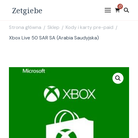
0
Zetgiebe
Strona główna
Sklep
Kody i karty pre-paid
/
/
/
Xbox Live 50 SAR SA (Arabia Saudyjska)