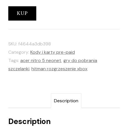
KUP
SKU:
f4644a3db398
Category:
Kody i karty pre-paid
Tags:
acer nitro 5 neonet
,
gry do pobrania
szczelanki
,
hitman rozgrzeszenie xbox
Description
Description