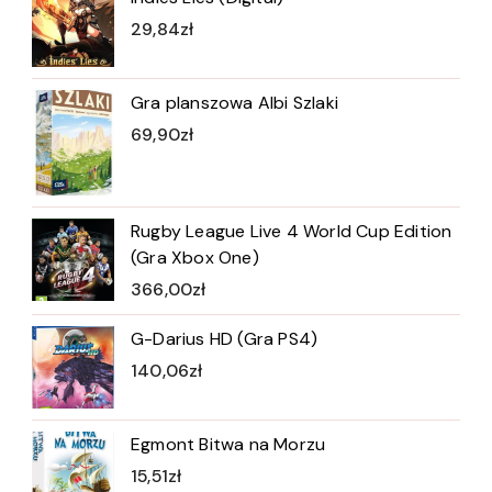
29,84
zł
Gra planszowa Albi Szlaki
69,90
zł
Rugby League Live 4 World Cup Edition
(Gra Xbox One)
366,00
zł
G-Darius HD (Gra PS4)
140,06
zł
Egmont Bitwa na Morzu
15,51
zł