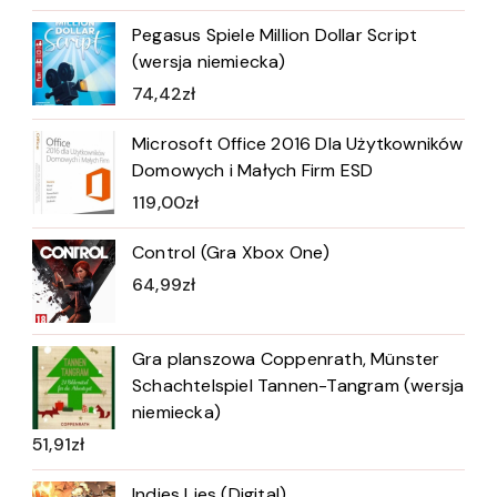
Pegasus Spiele Million Dollar Script
(wersja niemiecka)
74,42
zł
Microsoft Office 2016 Dla Użytkowników
Domowych i Małych Firm ESD
119,00
zł
Control (Gra Xbox One)
64,99
zł
Gra planszowa Coppenrath, Münster
Schachtelspiel Tannen-Tangram (wersja
niemiecka)
51,91
zł
Indies Lies (Digital)