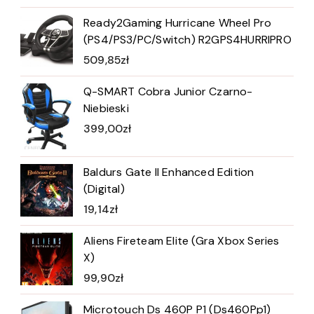
Ready2Gaming Hurricane Wheel Pro
(PS4/PS3/PC/Switch) R2GPS4HURRIPRO
509,85
zł
Q-SMART Cobra Junior Czarno-
Niebieski
399,00
zł
Baldurs Gate II Enhanced Edition
(Digital)
19,14
zł
Aliens Fireteam Elite (Gra Xbox Series
X)
99,90
zł
Microtouch Ds 460P P1 (Ds460Pp1)