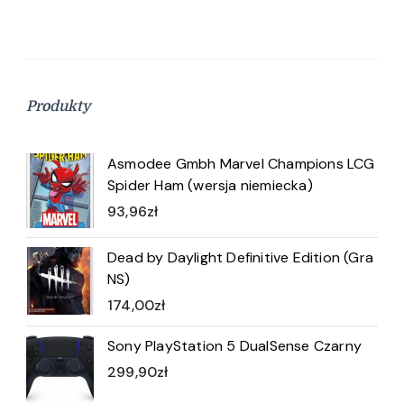
Produkty
Asmodee Gmbh Marvel Champions LCG
Spider Ham (wersja niemiecka)
93,96
zł
Dead by Daylight Definitive Edition (Gra
NS)
174,00
zł
Sony PlayStation 5 DualSense Czarny
299,90
zł