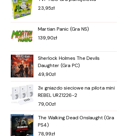
23,95
zł
Martian Panic (Gra NS)
139,90
zł
Sherlock Holmes The Devils
Daughter (Gra PC)
49,90
zł
3x gniazdo sieciowe na pilota mini
REBEL URZ1226-2
79,00
zł
The Walking Dead Onslaught (Gra
PS4)
78,99
zł