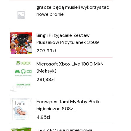
gracze będą musieli wykorzystać
nowe bronie
Bing i Przyjaciele Zestaw
Pluszaków Przytulanek 3569
207,99
zł
Microsoft Xbox Live 1000 MXN
(Meksyk)
281,88
zł
Ecowipes Tami MyBaby Płatki
higieniczne 60Szt.
4,95
zł
TVP ABC Gra pamięciowa