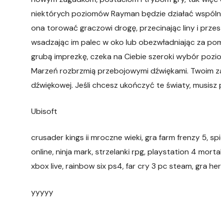
niektórych poziomów Rayman będzie działać wspólnie
ona torować graczowi drogę, przecinając liny i prze
wsadzając im palec w oko lub obezwładniając za po
grubą imprezkę, czeka na Ciebie szeroki wybór poz
Marzeń rozbrzmią przebojowymi dźwiękami. Twoim zad
dźwiękowej. Jeśli chcesz ukończyć te światy, musis
Ubisoft
crusader kings ii mroczne wieki, gra farm frenzy 5, 
online, ninja mark, strzelanki rpg, playstation 4 mort
xbox live, rainbow six ps4, far cry 3 pc steam, gra her
yyyyy