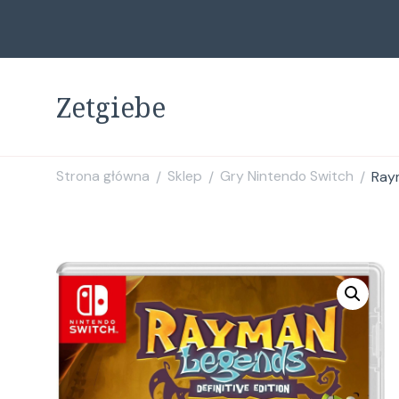
Zetgiebe
Strona główna
Sklep
Gry Nintendo Switch
Raym
/
/
/