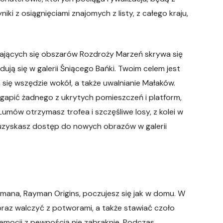
i z osiągnięciami znajomych z listy, z całego kraju,
ających się obszarów Rozdroży Marzeń skrywa się
ują się w galerii Śniącego Bańki. Twoim celem jest
 się wszędzie wokół, a także uwalnianie Małaków.
egapić żadnego z ukrytych pomieszczeń i platform,
Lumów otrzymasz trofea i szczęśliwe losy, z kolei w
 uzyskasz dostęp do nowych obrazów w galerii
mana, Rayman Origins, poczujesz się jak w domu. W
ć oraz walczyć z potworami, a także stawiać czoło
emocji z pewnością nie zabraknie. Podczas