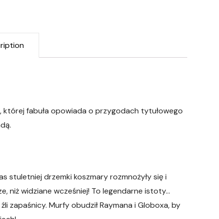
ription
 której fabuła opowiada o przygodach tytułowego
adą.
s stuletniej drzemki koszmary rozmnożyły się i
e, niż widziane wcześniej! To legendarne istoty…
źli zapaśnicy. Murfy obudził Raymana i Globoxa, by