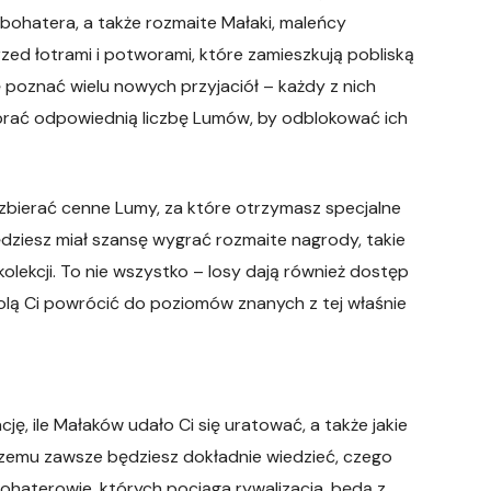
o bohatera, a także rozmaite Małaki, maleńcy
ed łotrami i potworami, które zamieszkują pobliską
 poznać wielu nowych przyjaciół – każdy z nich
zebrać odpowiednią liczbę Lumów, by odblokować ich
 zbierać cenne Lumy, za które otrzymasz specjalne
ędziesz miał szansę wygrać rozmaite nagrody, takie
lekcji. To nie wszystko – losy dają również dostęp
wolą Ci powrócić do poziomów znanych z tej właśnie
, ile Małaków udało Ci się uratować, a także jakie
 czemu zawsze będziesz dokładnie wiedzieć, czego
Bohaterowie, których pociąga rywalizacja, będą z