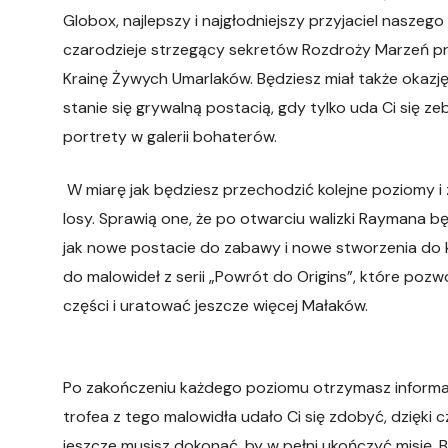
Globox, najlepszy i najgłodniejszy przyjaciel naszeg
czarodzieje strzegący sekretów Rozdroży Marzeń prz
Krainę Żywych Umarlaków. Będziesz miał także okazję
stanie się grywalną postacią, gdy tylko uda Ci się 
portrety w galerii bohaterów.
W miarę jak będziesz przechodzić kolejne poziomy i
losy. Sprawią one, że po otwarciu walizki Raymana b
jak nowe postacie do zabawy i nowe stworzenia do ko
do malowideł z serii „Powrót do Origins”, które poz
części i uratować jeszcze więcej Małaków.
Po zakończeniu każdego poziomu otrzymasz informację
trofea z tego malowidła udało Ci się zdobyć, dzięki
jeszcze musisz dokonać, by w pełni ukończyć misję. 