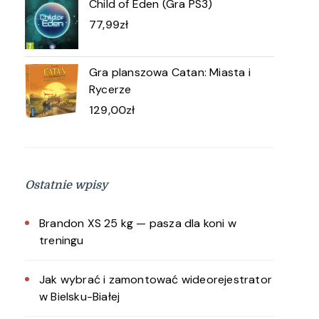
Child of Eden (Gra PS3)
77,99
zł
Gra planszowa Catan: Miasta i
Rycerze
129,00
zł
Ostatnie wpisy
Brandon XS 25 kg — pasza dla koni w
treningu
Jak wybrać i zamontować wideorejestrator
w Bielsku-Białej