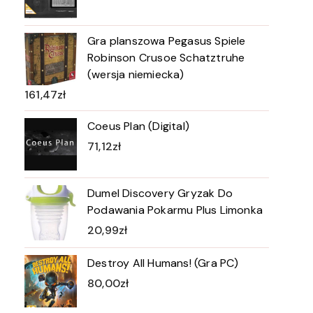
Gra planszowa Pegasus Spiele
Robinson Crusoe Schatztruhe
(wersja niemiecka)
161,47
zł
Coeus Plan (Digital)
71,12
zł
Dumel Discovery Gryzak Do
Podawania Pokarmu Plus Limonka
20,99
zł
Destroy All Humans! (Gra PC)
80,00
zł