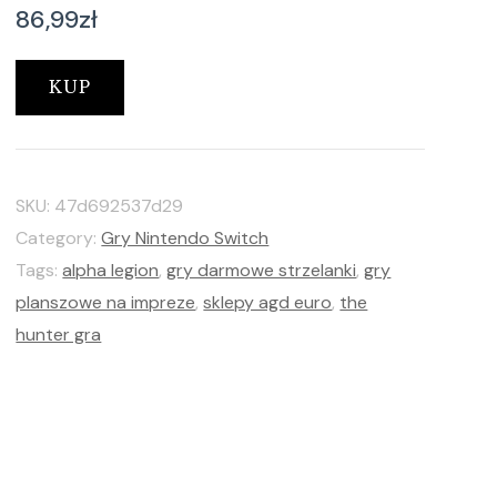
86,99
zł
KUP
SKU:
47d692537d29
Category:
Gry Nintendo Switch
Tags:
alpha legion
,
gry darmowe strzelanki
,
gry
planszowe na impreze
,
sklepy agd euro
,
the
hunter gra