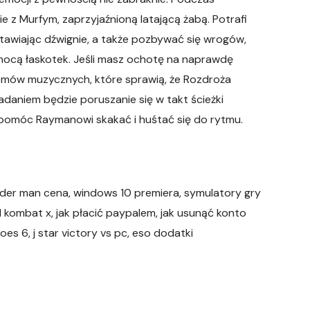
 z Murfym, zaprzyjaźnioną latającą żabą. Potrafi
stawiając dźwignie, a także pozbywać się wrogów,
mocą łaskotek. Jeśli masz ochotę na naprawdę
iomów muzycznych, które sprawią, że Rozdroża
aniem będzie poruszanie się w takt ścieżki
z pomóc Raymanowi skakać i huśtać się do rytmu.
spider man cena, windows 10 premiera, symulatory gry
al kombat x, jak płacić paypalem, jak usunąć konto
oes 6, j star victory vs pc, eso dodatki