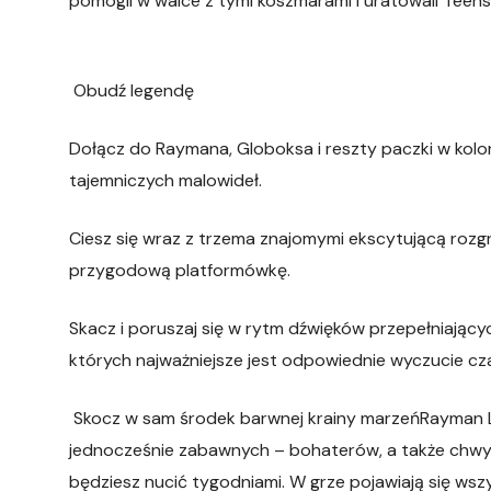
pomogli w walce z tymi koszmarami i uratowali Teens
Obudź legendę
Dołącz do Raymana, Globoksa i reszty paczki w kolor
tajemniczych malowideł.
Ciesz się wraz z trzema znajomymi ekscytującą roz
przygodową platformówkę.
Skacz i poruszaj się w rytm dźwięków przepełniający
których najważniejsze jest odpowiednie wyczucie cz
Skocz w sam środek barwnej krainy marzeńRayman Le
jednocześnie zabawnych – bohaterów, a także chwyt
będziesz nucić tygodniami. W grze pojawiają się ws