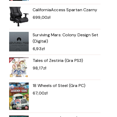
CaliforniaAccess Spartan Czarny
699,00
zł
Surviving Mars: Colony Design Set
(Digital)
6,93
zł
Tales of Zestiria (Gra PS3)
98,17
zł
18 Wheels of Steel (Gra PC)
67,00
zł