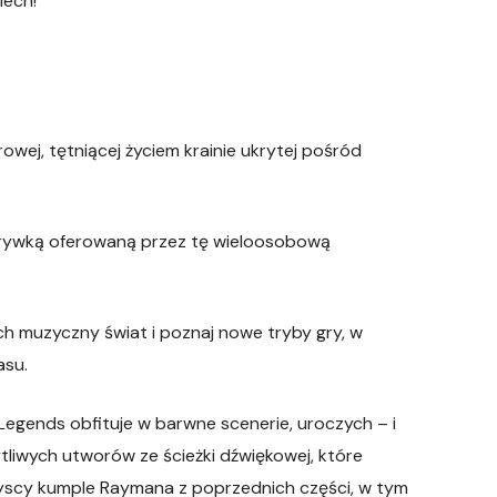
iech!
owej, tętniącej życiem krainie ukrytej pośród
grywką oferowaną przez tę wieloosobową
ch muzyczny świat i poznaj nowe tryby gry, w
asu.
gends obfituje w barwne scenerie, uroczych – i
liwych utworów ze ścieżki dźwiękowej, które
zyscy kumple Raymana z poprzednich części, w tym