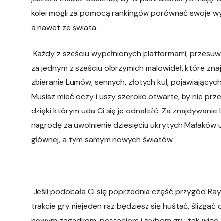
kolei mogli za pomocą rankingów porównać swoje wynik
a nawet ze świata.
Każdy z sześciu wypełnionych platformami, przesuw
za jednym z sześciu olbrzymich malowideł, które znajd
zbieranie Lumów, sennych, złotych kul, pojawiających
Musisz mieć oczy i uszy szeroko otwarte, by nie prz
dzięki którym uda Ci się je odnaleźć. Za znajdywanie 
nagrodę za uwolnienie dziesięciu ukrytych Małaków
głównej, a tym samym nowych światów.
Jeśli podobała Ci się poprzednia część przygód Ray
trakcie gry niejeden raz będziesz się huśtać, ślizga
nowym zagadkom, postaciom i trybom gry, tak więc 